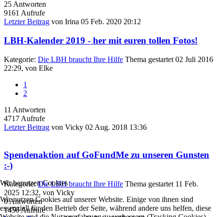
25
Antworten
9161
Aufrufe
Letzter Beitrag
von
Irina
05 Feb. 2020 20:12
LBH-Kalender 2019 - her mit euren tollen Fotos!
Kategorie:
Die LBH braucht Ihre Hilfe
Thema gestartet 02 Juli 2016
22:29, von
Elke
1
2
11
Antworten
4717
Aufrufe
Letzter Beitrag
von
Vicky
02 Aug. 2018 13:36
Spendenaktion auf GoFundMe zu unseren Gunsten
:-)
Wir benutzen Cookies
Kategorie:
Die LBH braucht Ihre Hilfe
Thema gestartet 11 Feb.
2025 12:32, von
Vicky
Wir nutzen Cookies auf unserer Website. Einige von ihnen sind
0
Antworten
essenziell für den Betrieb der Seite, während andere uns helfen, diese
1450
Aufrufe
Website und die Nutzererfahrung zu verbessern (Tracking Cookies).