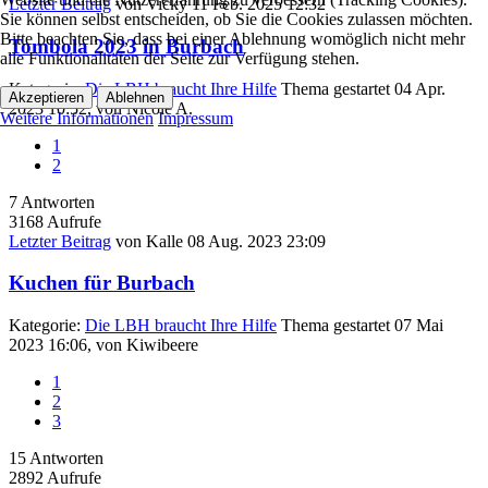
Letzter Beitrag
von
Vicky
11 Feb. 2025 12:32
Sie können selbst entscheiden, ob Sie die Cookies zulassen möchten.
Bitte beachten Sie, dass bei einer Ablehnung womöglich nicht mehr
Tombola 2023 in Burbach
alle Funktionalitäten der Seite zur Verfügung stehen.
Kategorie:
Die LBH braucht Ihre Hilfe
Thema gestartet 04 Apr.
Akzeptieren
Ablehnen
2023 10:52, von
Nicole A.
Weitere Informationen
Impressum
1
2
7
Antworten
3168
Aufrufe
Letzter Beitrag
von
Kalle
08 Aug. 2023 23:09
Kuchen für Burbach
Kategorie:
Die LBH braucht Ihre Hilfe
Thema gestartet 07 Mai
2023 16:06, von
Kiwibeere
1
2
3
15
Antworten
2892
Aufrufe