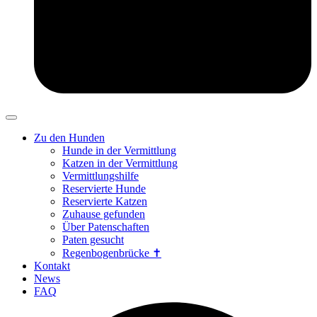
Zu den Hunden
Hunde in der Vermittlung
Katzen in der Vermittlung
Vermittlungshilfe
Reservierte Hunde
Reservierte Katzen
Zuhause gefunden
Über Patenschaften
Paten gesucht
Regenbogenbrücke ✝
Kontakt
News
FAQ