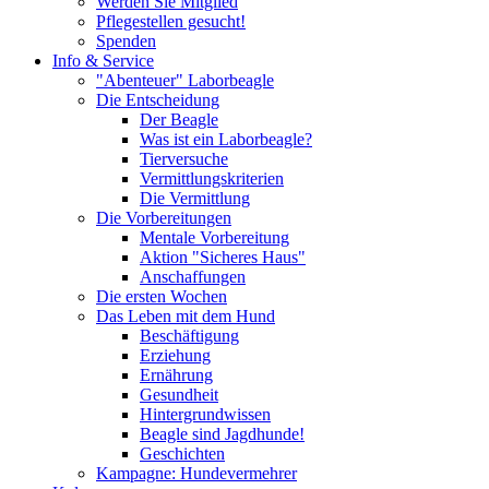
Werden Sie Mitglied
Pflegestellen gesucht!
Spenden
Info & Service
"Abenteuer" Laborbeagle
Die Entscheidung
Der Beagle
Was ist ein Laborbeagle?
Tierversuche
Vermittlungskriterien
Die Vermittlung
Die Vorbereitungen
Mentale Vorbereitung
Aktion "Sicheres Haus"
Anschaffungen
Die ersten Wochen
Das Leben mit dem Hund
Beschäftigung
Erziehung
Ernährung
Gesundheit
Hintergrundwissen
Beagle sind Jagdhunde!
Geschichten
Kampagne: Hundevermehrer