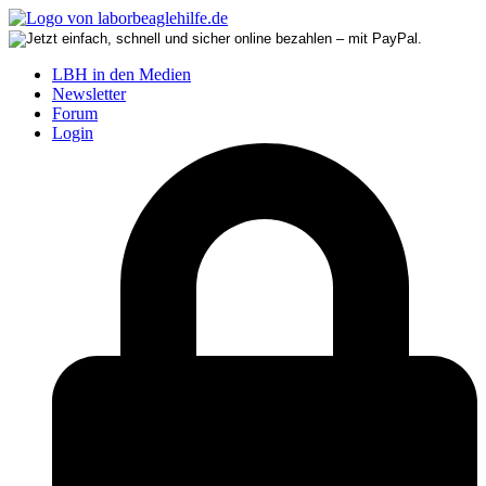
LBH in den Medien
Newsletter
Forum
Login