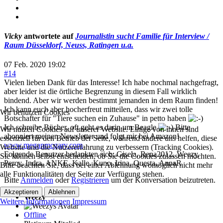
Vicky
antwortete auf
Journalistin sucht Familie für Interview /
Raum Düsseldorf, Neuss, Ratingen u.a.
07 Feb. 2020 19:02
#14
Vielen lieben Dank für das Interesse! Ich habe nochmal nachgefragt,
aber leider ist die örtliche Begrenzung in diesem Fall wirklich
bindend. Aber wir werden bestimmt jemanden in dem Raum finden!
Ich kann euch aber hocherfreut mitteilen, dass wir zwei tolle
Wir benutzen Cookies
Botschafter für "Tiere suchen ein Zuhause" in petto haben
Ich schreibe Bücher, oft geht es darin um Beagle
Bitte
Wir nutzen Cookies auf unserer Website. Einige von ihnen sind
abonniert meinen Newsletter und folgt mir bei Amazon!
essenziell für den Betrieb der Seite, während andere uns helfen, diese
www.meganmcgary.com
Website und die Nutzererfahrung zu verbessern (Tracking Cookies).
Folgende Benutzer bedankten sich:
Gisela
,
Rena2012
,
Weezy
,
Sie können selbst entscheiden, ob Sie die Cookies zulassen möchten.
Percy
,
Indra
,
ANKE
,
Kalle
,
Kuno
,
Irina
,
Questa
,
AnnaR
Bitte beachten Sie, dass bei einer Ablehnung womöglich nicht mehr
alle Funktionalitäten der Seite zur Verfügung stehen.
Bitte
Anmelden
oder
Registrieren
um der Konversation beizutreten.
Akzeptieren
Ablehnen
Weezy
Weitere Informationen
Impressum
Offline