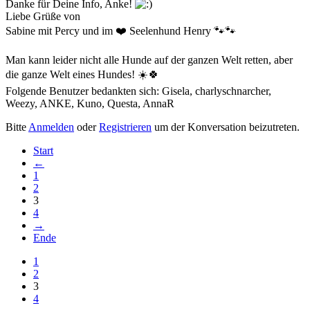
Danke für Deine Info, Anke!
Liebe Grüße von
Sabine mit Percy und im ❤️ Seelenhund Henry 🐾🐾
Man kann leider nicht alle Hunde auf der ganzen Welt retten, aber
die ganze Welt eines Hundes! ☀️🍀
Folgende Benutzer bedankten sich:
Gisela
,
charlyschnarcher
,
Weezy
,
ANKE
,
Kuno
,
Questa
,
AnnaR
Bitte
Anmelden
oder
Registrieren
um der Konversation beizutreten.
Start
←
1
2
3
4
→
Ende
1
2
3
4