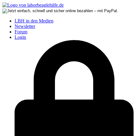
LBH in den Medien
Newsletter
Forum
Login