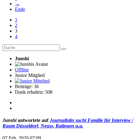
→
Ende
1
2
3
4
Junshi
Offline
Junior Mitglied
Beiträge: 36
Dank erhalten: 508
Junshi
antwortete auf
Journalistin sucht Familie für Interview /
Raum Düsseldorf, Neuss, Ratingen u.a.
07 Feb. 2020 07:09