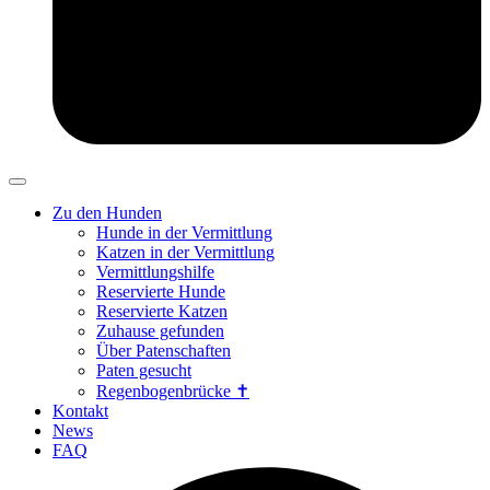
Zu den Hunden
Hunde in der Vermittlung
Katzen in der Vermittlung
Vermittlungshilfe
Reservierte Hunde
Reservierte Katzen
Zuhause gefunden
Über Patenschaften
Paten gesucht
Regenbogenbrücke ✝
Kontakt
News
FAQ