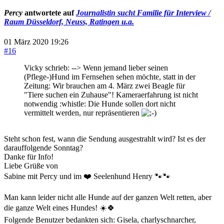
Percy
antwortete auf
Journalistin sucht Familie für Interview /
Raum Düsseldorf, Neuss, Ratingen u.a.
01 März 2020 19:26
#16
Vicky schrieb: --> Wenn jemand lieber seinen
(Pflege-)Hund im Fernsehen sehen möchte, statt in der
Zeitung: Wir brauchen am 4. März zwei Beagle für
"Tiere suchen ein Zuhause"! Kameraerfahrung ist nicht
notwendig :whistle: Die Hunde sollen dort nicht
vermittelt werden, nur repräsentieren
Steht schon fest, wann die Sendung ausgestrahlt wird? Ist es der
darauffolgende Sonntag?
Danke für Info!
Liebe Grüße von
Sabine mit Percy und im ❤️ Seelenhund Henry 🐾🐾
Man kann leider nicht alle Hunde auf der ganzen Welt retten, aber
die ganze Welt eines Hundes! ☀️🍀
Folgende Benutzer bedankten sich:
Gisela
,
charlyschnarcher
,