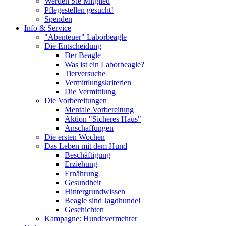
Werden Sie Mitglied
Pflegestellen gesucht!
Spenden
Info & Service
"Abenteuer" Laborbeagle
Die Entscheidung
Der Beagle
Was ist ein Laborbeagle?
Tierversuche
Vermittlungskriterien
Die Vermittlung
Die Vorbereitungen
Mentale Vorbereitung
Aktion "Sicheres Haus"
Anschaffungen
Die ersten Wochen
Das Leben mit dem Hund
Beschäftigung
Erziehung
Ernährung
Gesundheit
Hintergrundwissen
Beagle sind Jagdhunde!
Geschichten
Kampagne: Hundevermehrer