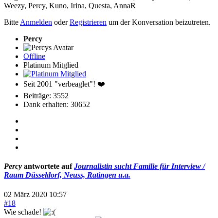
Weezy
,
Percy
,
Kuno
,
Irina
,
Questa
,
AnnaR
Bitte
Anmelden
oder
Registrieren
um der Konversation beizutreten.
Percy
Offline
Platinum Mitglied
Seit 2001 "verbeaglet"! ❤️
Beiträge: 3552
Dank erhalten: 30652
Percy
antwortete auf
Journalistin sucht Familie für Interview /
Raum Düsseldorf, Neuss, Ratingen u.a.
02 März 2020 10:57
#18
Wie schade!