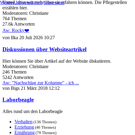
Vorteil, dass wir mehr über sie erfahren können. Die Pflegestellen
Weitere Informationen
Impressum
erzählen hier.
Moderatoren:
Christiane
764
Themen
27.6k
Antworten
Aw: Rocky❤️
von
Ilka
20 Juli 2026 10:27
Diskussionen über Websiteartrikel
Hier können Sie über Artikel auf der Website diskutieren.
Moderatoren:
Christiane
246
Themen
5242
Antworten
Aw: "Nachschlag zur Kolumne" - ich ...
von
Bigs
21 März 2018 12:12
Laborbeagle
Alles rund um den Laborbeagle
Verhalten
(136 Themen)
Erziehung
(46 Themen)
Ernährung
(79 Themen)