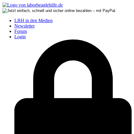
LBH in den Medien
Newsletter
Forum
Login