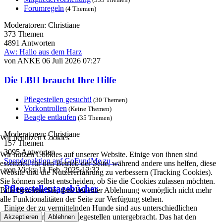
Forumregeln
(4 Themen)
Moderatoren:
Christiane
373
Themen
4891
Antworten
Aw: Hallo aus dem Harz
von
ANKE
06 Juli 2026 07:27
Die LBH braucht Ihre Hilfe
Pflegestellen gesucht!
(30 Themen)
Vorkontrollen
(Keine Themen)
Beagle entlaufen
(35 Themen)
Moderatoren:
Christiane
Wir benutzen Cookies
157
Themen
3095
Antworten
Wir nutzen Cookies auf unserer Website. Einige von ihnen sind
Spendenaktion auf GoFundMe zu ...
essenziell für den Betrieb der Seite, während andere uns helfen, diese
von
Vicky
11 Feb. 2025 12:32
Website und die Nutzererfahrung zu verbessern (Tracking Cookies).
Sie können selbst entscheiden, ob Sie die Cookies zulassen möchten.
Pflegestellentagebücher
Bitte beachten Sie, dass bei einer Ablehnung womöglich nicht mehr
alle Funktionalitäten der Seite zur Verfügung stehen.
Einige der zu vermittelnden Hunde sind aus unterschiedlichen
Gründen zunächst in Pflegestellen untergebracht. Das hat den
Akzeptieren
Ablehnen