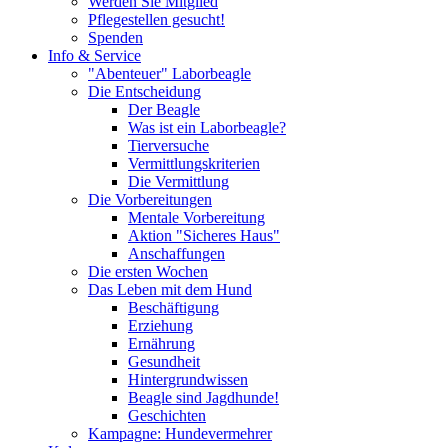
Werden Sie Mitglied
Pflegestellen gesucht!
Spenden
Info & Service
"Abenteuer" Laborbeagle
Die Entscheidung
Der Beagle
Was ist ein Laborbeagle?
Tierversuche
Vermittlungskriterien
Die Vermittlung
Die Vorbereitungen
Mentale Vorbereitung
Aktion "Sicheres Haus"
Anschaffungen
Die ersten Wochen
Das Leben mit dem Hund
Beschäftigung
Erziehung
Ernährung
Gesundheit
Hintergrundwissen
Beagle sind Jagdhunde!
Geschichten
Kampagne: Hundevermehrer