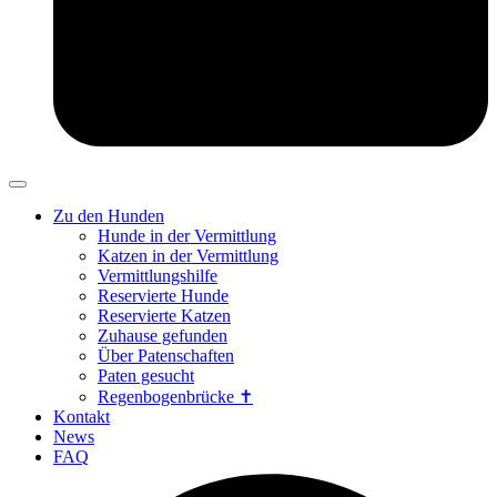
Zu den Hunden
Hunde in der Vermittlung
Katzen in der Vermittlung
Vermittlungshilfe
Reservierte Hunde
Reservierte Katzen
Zuhause gefunden
Über Patenschaften
Paten gesucht
Regenbogenbrücke ✝
Kontakt
News
FAQ