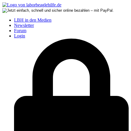
LBH in den Medien
Newsletter
Forum
Login