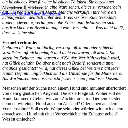
ein hässliches Wort für eine hässliche Tätigkeit. Sie bezeichnet
Menschen, die in Hunden eine Ware sehen, die es zu verscherbeln
Akzeptieren
Ablehnen
gilt. Sie bedienen einen Markt. Manche verkaufen ihre Ware als
Weitere Informationen
Impressum
Schnäppchen, deutlich unter dem Preis seriöser Zuchtverbände,
andere, cleverere, verlangen hohe Preise und distanzieren sich
ausdrücklich von Bezeichnungen wie "Vermehrer". Was nicht heißt,
dass sie keine sind.
Vermehrerhunde:
Geboren als Ware, notdürftig versorgt, oft kaum oder schlecht
sozialisiert, oft nicht geimpft und nicht entwurmt, oft krank
.
Sie
sitzen im Zwinger und warten auf Käufer. Wer früh verkauft wird,
hat Glück gehabt. Da aber nicht nach Bedarf, sondern munter
drauflos"gezüchtet" wird, hat dieses Glück bei Weitem nicht jeder
Hund. Definitiv unglücklich sind die Umstände für die Muttertiere.
Als Wurfmaschinen missbraucht fristen sie ein freudloses Dasein.
Menschen auf der Suche nach einem Hund sind mitunter überfordert
von dem gigantischen Angebot. Die erste Frage ist: Woher soll der
Hund kommen? Gehen wir zum Züchter oder ins Tierheim? Oder
nehmen wir einen Hund aus dem Ausland? Oder einen aus dem
Versuchslabor? Soll es ein Welpe sein oder würden wir auch einem
erwachsenen Hund mit einer Vorgeschichte ein Zuhause geben?
Was ist einfacher?