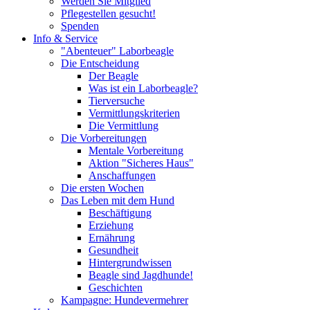
Werden Sie Mitglied
Pflegestellen gesucht!
Spenden
Info & Service
"Abenteuer" Laborbeagle
Die Entscheidung
Der Beagle
Was ist ein Laborbeagle?
Tierversuche
Vermittlungskriterien
Die Vermittlung
Die Vorbereitungen
Mentale Vorbereitung
Aktion "Sicheres Haus"
Anschaffungen
Die ersten Wochen
Das Leben mit dem Hund
Beschäftigung
Erziehung
Ernährung
Gesundheit
Hintergrundwissen
Beagle sind Jagdhunde!
Geschichten
Kampagne: Hundevermehrer