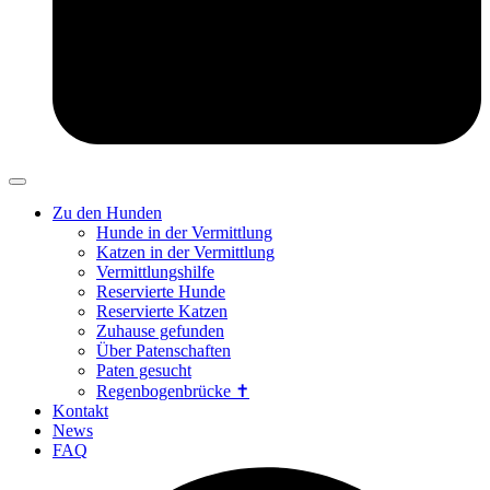
Zu den Hunden
Hunde in der Vermittlung
Katzen in der Vermittlung
Vermittlungshilfe
Reservierte Hunde
Reservierte Katzen
Zuhause gefunden
Über Patenschaften
Paten gesucht
Regenbogenbrücke ✝
Kontakt
News
FAQ