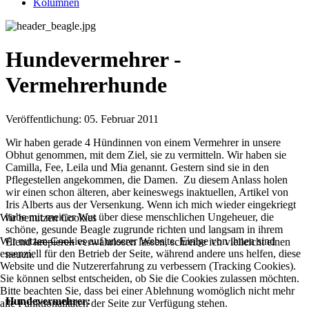
Kolumnen
Hundevermehrer -
Vermehrerhunde
Veröffentlichung:
05. Februar 2011
Wir haben gerade 4 Hündinnen von einem Vermehrer in unsere
Obhut genommen, mit dem Ziel, sie zu vermitteln. Wir haben sie
Camilla, Fee, Leila und Mia genannt. Gestern sind sie in den
Pflegestellen angekommen, die Damen. Zu diesem Anlass holen
wir einen schon älteren, aber keineswegs inaktuellen, Artikel von
Iris Alberts aus der Versenkung. Wenn ich mich wieder eingekriegt
habe mit meiner Wut über diese menschlichen Ungeheuer, die
Wir benutzen Cookies
schöne, gesunde Beagle zugrunde richten und langsam in ihrem
Wir nutzen Cookies auf unserer Website. Einige von ihnen sind
Elend
krepieren
verwahrlosen lassen, schreibe ich vielleicht einen
essenziell für den Betrieb der Seite, während andere uns helfen, diese
neuen.
Website und die Nutzererfahrung zu verbessern (Tracking Cookies).
Sie können selbst entscheiden, ob Sie die Cookies zulassen möchten.
Bitte beachten Sie, dass bei einer Ablehnung womöglich nicht mehr
Hundevermehrer:
alle Funktionalitäten der Seite zur Verfügung stehen.