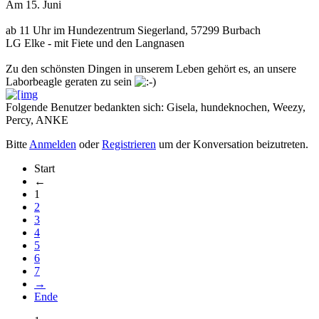
Am 15. Juni
ab 11 Uhr im Hundezentrum Siegerland, 57299 Burbach
LG Elke - mit Fiete und den Langnasen
Zu den schönsten Dingen in unserem Leben gehört es, an unsere
Laborbeagle geraten zu sein
Folgende Benutzer bedankten sich:
Gisela
,
hundeknochen
,
Weezy
,
Percy
,
ANKE
Bitte
Anmelden
oder
Registrieren
um der Konversation beizutreten.
Start
←
1
2
3
4
5
6
7
→
Ende