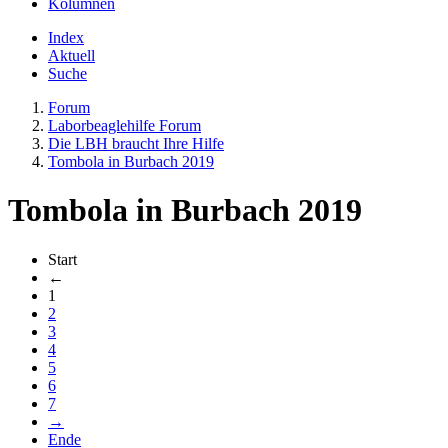
Kolumnen
Index
Aktuell
Suche
Forum
Laborbeaglehilfe Forum
Die LBH braucht Ihre Hilfe
Tombola in Burbach 2019
Tombola in Burbach 2019
Start
←
1
2
3
4
5
6
7
→
Ende