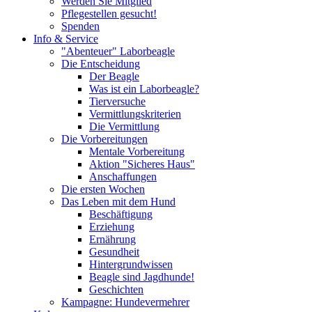
Werden Sie Mitglied
Pflegestellen gesucht!
Spenden
Info & Service
"Abenteuer" Laborbeagle
Die Entscheidung
Der Beagle
Was ist ein Laborbeagle?
Tierversuche
Vermittlungskriterien
Die Vermittlung
Die Vorbereitungen
Mentale Vorbereitung
Aktion "Sicheres Haus"
Anschaffungen
Die ersten Wochen
Das Leben mit dem Hund
Beschäftigung
Erziehung
Ernährung
Gesundheit
Hintergrundwissen
Beagle sind Jagdhunde!
Geschichten
Kampagne: Hundevermehrer