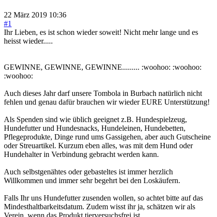
22 März 2019 10:36
#1
Ihr Lieben, es ist schon wieder soweit! Nicht mehr lange und es
heisst wieder.....
GEWINNE, GEWINNE, GEWINNE......... :woohoo: :woohoo:
:woohoo:
Auch dieses Jahr darf unsere Tombola in Burbach natürlich nicht
fehlen und genau dafür brauchen wir wieder EURE Unterstützung!
Als Spenden sind wie üblich geeignet z.B. Hundespielzeug,
Hundefutter und Hundesnacks, Hundeleinen, Hundebetten,
Pflegeprodukte, Dinge rund ums Gassigehen, aber auch Gutscheine
oder Streuartikel. Kurzum eben alles, was mit dem Hund oder
Hundehalter in Verbindung gebracht werden kann.
Auch selbstgenähtes oder gebasteltes ist immer herzlich
Willkommen und immer sehr begehrt bei den Loskäufern.
Falls Ihr uns Hundefutter zusenden wollen, so achtet bitte auf das
Mindesthaltbarkeitsdatum. Zudem wisst ihr ja, schätzen wir als
Verein, wenn das Produkt tierversuchsfrei ist.