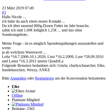
23 März 2019 07:49
#3
Hallo Nicole ...
ich habe da auch einen neuen Kontakt ...
Da ich über tausend 800g-Dosen Futter im Jahr brauche,
zahle ich statt 1,69€ lediglich 1,25€ ... und das ohne
Sonderangebote..
Meine Frage - ist es möglich Spendenquittungen auszustellen und
wenn
ja ab welchem Warenwert ...
Leila *16.7.2006-10.1.2020, Lissi *16.2.2009, Lore *28.09.2010
und Laura *16.3.2011 unsere QuadriLa
Folgende Benutzer bedankten sich:
Gisela
,
charlyschnarcher
,
Elke
,
hundeknochen
,
Weezy
,
ANKE
Bitte
Anmelden
oder
Registrieren
um der Konversation beizutreten.
Elke
Offline
Platinum Mitglied
Beiträge: 2565