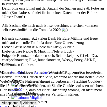
in Burbach an.
Dafür bitte eine Email mit der Anzahl der Sachen und evtl. Fotos an
mich (Emailadresse findet ihr in meinen Daten unter der Rubrik
"Unser Team").
Alle Sachen, die mich nach Einsendeschluss erreichen kommen
selbstverständlich in die Tombola 2020
Ich sage schonmal jetzt vielen Dank für Eure Mithilfe und freue
mich auf eine tolle Tombola durch Eure Unterstützung
Lieben Gruss Maik & Nicole mit Lucky & Nele
Liebe Grüsse Nicole & Maik mit Nele & Lucky
Folgende Benutzer bedankten sich:
Schnuckelputz
,
Gisela
,
Dia
,
charlyschnarcher
,
Elke
,
hundeknochen
,
Weezy
,
Percy
,
ANKE
,
Biene
Wir benutzen Cookies
Bitte
Anmelden
oder
Registrieren
um der Konversation beizutreten.
Wir nutzen Cookies auf unserer Website. Einige von ihnen sind
essenziell für den Betrieb der Seite, während andere uns helfen, diese
Weezy
Website und die Nutzererfahrung zu verbessern (Tracking Cookies).
Sie können selbst entscheiden, ob Sie die Cookies zulassen möchten.
Offline
Bitte beachten Sie, dass bei einer Ablehnung womöglich nicht mehr
Platinum Mitglied
alle Funktionalitäten der Seite zur Verfügung stehen.
Weezy (ehem. Casimir)
Akzeptieren
Ablehnen
Beiträge: 1459