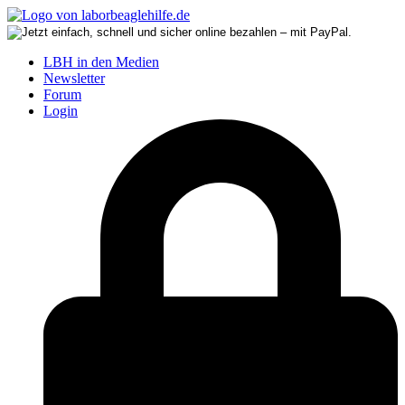
LBH in den Medien
Newsletter
Forum
Login