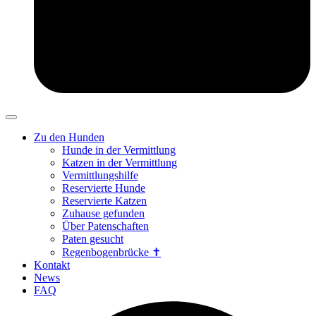
Zu den Hunden
Hunde in der Vermittlung
Katzen in der Vermittlung
Vermittlungshilfe
Reservierte Hunde
Reservierte Katzen
Zuhause gefunden
Über Patenschaften
Paten gesucht
Regenbogenbrücke ✝
Kontakt
News
FAQ