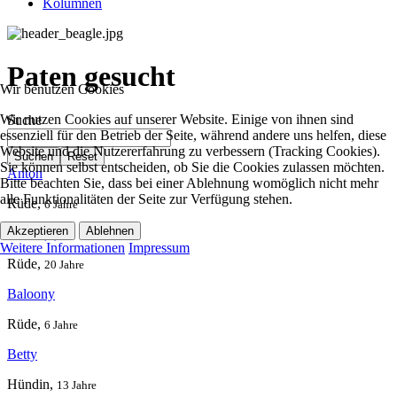
Kolumnen
Paten gesucht
Wir benutzen Cookies
Wir nutzen Cookies auf unserer Website. Einige von ihnen sind
Suche
essenziell für den Betrieb der Seite, während andere uns helfen, diese
Website und die Nutzererfahrung zu verbessern (Tracking Cookies).
Suchen
Reset
Sie können selbst entscheiden, ob Sie die Cookies zulassen möchten.
Anton
Bitte beachten Sie, dass bei einer Ablehnung womöglich nicht mehr
alle Funktionalitäten der Seite zur Verfügung stehen.
Rüde,
6 Jahre
Akzeptieren
Ablehnen
Astor (F)
Weitere Informationen
Impressum
Rüde,
20 Jahre
Baloony
Rüde,
6 Jahre
Betty
Hündin,
13 Jahre