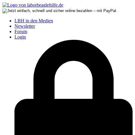
LBH in den Medien
Newsletter
Forum
Login