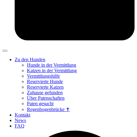
Zu den Hunden
Hunde in der Vermittlung
Katzen in der Vermittlung
Vermittlungshilfe
Reservierte Hunde
Reservierte Katzen
Zuhause gefunden
Über Patenschaften
Paten gesucht
Regenbogenbrücke ✝
Kontakt
News
FAQ