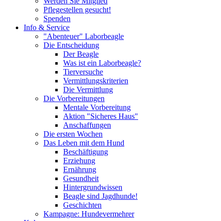
Werden Sie Mitglied
Pflegestellen gesucht!
Spenden
Info & Service
"Abenteuer" Laborbeagle
Die Entscheidung
Der Beagle
Was ist ein Laborbeagle?
Tierversuche
Vermittlungskriterien
Die Vermittlung
Die Vorbereitungen
Mentale Vorbereitung
Aktion "Sicheres Haus"
Anschaffungen
Die ersten Wochen
Das Leben mit dem Hund
Beschäftigung
Erziehung
Ernährung
Gesundheit
Hintergrundwissen
Beagle sind Jagdhunde!
Geschichten
Kampagne: Hundevermehrer