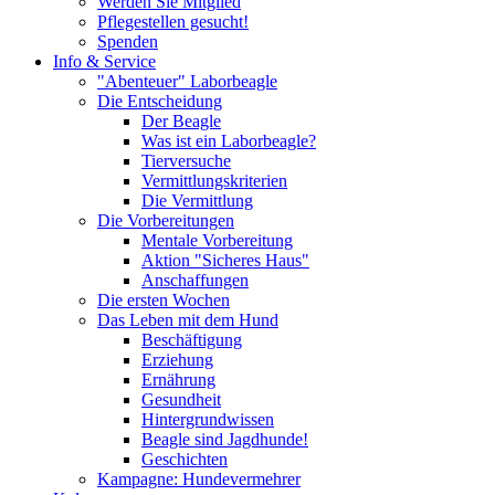
Werden Sie Mitglied
Pflegestellen gesucht!
Spenden
Info & Service
"Abenteuer" Laborbeagle
Die Entscheidung
Der Beagle
Was ist ein Laborbeagle?
Tierversuche
Vermittlungskriterien
Die Vermittlung
Die Vorbereitungen
Mentale Vorbereitung
Aktion "Sicheres Haus"
Anschaffungen
Die ersten Wochen
Das Leben mit dem Hund
Beschäftigung
Erziehung
Ernährung
Gesundheit
Hintergrundwissen
Beagle sind Jagdhunde!
Geschichten
Kampagne: Hundevermehrer