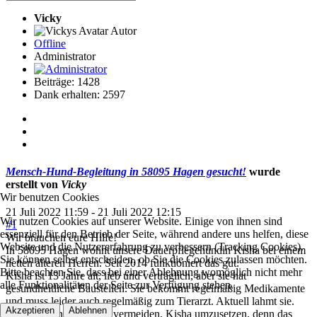
Vicky
Autor
Offline
Administrator
Beiträge: 1428
Dank erhalten: 2597
Mensch-Hund-Begleitung in 58095 Hagen gesucht!
wurde
erstellt von
Vicky
Wir benutzen Cookies
21 Juli 2022 11:59
-
21 Juli 2022 12:15
Wir nutzen Cookies auf unserer Website. Einige von ihnen sind
#1
essenziell für den Betrieb der Seite, während andere uns helfen, diese
Wir brauchen eure Hilfe!
Website und die Nutzererfahrung zu verbessern (Tracking Cookies).
In 58095 Hagen wohnt unsere Dauerpflegehündin Kisha bei einem
Sie können selbst entscheiden, ob Sie die Cookies zulassen möchten.
netten älteren Herren. Seit 2014 funktioniert das gut.
Bitte beachten Sie, dass bei einer Ablehnung womöglich nicht mehr
Kisha ist 13 Jahre alt, lieb und verträglich, aber sie hat
alle Funktionalitäten der Seite zur Verfügung stehen.
gesundheitliche Baustellen. Sie bekommt regelmäßig Medikamente
und muss leider auch regelmäßig zum Tierarzt. Aktuell lahmt sie.
Akzeptieren
Ablehnen
Wir möchten unbedingt vermeiden, Kisha umzusetzen, denn das