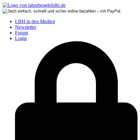
LBH in den Medien
Newsletter
Forum
Login