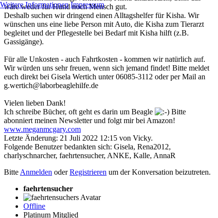
Weitere Informationen
Impressum
wäre weder für Hund noch Mensch gut.
Deshalb suchen wir dringend einen Alltagshelfer für Kisha. Wir
wünschen uns eine liebe Person mit Auto, die Kisha zum Tierarzt
begleitet und der Pflegestelle bei Bedarf mit Kisha hilft (z.B.
Gassigänge).
Für alle Unkosten - auch Fahrtkosten - kommen wir natürlich auf.
Wir würden uns sehr freuen, wenn sich jemand findet! Bitte meldet
euch direkt bei Gisela Wertich unter 06085-3112 oder per Mail an
g.wertich@laborbeaglehilfe.de
Vielen lieben Dank!
Ich schreibe Bücher, oft geht es darin um Beagle
Bitte
abonniert meinen Newsletter und folgt mir bei Amazon!
www.meganmcgary.com
Letzte Änderung: 21 Juli 2022 12:15 von
Vicky
.
Folgende Benutzer bedankten sich:
Gisela
,
Rena2012
,
charlyschnarcher
,
faehrtensucher
,
ANKE
,
Kalle
,
AnnaR
Bitte
Anmelden
oder
Registrieren
um der Konversation beizutreten.
faehrtensucher
Offline
Platinum Mitglied