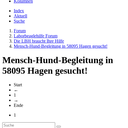
Kolumnen
Index
Aktuell
Suche
Forum
Laborbeaglehilfe Forum
Die LBH braucht Ihre Hilfe
Mensch-Hund-Begleitung in 58095 Hagen gesucht!
Mensch-Hund-Begleitung in
58095 Hagen gesucht!
Start
←
1
→
Ende
1