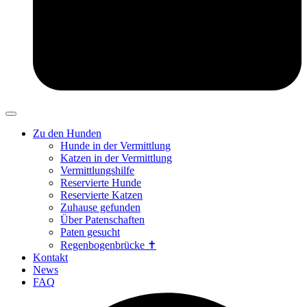
Zu den Hunden
Hunde in der Vermittlung
Katzen in der Vermittlung
Vermittlungshilfe
Reservierte Hunde
Reservierte Katzen
Zuhause gefunden
Über Patenschaften
Paten gesucht
Regenbogenbrücke ✝
Kontakt
News
FAQ