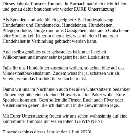
Dieses Jahr darf unsere Tombola in Burbach natürlich nicht fehlen
und genau dafür brauchen wir wieder EURE Unterstützung!
Als Spenden sind wie üblich geeignet z.B. Hundespielzeug,
Hundefutter und Hundesnacks, Hundeleinen, Hundebetten,
Pflegeprodukte, Dinge rund ums Gassigehen, aber auch Gutscheine
oder Streuartikel. Kurzum eben alles, was mit dem Hund oder
Hundehalter in Verbindung gebracht werden kann.
Auch selbstgenähtes oder gebasteltes ist immer herzlich
Willkommen und immer sehr begehrt bei den Loskäufern.
Falls Ihr uns Hundefutter zusenden wollen, so achtet bitte auf das
Mindesthaltbarkeitsdatum. Zudem wisst ihr ja, schätzen wir als
Verein, wenn das Produkt tierversuchsfrei ist.
Damit wir uns im Nachhinein auch bei allen Unterstützern bedanken
können legt bitte einen kleinen Hinweis mit ins Paket woher Eure
Spenden kommen. Gern sollen die Firmen Euch auch Flyer oder
Visitenkarten geben, die ich dann mit in die Gewinntüten lege.
Mit Eurer Unterstützung freuen wir uns schon wahnsinnig auf eine
kunterbunte Tombola mit vielen tollen GEWINNEN!
Einsendeschluss dieses Jahr ist der 1 Juni 2023!