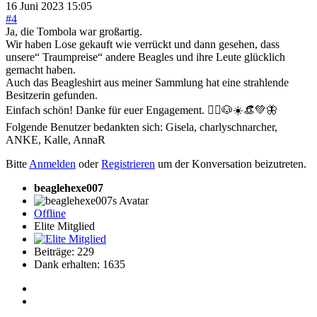
16 Juni 2023 15:05
#4
Ja, die Tombola war großartig.
Wir haben Lose gekauft wie verrückt und dann gesehen, dass
unsere“ Traumpreise“ andere Beagles und ihre Leute glücklich
gemacht haben.
Auch das Beagleshirt aus meiner Sammlung hat eine strahlende
Besitzerin gefunden.
Einfach schön! Danke für euer Engagement. 🙋‍♀️🐶☀️👒💚🦋
Folgende Benutzer bedankten sich:
Gisela
,
charlyschnarcher
,
ANKE
,
Kalle
,
AnnaR
Bitte
Anmelden
oder
Registrieren
um der Konversation beizutreten.
beaglehexe007
Offline
Elite Mitglied
Beiträge: 229
Dank erhalten: 1635