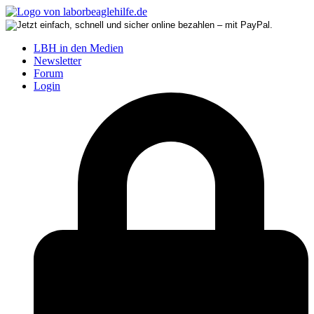
LBH in den Medien
Newsletter
Forum
Login