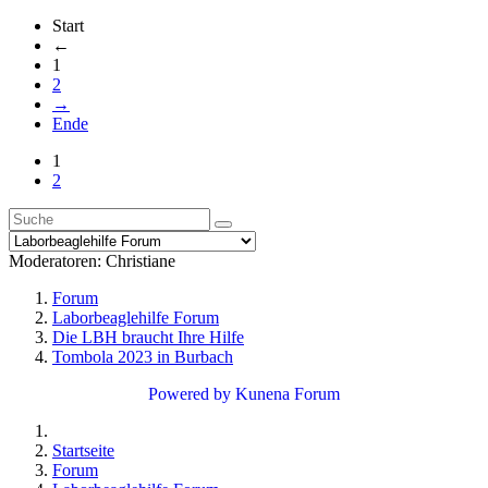
Start
←
1
2
→
Ende
1
2
Moderatoren:
Christiane
Forum
Laborbeaglehilfe Forum
Die LBH braucht Ihre Hilfe
Tombola 2023 in Burbach
Powered by
Kunena Forum
Startseite
Forum