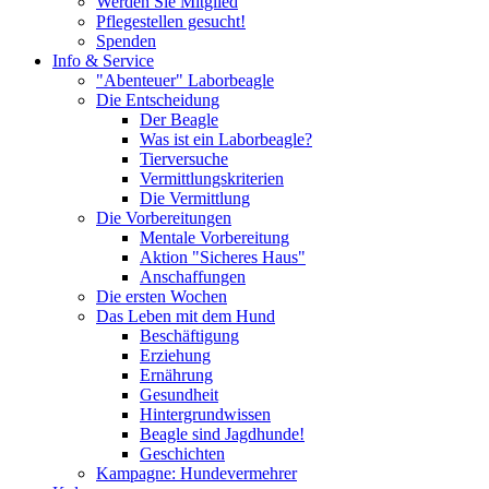
Werden Sie Mitglied
Pflegestellen gesucht!
Spenden
Info & Service
"Abenteuer" Laborbeagle
Die Entscheidung
Der Beagle
Was ist ein Laborbeagle?
Tierversuche
Vermittlungskriterien
Die Vermittlung
Die Vorbereitungen
Mentale Vorbereitung
Aktion "Sicheres Haus"
Anschaffungen
Die ersten Wochen
Das Leben mit dem Hund
Beschäftigung
Erziehung
Ernährung
Gesundheit
Hintergrundwissen
Beagle sind Jagdhunde!
Geschichten
Kampagne: Hundevermehrer