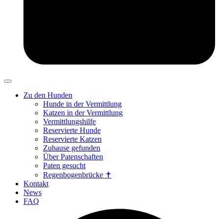
Zu den Hunden
Hunde in der Vermittlung
Katzen in der Vermittlung
Vermittlungshilfe
Reservierte Hunde
Reservierte Katzen
Zuhause gefunden
Über Patenschaften
Paten gesucht
Regenbogenbrücke ✝
Kontakt
News
FAQ