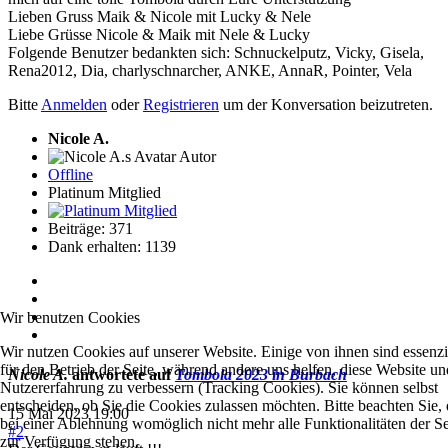
Lieben Gruss Maik & Nicole mit Lucky & Nele
Liebe Grüsse Nicole & Maik mit Nele & Lucky
Folgende Benutzer bedankten sich:
Schnuckelputz
,
Vicky
,
Gisela
,
Rena2012
,
Dia
,
charlyschnarcher
,
ANKE
,
AnnaR
,
Pointer
,
Vela
Bitte
Anmelden
oder
Registrieren
um der Konversation beizutreten.
Nicole A.
Autor
Offline
Platinum Mitglied
Beiträge: 371
Dank erhalten: 1139
Wir benutzen Cookies
Wir nutzen Cookies auf unserer Website. Einige von ihnen sind essenzi
für den Betrieb der Seite, während andere uns helfen, diese Website un
Nicole A.
antwortete auf
Tombola 2023 in Burbach
Nutzererfahrung zu verbessern (Tracking Cookies). Sie können selbst
entscheiden, ob Sie die Cookies zulassen möchten. Bitte beachten Sie, 
15 Mai 2023 19:00
bei einer Ablehnung womöglich nicht mehr alle Funktionalitäten der Se
#2
zur Verfügung stehen.