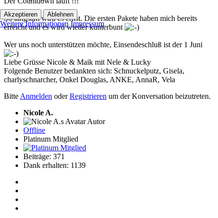
Der Countdown läuft !!!
Akzeptieren
Ablehnen
So langsam wird es ernst. Die ersten Pakete haben mich bereits
Weitere Informationen
Impressum
erreicht und es wird wieder kunterbunt
Wer uns noch unterstützen möchte, Einsendeschluß ist der 1 Juni
Liebe Grüsse Nicole & Maik mit Nele & Lucky
Folgende Benutzer bedankten sich:
Schnuckelputz
,
Gisela
,
charlyschnarcher
,
Onkel Douglas
,
ANKE
,
AnnaR
,
Vela
Bitte
Anmelden
oder
Registrieren
um der Konversation beizutreten.
Nicole A.
Autor
Offline
Platinum Mitglied
Beiträge: 371
Dank erhalten: 1139