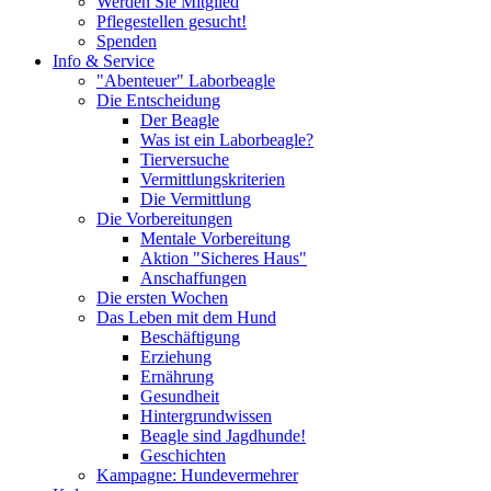
Werden Sie Mitglied
Pflegestellen gesucht!
Spenden
Info & Service
"Abenteuer" Laborbeagle
Die Entscheidung
Der Beagle
Was ist ein Laborbeagle?
Tierversuche
Vermittlungskriterien
Die Vermittlung
Die Vorbereitungen
Mentale Vorbereitung
Aktion "Sicheres Haus"
Anschaffungen
Die ersten Wochen
Das Leben mit dem Hund
Beschäftigung
Erziehung
Ernährung
Gesundheit
Hintergrundwissen
Beagle sind Jagdhunde!
Geschichten
Kampagne: Hundevermehrer