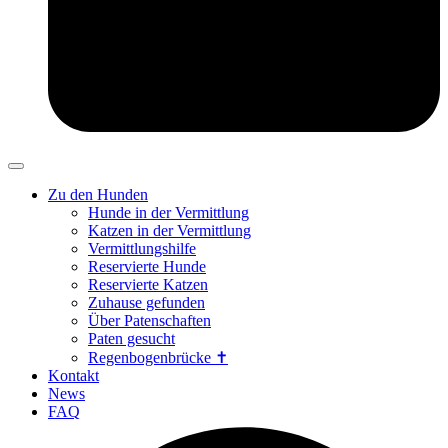
Zu den Hunden
Hunde in der Vermittlung
Katzen in der Vermittlung
Vermittlungshilfe
Reservierte Hunde
Reservierte Katzen
Zuhause gefunden
Über Patenschaften
Paten gesucht
Regenbogenbrücke ✝
Kontakt
News
FAQ