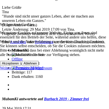
Liebe Grüße
Tina
"Hunde sind nicht unser ganzes Leben, aber sie machen aus
unserem Leben ein Ganzes."
Wir benutzen Cookies
(Roger Andrew Caras)
Letzte Änderung: 29 Mai 2019 17:09 von
Tina
.
Wir nutzen Cookies auf unserer Website. Einige von ihnen sind
Folgende Benutzer bedankten sich:
charlyschnarcher
,
Weezy
essenziell für den Betrieb der Seite, während andere uns helfen, diese
Website und die Nutzererfahrung zu verbessern (Tracking Cookies).
Bitte
Anmelden
oder
Registrieren
um der Konversation beizutreten.
Sie können selbst entscheiden, ob Sie die Cookies zulassen möchten.
Bitte beachten Sie, dass bei einer Ablehnung womöglich nicht mehr
MubamKi
alle Funktionalitäten der Seite zur Verfügung stehen.
Offline
Premium Mitglied
Akzeptieren
Ablehnen
Weitere Informationen
Impressum
Beiträge: 117
Dank erhalten: 1160
MubamKi
antwortete auf
Burbach 2019 - Zimmer frei
29 Mai 2019 17:31