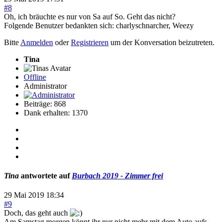
#8
Oh, ich bräuchte es nur von Sa auf So. Geht das nicht?
Folgende Benutzer bedankten sich:
charlyschnarcher
,
Weezy
Bitte
Anmelden
oder
Registrieren
um der Konversation beizutreten.
Tina
Offline
Administrator
Beiträge: 868
Dank erhalten: 1370
Tina
antwortete auf
Burbach 2019 - Zimmer frei
29 Mai 2019 18:34
#9
Doch, das geht auch
Am Samstag morgen könnt ihr nur nicht mehr mit dem Auto aufs