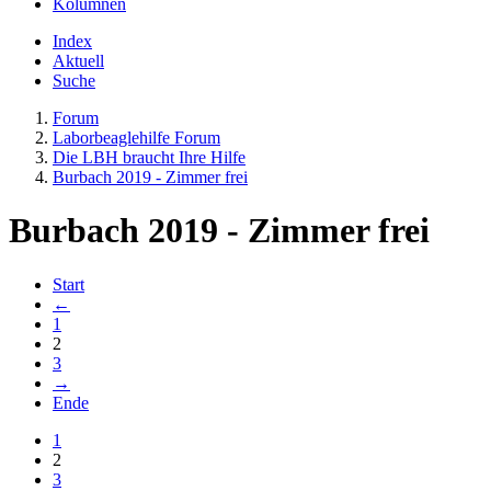
Kolumnen
Index
Aktuell
Suche
Forum
Laborbeaglehilfe Forum
Die LBH braucht Ihre Hilfe
Burbach 2019 - Zimmer frei
Burbach 2019 - Zimmer frei
Start
←
1
2
3
→
Ende
1
2
3