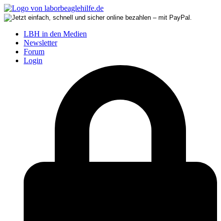
LBH in den Medien
Newsletter
Forum
Login