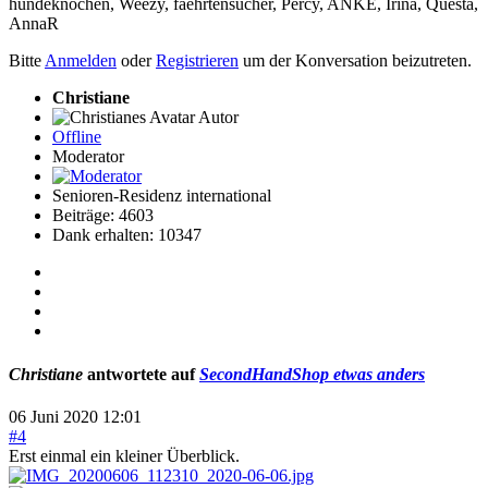
hundeknochen
,
Weezy
,
faehrtensucher
,
Percy
,
ANKE
,
Irina
,
Questa
,
AnnaR
Bitte
Anmelden
oder
Registrieren
um der Konversation beizutreten.
Christiane
Autor
Offline
Moderator
Senioren-Residenz international
Beiträge: 4603
Dank erhalten: 10347
Christiane
antwortete auf
SecondHandShop etwas anders
06 Juni 2020 12:01
#4
Erst einmal ein kleiner Überblick.