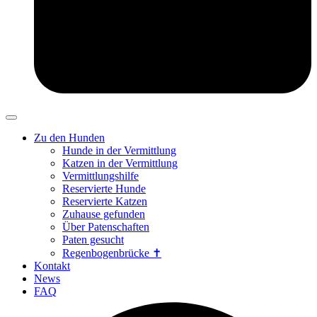
Zu den Hunden
Hunde in der Vermittlung
Katzen in der Vermittlung
Vermittlungshilfe
Reservierte Hunde
Reservierte Katzen
Zuhause gefunden
Über Patenschaften
Paten gesucht
Regenbogenbrücke ✝
Kontakt
News
FAQ