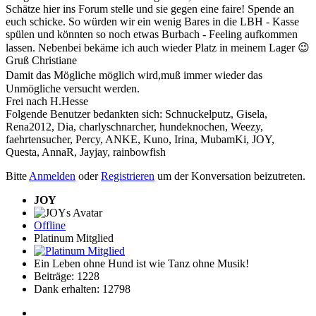
Schätze hier ins Forum stelle und sie gegen eine faire! Spende an
euch schicke. So würden wir ein wenig Bares in die LBH - Kasse
spülen und könnten so noch etwas Burbach - Feeling aufkommen
lassen. Nebenbei bekäme ich auch wieder Platz in meinem Lager 😉
Gruß Christiane
Damit das Mögliche möglich wird,muß immer wieder das
Unmögliche versucht werden.
Frei nach H.Hesse
Folgende Benutzer bedankten sich:
Schnuckelputz
,
Gisela
,
Rena2012
,
Dia
,
charlyschnarcher
,
hundeknochen
,
Weezy
,
faehrtensucher
,
Percy
,
ANKE
,
Kuno
,
Irina
,
MubamKi
,
JOY
,
Questa
,
AnnaR
,
Jayjay
,
rainbowfish
Bitte
Anmelden
oder
Registrieren
um der Konversation beizutreten.
JOY
Offline
Platinum Mitglied
Ein Leben ohne Hund ist wie Tanz ohne Musik!
Beiträge: 1228
Dank erhalten: 12798