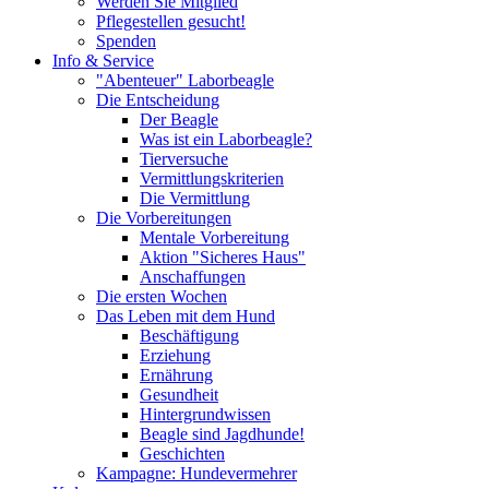
Werden Sie Mitglied
Pflegestellen gesucht!
Spenden
Info & Service
"Abenteuer" Laborbeagle
Die Entscheidung
Der Beagle
Was ist ein Laborbeagle?
Tierversuche
Vermittlungskriterien
Die Vermittlung
Die Vorbereitungen
Mentale Vorbereitung
Aktion "Sicheres Haus"
Anschaffungen
Die ersten Wochen
Das Leben mit dem Hund
Beschäftigung
Erziehung
Ernährung
Gesundheit
Hintergrundwissen
Beagle sind Jagdhunde!
Geschichten
Kampagne: Hundevermehrer