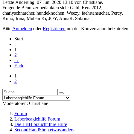
Letzte Änderung: 07 Juni 2020 13:10 von
Christiane
.
Folgende Benutzer bedankten sich:
Gabi
,
Rena2012
,
charlyschnarcher
,
hundeknochen
,
Weezy
,
faehrtensucher
,
Percy
,
Kuno
,
Irina
,
MubamKi
,
JOY
,
AnnaR
,
Sabrina
Bitte
Anmelden
oder
Registrieren
um der Konversation beizutreten.
Start
←
1
2
→
Ende
1
2
Moderatoren:
Christiane
Forum
Laborbeaglehilfe Forum
Die LBH braucht Ihre Hilfe
SecondHandShop etwas anders