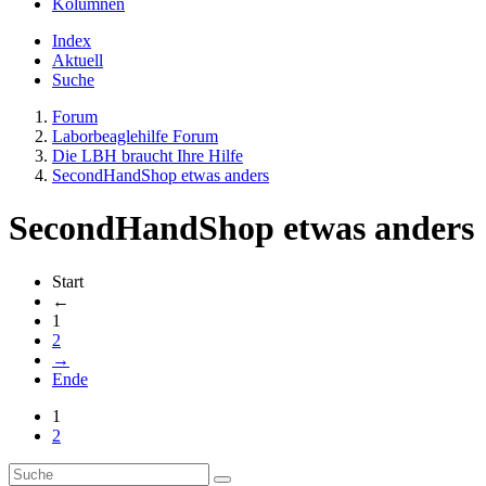
Kolumnen
Index
Aktuell
Suche
Forum
Laborbeaglehilfe Forum
Die LBH braucht Ihre Hilfe
SecondHandShop etwas anders
SecondHandShop etwas anders
Start
←
1
2
→
Ende
1
2