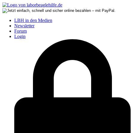
LBH in den Medien
Newsletter
Forum
Login