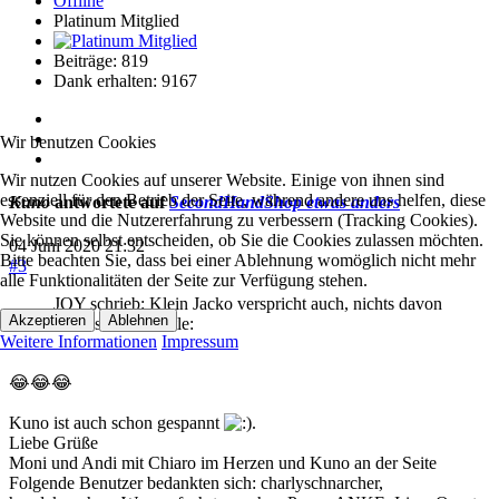
Offline
Platinum Mitglied
Beiträge: 819
Dank erhalten: 9167
Wir benutzen Cookies
Wir nutzen Cookies auf unserer Website. Einige von ihnen sind
essenziell für den Betrieb der Seite, während andere uns helfen, diese
Kuno
antwortete auf
SecondHandShop etwas anders
Website und die Nutzererfahrung zu verbessern (Tracking Cookies).
Sie können selbst entscheiden, ob Sie die Cookies zulassen möchten.
04 Juni 2020 21:32
Bitte beachten Sie, dass bei einer Ablehnung womöglich nicht mehr
#3
alle Funktionalitäten der Seite zur Verfügung stehen.
JOY schrieb: Klein Jacko verspricht auch, nichts davon
Akzeptieren
Ablehnen
zu "testen" :whistle:
Weitere Informationen
Impressum
😂😂😂
Kuno ist auch schon gespannt
.
Liebe Grüße
Moni und Andi mit Chiaro im Herzen und Kuno an der Seite
Folgende Benutzer bedankten sich:
charlyschnarcher
,