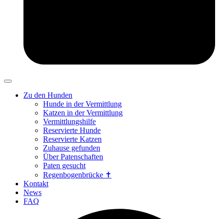
Zu den Hunden
Hunde in der Vermittlung
Katzen in der Vermittlung
Vermittlungshilfe
Reservierte Hunde
Reservierte Katzen
Zuhause gefunden
Über Patenschaften
Paten gesucht
Regenbogenbrücke ✝
Kontakt
News
FAQ