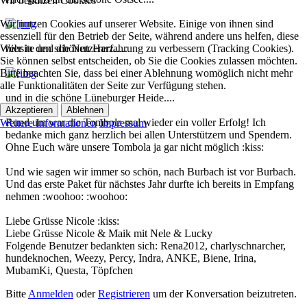
Wir benutzen Cookies
Wir nutzen Cookies auf unserer Website. Einige von ihnen sind
essenziell für den Betrieb der Seite, während andere uns helfen, diese
Website und die Nutzererfahrung zu verbessern (Tracking Cookies).
hier in den schönen Harz.....
Sie können selbst entscheiden, ob Sie die Cookies zulassen möchten.
Bitte beachten Sie, dass bei einer Ablehnung womöglich nicht mehr
alle Funktionalitäten der Seite zur Verfügung stehen.
und in die schöne Lüneburger Heide....
Akzeptieren
Ablehnen
Rund um war die Tombola mal wieder ein voller Erfolg! Ich
Weitere Informationen
Impressum
bedanke mich ganz herzlich bei allen Unterstützern und Spendern.
Ohne Euch wäre unsere Tombola ja gar nicht möglich :kiss:
Und wie sagen wir immer so schön, nach Burbach ist vor Burbach.
Und das erste Paket für nächstes Jahr durfte ich bereits in Empfang
nehmen :woohoo: :woohoo:
Liebe Grüsse Nicole :kiss:
Liebe Grüsse Nicole & Maik mit Nele & Lucky
Folgende Benutzer bedankten sich:
Rena2012
,
charlyschnarcher
,
hundeknochen
,
Weezy
,
Percy
,
Indra
,
ANKE
,
Biene
,
Irina
,
MubamKi
,
Questa
,
Töpfchen
Bitte
Anmelden
oder
Registrieren
um der Konversation beizutreten.