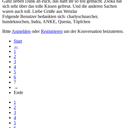
Ganz lieben Dank an euch, das habt ihr so toll gemacht. Zsoka hat
sich sehr über das tolle Kissen gefreut. Und die anderen Sachen
waren auch toll. Liebe Grüße aus Wetzlar
Folgende Benutzer bedankten sich:
charlyschnarcher
,
hundeknochen
,
Indra
,
ANKE
,
Questa
,
Töpfchen
Bitte
Anmelden
oder
Registrieren
um der Konversation beizutreten.
Start
←
1
2
3
4
5
6
7
→
Ende
1
2
3
4
5
6