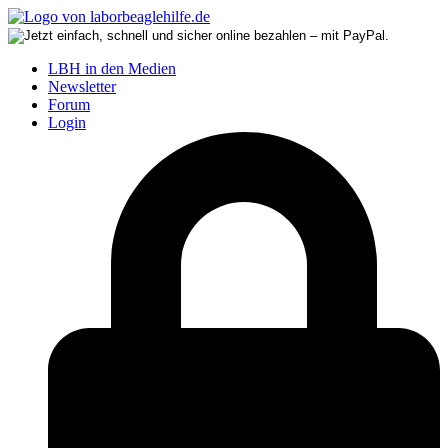
LBH in den Medien
Newsletter
Forum
Login