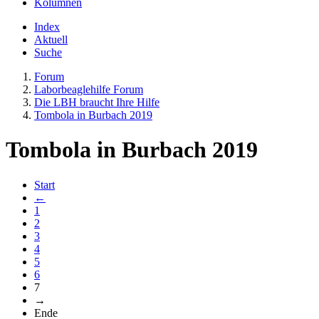
Kolumnen
Index
Aktuell
Suche
Forum
Laborbeaglehilfe Forum
Die LBH braucht Ihre Hilfe
Tombola in Burbach 2019
Tombola in Burbach 2019
Start
←
1
2
3
4
5
6
7
→
Ende