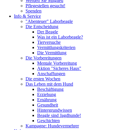
Werden Sie Mitglied
Pflegestellen gesucht!
Spenden
Info & Service
"Abenteuer" Laborbeagle
Die Entscheidung
Der Beagle
Was ist ein Laborbeagle?
Tierversuche
Vermittlungskriterien
Die Vermittlung
Die Vorbereitungen
Mentale Vorbereitung
Aktion "Sicheres Haus"
Anschaffungen
Die ersten Wochen
Das Leben mit dem Hund
Beschäftigung
Erziehung
Ernährung
Gesundheit
Hintergrundwissen
Beagle sind Jagdhunde!
Geschichten
Kampagne: Hundevermehrer