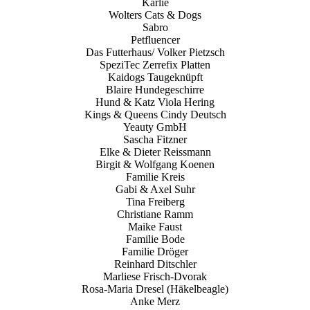
Karlie
Wolters Cats & Dogs
Sabro
Petfluencer
Das Futterhaus/ Volker Pietzsch
SpeziTec Zerrefix Platten
Kaidogs Taugeknüpft
Blaire Hundegeschirre
Hund & Katz Viola Hering
Kings & Queens Cindy Deutsch
Yeauty GmbH
Sascha Fitzner
Elke & Dieter Reissmann
Birgit & Wolfgang Koenen
Familie Kreis
Gabi & Axel Suhr
Tina Freiberg
Christiane Ramm
Maike Faust
Familie Bode
Familie Dröger
Reinhard Ditschler
Marliese Frisch-Dvorak
Rosa-Maria Dresel (Häkelbeagle)
Anke Merz