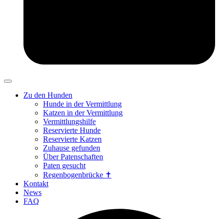
Zu den Hunden
Hunde in der Vermittlung
Katzen in der Vermittlung
Vermittlungshilfe
Reservierte Hunde
Reservierte Katzen
Zuhause gefunden
Über Patenschaften
Paten gesucht
Regenbogenbrücke ✝
Kontakt
News
FAQ