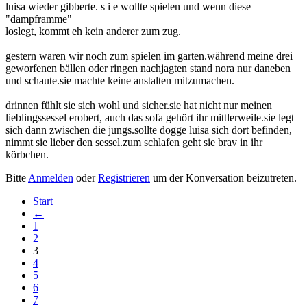
luisa wieder gibberte. s i e wollte spielen und wenn diese
"dampframme"
loslegt, kommt eh kein anderer zum zug.
gestern waren wir noch zum spielen im garten.während meine drei
geworfenen bällen oder ringen nachjagten stand nora nur daneben
und schaute.sie machte keine anstalten mitzumachen.
drinnen fühlt sie sich wohl und sicher.sie hat nicht nur meinen
lieblingssessel erobert, auch das sofa gehört ihr mittlerweile.sie legt
sich dann zwischen die jungs.sollte dogge luisa sich dort befinden,
nimmt sie lieber den sessel.zum schlafen geht sie brav in ihr
körbchen.
Bitte
Anmelden
oder
Registrieren
um der Konversation beizutreten.
Start
←
1
2
3
4
5
6
7