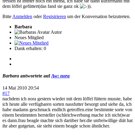
fressen ist immer noch ein thema, ich habe sie dann kurzerhand mit
dem löffel gefüttert(das fand sie ganz ok
).
Bitte
Anmelden
oder
Registrieren
um der Konversation beizutreten.
Barbara
Autor
Neues Mitglied
Dank erhalten: 0
Barbara
antwortete auf
Aw: nora
14 Mai 2010 20:54
#17
nachdem ich nora gestern wieder mit dem löffel füttern musste, habe
ich heute alle verfügbaren sorten nassfutter besorgt und siehe da, ich
habe madams geschmack endlich getroffen.eine bestimmte sorte von
einem bestimmten hersteller (schleichwerbung mache ich nicht)war
es dann.frau beagle machte sich darüber her.die unfreiwillige diät hat
ihr aber gutgetan, sie sieht einem beagle schon ähnlicher.