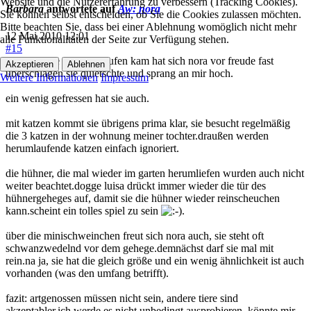
Website und die Nutzererfahrung zu verbessern (Tracking Cookies).
Barbara
antwortete auf
Aw: nora
Sie können selbst entscheiden, ob Sie die Cookies zulassen möchten.
Bitte beachten Sie, dass bei einer Ablehnung womöglich nicht mehr
12 Mai 2010 12:01
alle Funktionalitäten der Seite zur Verfügung stehen.
#15
als ich heute vom einkaufen kam hat sich nora vor freude fast
Akzeptieren
Ablehnen
überschlagen.sie quietschte und sprang an mir hoch.
Weitere Informationen
Impressum
ein wenig gefressen hat sie auch.
mit katzen kommt sie übrigens prima klar, sie besucht regelmäßig
die 3 katzen in der wohnung meiner tochter.draußen werden
herumlaufende katzen einfach ignoriert.
die hühner, die mal wieder im garten herumliefen wurden auch nicht
weiter beachtet.dogge luisa drückt immer wieder die tür des
hühnergeheges auf, damit sie die hühner wieder reinscheuchen
kann.scheint ein tolles spiel zu sein
.
über die minischweinchen freut sich nora auch, sie steht oft
schwanzwedelnd vor dem gehege.demnächst darf sie mal mit
rein.na ja, sie hat die gleich größe und ein wenig ähnlichkeit ist auch
vorhanden (was den umfang betrifft).
fazit: artgenossen müssen nicht sein, andere tiere sind
akzeptabler.ich werde es nicht unbedingt ausprobieren, könnte mir