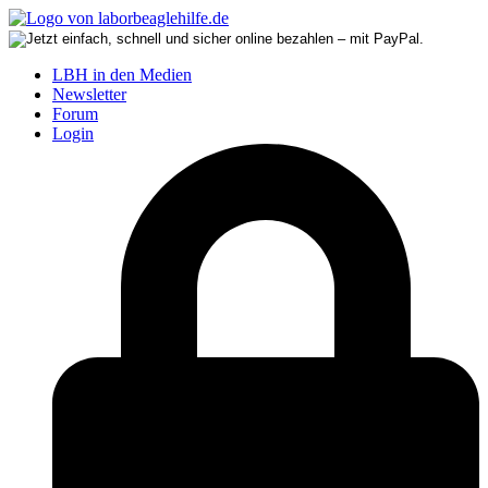
LBH in den Medien
Newsletter
Forum
Login