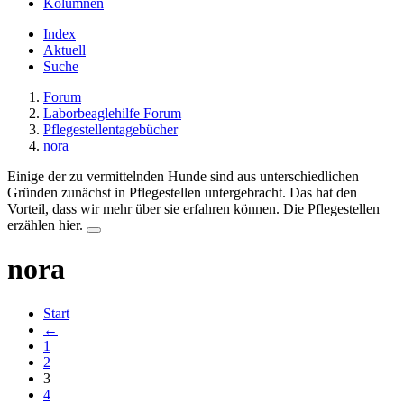
Kolumnen
Index
Aktuell
Suche
Forum
Laborbeaglehilfe Forum
Pflegestellentagebücher
nora
Einige der zu vermittelnden Hunde sind aus unterschiedlichen
Gründen zunächst in Pflegestellen untergebracht. Das hat den
Vorteil, dass wir mehr über sie erfahren können. Die Pflegestellen
erzählen hier.
nora
Start
←
1
2
3
4