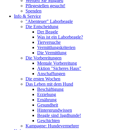
Werden Sie Mitglied
Pflegestellen gesucht!
Spenden
Info & Service
"Abenteuer" Laborbeagle
Die Entscheidung
Der Beagle
Was ist ein Laborbeagle?
Tierversuche
Vermittlungskriterien
Die Vermittlung
Die Vorbereitungen
Mentale Vorbereitung
Aktion "Sicheres Haus"
Anschaffungen
Die ersten Wochen
Das Leben mit dem Hund
Beschäftigung
Erziehung
Ernährung
Gesundheit
Hintergrundwissen
Beagle sind Jagdhunde!
Geschichten
Kampagne: Hundevermehrer