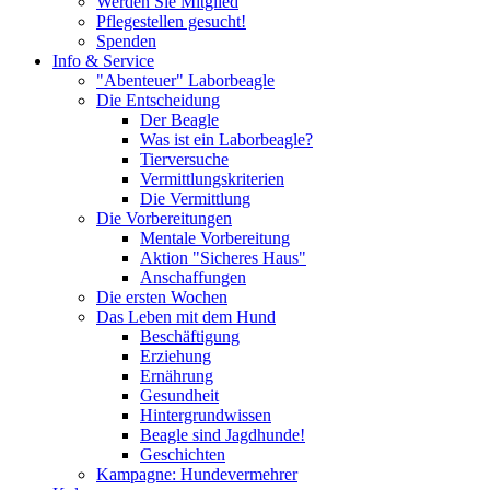
Werden Sie Mitglied
Pflegestellen gesucht!
Spenden
Info & Service
"Abenteuer" Laborbeagle
Die Entscheidung
Der Beagle
Was ist ein Laborbeagle?
Tierversuche
Vermittlungskriterien
Die Vermittlung
Die Vorbereitungen
Mentale Vorbereitung
Aktion "Sicheres Haus"
Anschaffungen
Die ersten Wochen
Das Leben mit dem Hund
Beschäftigung
Erziehung
Ernährung
Gesundheit
Hintergrundwissen
Beagle sind Jagdhunde!
Geschichten
Kampagne: Hundevermehrer