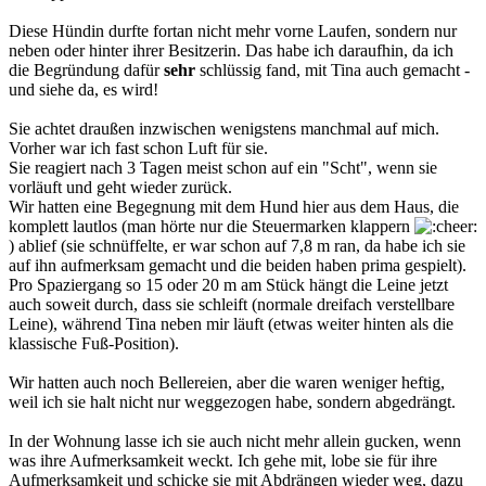
Diese Hündin durfte fortan nicht mehr vorne Laufen, sondern nur
neben oder hinter ihrer Besitzerin. Das habe ich daraufhin, da ich
die Begründung dafür
sehr
schlüssig fand, mit Tina auch gemacht -
und siehe da, es wird!
Sie achtet draußen inzwischen wenigstens manchmal auf mich.
Vorher war ich fast schon Luft für sie.
Sie reagiert nach 3 Tagen meist schon auf ein "Scht", wenn sie
vorläuft und geht wieder zurück.
Wir hatten eine Begegnung mit dem Hund hier aus dem Haus, die
komplett lautlos (man hörte nur die Steuermarken klappern
) ablief (sie schnüffelte, er war schon auf 7,8 m ran, da habe ich sie
auf ihn aufmerksam gemacht und die beiden haben prima gespielt).
Pro Spaziergang so 15 oder 20 m am Stück hängt die Leine jetzt
auch soweit durch, dass sie schleift (normale dreifach verstellbare
Leine), während Tina neben mir läuft (etwas weiter hinten als die
klassische Fuß-Position).
Wir hatten auch noch Bellereien, aber die waren weniger heftig,
weil ich sie halt nicht nur weggezogen habe, sondern abgedrängt.
In der Wohnung lasse ich sie auch nicht mehr allein gucken, wenn
was ihre Aufmerksamkeit weckt. Ich gehe mit, lobe sie für ihre
Aufmerksamkeit und schicke sie mit Abdrängen wieder weg, dazu