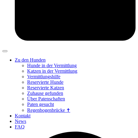
Zu den Hunden
Hunde in der Vermittlung
Katzen in der Vermittlung
Vermittlungshilfe
Reservierte Hunde
Reservierte Katzen
Zuhause gefunden
Über Patenschaften
Paten gesucht
Regenbogenbrücke ✝
Kontakt
News
FAQ