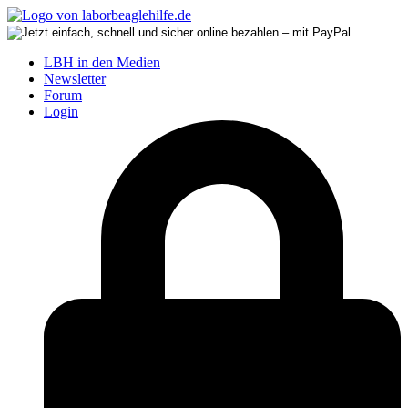
LBH in den Medien
Newsletter
Forum
Login