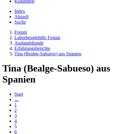
Kolumnen
Index
Aktuell
Suche
Forum
Laborbeaglehilfe Forum
Auslandshunde
Erfahrungsberichte
Tina (Bealge-Sabueso) aus Spanien
Tina (Bealge-Sabueso) aus
Spanien
Start
←
1
2
3
4
5
6