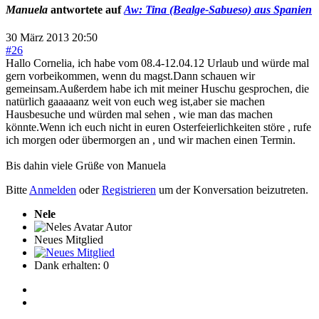
Manuela
antwortete auf
Aw: Tina (Bealge-Sabueso) aus Spanien
30 März 2013 20:50
#26
Hallo Cornelia, ich habe vom 08.4-12.04.12 Urlaub und würde mal
gern vorbeikommen, wenn du magst.Dann schauen wir
gemeinsam.Außerdem habe ich mit meiner Huschu gesprochen, die
natürlich gaaaaanz weit von euch weg ist,aber sie machen
Hausbesuche und würden mal sehen , wie man das machen
könnte.Wenn ich euch nicht in euren Osterfeierlichkeiten störe , rufe
ich morgen oder übermorgen an , und wir machen einen Termin.
Bis dahin viele Grüße von Manuela
Bitte
Anmelden
oder
Registrieren
um der Konversation beizutreten.
Nele
Autor
Neues Mitglied
Dank erhalten: 0