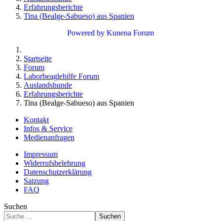
Erfahrungsberichte
Tina (Bealge-Sabueso) aus Spanien
Powered by
Kunena Forum
Startseite
Forum
Laborbeaglehilfe Forum
Auslandshunde
Erfahrungsberichte
Tina (Bealge-Sabueso) aus Spanien
Kontakt
Infos & Service
Medienanfragen
Impressum
Widerrufsbelehrung
Datenschutzerklärung
Satzung
FAQ
Suchen
Suchen