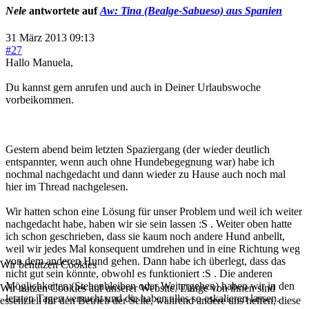
Nele
antwortete auf
Aw: Tina (Bealge-Sabueso) aus Spanien
31 März 2013 09:13
#27
Hallo Manuela,
Du kannst gern anrufen und auch in Deiner Urlaubswoche
vorbeikommen.
Gestern abend beim letzten Spaziergang (der wieder deutlich
entspannter, wenn auch ohne Hundebegegnung war) habe ich
nochmal nachgedacht und dann wieder zu Hause auch noch mal
hier im Thread nachgelesen.
Wir hatten schon eine Lösung für unser Problem und weil ich weiter
nachgedacht habe, haben wir sie sein lassen :S . Weiter oben hatte
ich schon geschrieben, dass sie kaum noch andere Hund anbellt,
weil wir jedes Mal konsequent umdrehen und in eine Richtung weg
von dem anderen Hund gehen. Dann habe ich überlegt, dass das
Wir benutzen Cookies
nicht gut sein könnte, obwohl es funktioniert :S . Die anderen
Möglichkeiten (Stehenbleiben oder Weitergehen) haben wir in den
Wir nutzen Cookies auf unserer Website. Einige von ihnen sind
letzten Tagen versucht und die haben alles so eskalieren lassen.
essenziell für den Betrieb der Seite, während andere uns helfen, diese