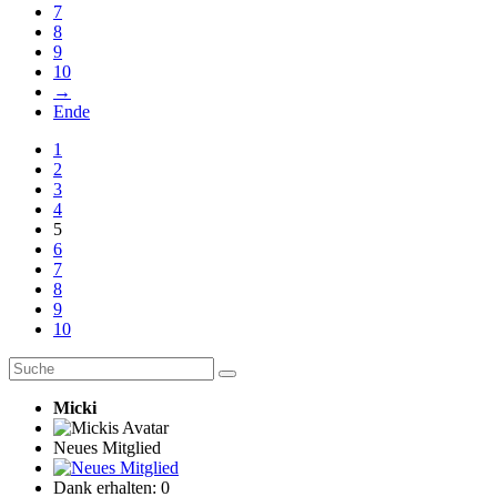
7
8
9
10
→
Ende
1
2
3
4
5
6
7
8
9
10
Micki
Neues Mitglied
Dank erhalten: 0