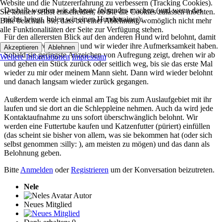
Website und die Nutzererfahrung zu verbessern (Tracking Cookies).
Deshalb werden wir ab heute folgendes machen (und wenn das
Sie können selbst entscheiden, ob Sie die Cookies zulassen möchten.
nichts bringt, holen wir einen Hundetrainer):
Bitte beachten Sie, dass bei einer Ablehnung womöglich nicht mehr
alle Funktionalitäten der Seite zur Verfügung stehen.
Für den allerersten Blick auf den anderen Hund wird belohnt, damit
das positiv verknüpft ist und wir wieder ihre Aufmerksamkeit haben.
Akzeptieren
Ablehnen
Sobald sie geringste Anzeichen von Aufregung zeigt, drehen wir ab
Weitere Informationen
Impressum
und gehen ein Stück zurück oder seitlich weg, bis sie das erste Mal
wieder zu mir oder meinem Mann sieht. Dann wird wieder belohnt
und danach langsam wieder zurück gegangen.
Außerdem werde ich einmal am Tag bis zum Auslaufgebiet mit ihr
laufen und sie dort an die Schleppleine nehmen. Auch da wird jede
Kontaktaufnahme zu uns sofort überschwänglich belohnt. Wir
werden eine Futtertube kaufen und Katzenfutter (püriert) einfüllen
(das scheint sie bisher von allem, was sie bekommen hat (oder sich
selbst genommen :silly: ), am meisten zu mögen) und das dann als
Belohnung geben.
Bitte
Anmelden
oder
Registrieren
um der Konversation beizutreten.
Nele
Autor
Neues Mitglied