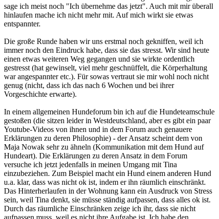
sage ich meist noch "Ich übernehme das jetzt". Auch mit mir überall
hinlaufen mache ich nicht mehr mit. Auf mich wirkt sie etwas
entspannter.
Die große Runde haben wir uns erstmal noch gekniffen, weil ich
immer noch den Eindruck habe, dass sie das stresst. Wir sind heute
einen etwas weiteren Weg gegangen und sie wirkte ordentlich
gestresst (hat gewinselt, viel mehr geschnüffelt, die Körperhaltung
war angespannter etc.). Für sowas vertraut sie mir wohl noch nicht
genug (nicht, dass ich das nach 6 Wochen und bei ihrer
Vorgeschichte erwarte).
In einem allgemeinen Hundeforum bin ich auf die Hundeteamschule
gestoßen (die sitzen leider in Westdeutschland, aber es gibt ein paar
Youtube-Videos von ihnen und in dem Forum auch genauere
Erklärungen zu deren Philosophie) - der Ansatz scheint dem von
Maja Nowak sehr zu ähneln (Kommunikation mit dem Hund auf
Hundeart). Die Erklärungen zu deren Ansatz in dem Forum
versuche ich jetzt jedenfalls in meinen Umgang mit Tina
einzubeziehen. Zum Beispiel macht ein Hund einem anderen Hund
u.a. klar, dass was nicht ok ist, indem er ihn räumlich einschränkt.
Das Hinterherlaufen in der Wohnung kann ein Ausdruck von Stress
sein, weil Tina denkt, sie müsse ständig aufpassen, dass alles ok ist.
Durch das räumliche Einschränken zeige ich ihr, dass sie nicht
aufpassen muss, weil es nicht ihre Aufgabe ist. Ich habe den