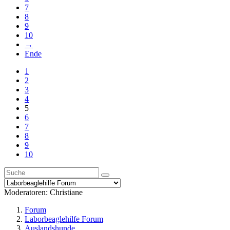
7
8
9
10
→
Ende
1
2
3
4
5
6
7
8
9
10
Moderatoren:
Christiane
Forum
Laborbeaglehilfe Forum
Auslandshunde