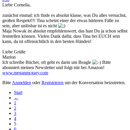
Liebe Cornelia,
zunächst einmal: ich finde es absolut klasse, was Du alles versuchst,
großen Respekt!!! Tina scheint einer der etwas härteren Fälle zu
sein, aber unlösbar ist es nicht
Maja Nowak ist absolut empfehlenswert, das hast Du ja schon selbst
feststellen können. Vielen Dank dafür, dass Tina bei EUCH sein
kann, da ist offensichtlich in den besten Händen!
Liebe Grüße
Marion
Ich schreibe Bücher, oft geht es darin um Beagle
Bitte
abonniert meinen Newsletter und folgt mir bei Amazon!
www.meganmcgary.com
Bitte
Anmelden
oder
Registrieren
um der Konversation beizutreten.
Start
←
1
2
3
4
5
6