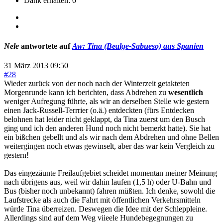
Dank erhalten: 0
Nele
antwortete auf
Aw: Tina (Bealge-Sabueso) aus Spanien
31 März 2013 09:50
#28
Wieder zurück von der noch nach der Winterzeit getakteten
Morgenrunde kann ich berichten, dass Abdrehen zu
wesentlich
weniger Aufregung führte, als wir an derselben Stelle wie gestern
einen Jack-Russell-Terrrier (o.ä.) entdeckten (fürs Entdecken
belohnen hat leider nicht geklappt, da Tina zuerst um den Busch
ging und ich den anderen Hund noch nicht bemerkt hatte). Sie hat
ein bißchen gebellt und als wir nach dem Abdrehen und ohne Bellen
weitergingen noch etwas gewinselt, aber das war kein Vergleich zu
gestern!
Das eingezäunte Freilaufgebiet scheidet momentan meiner Meinung
nach übrigens aus, weil wir dahin laufen (1,5 h) oder U-Bahn und
Bus (bisher noch unbekannt) fahren müßten. Ich denke, sowohl die
Laufstrecke als auch die Fahrt mit öffentlichen Verkehrsmitteln
würde Tina überreizen. Deswegen die Idee mit der Schleppleine.
Allerdings sind auf dem Weg viieele Hundebegegnungen zu