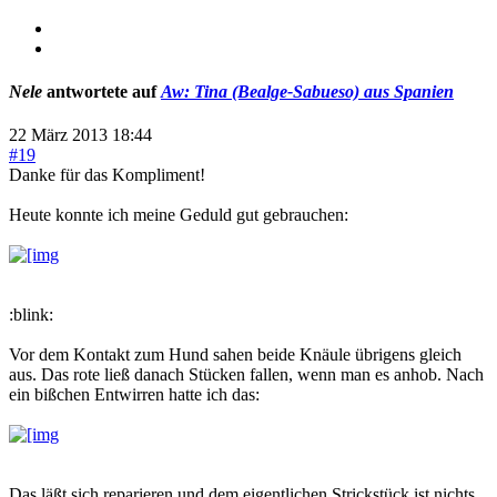
Nele
antwortete auf
Aw: Tina (Bealge-Sabueso) aus Spanien
22 März 2013 18:44
#19
Danke für das Kompliment!
Heute konnte ich meine Geduld gut gebrauchen:
:blink:
Vor dem Kontakt zum Hund sahen beide Knäule übrigens gleich
aus. Das rote ließ danach Stücken fallen, wenn man es anhob. Nach
ein bißchen Entwirren hatte ich das:
Das läßt sich reparieren und dem eigentlichen Strickstück ist nichts