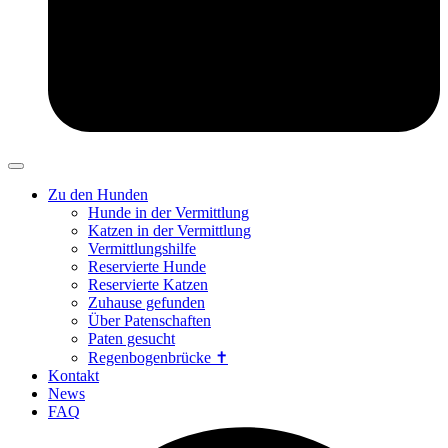
Zu den Hunden
Hunde in der Vermittlung
Katzen in der Vermittlung
Vermittlungshilfe
Reservierte Hunde
Reservierte Katzen
Zuhause gefunden
Über Patenschaften
Paten gesucht
Regenbogenbrücke ✝
Kontakt
News
FAQ