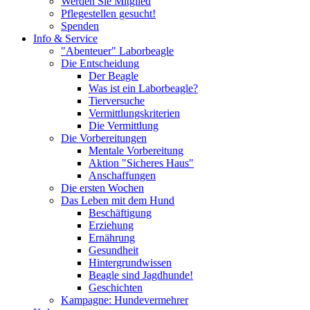
Werden Sie Mitglied
Pflegestellen gesucht!
Spenden
Info & Service
"Abenteuer" Laborbeagle
Die Entscheidung
Der Beagle
Was ist ein Laborbeagle?
Tierversuche
Vermittlungskriterien
Die Vermittlung
Die Vorbereitungen
Mentale Vorbereitung
Aktion "Sicheres Haus"
Anschaffungen
Die ersten Wochen
Das Leben mit dem Hund
Beschäftigung
Erziehung
Ernährung
Gesundheit
Hintergrundwissen
Beagle sind Jagdhunde!
Geschichten
Kampagne: Hundevermehrer