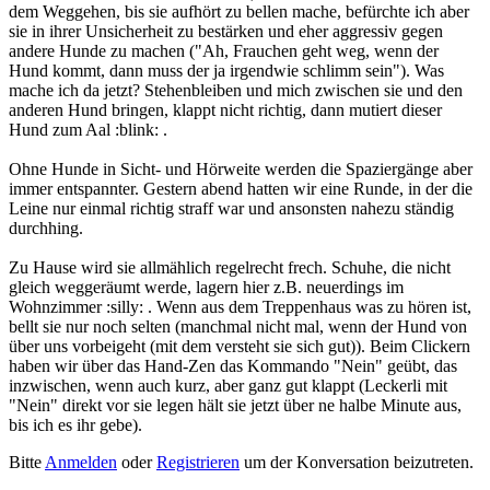
dem Weggehen, bis sie aufhört zu bellen mache, befürchte ich aber
sie in ihrer Unsicherheit zu bestärken und eher aggressiv gegen
andere Hunde zu machen ("Ah, Frauchen geht weg, wenn der
Hund kommt, dann muss der ja irgendwie schlimm sein"). Was
mache ich da jetzt? Stehenbleiben und mich zwischen sie und den
anderen Hund bringen, klappt nicht richtig, dann mutiert dieser
Hund zum Aal :blink: .
Ohne Hunde in Sicht- und Hörweite werden die Spaziergänge aber
immer entspannter. Gestern abend hatten wir eine Runde, in der die
Leine nur einmal richtig straff war und ansonsten nahezu ständig
durchhing.
Zu Hause wird sie allmählich regelrecht frech. Schuhe, die nicht
gleich weggeräumt werde, lagern hier z.B. neuerdings im
Wohnzimmer :silly: . Wenn aus dem Treppenhaus was zu hören ist,
bellt sie nur noch selten (manchmal nicht mal, wenn der Hund von
über uns vorbeigeht (mit dem versteht sie sich gut)). Beim Clickern
haben wir über das Hand-Zen das Kommando "Nein" geübt, das
inzwischen, wenn auch kurz, aber ganz gut klappt (Leckerli mit
"Nein" direkt vor sie legen hält sie jetzt über ne halbe Minute aus,
bis ich es ihr gebe).
Bitte
Anmelden
oder
Registrieren
um der Konversation beizutreten.