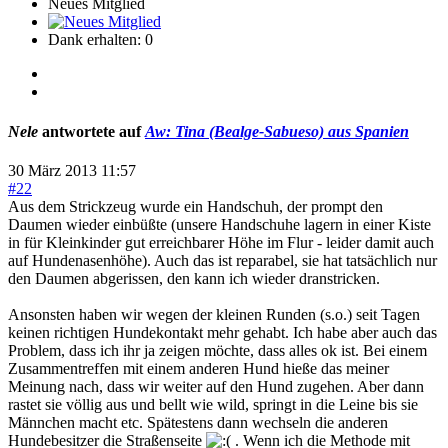
Neues Mitglied
Dank erhalten: 0
Nele
antwortete auf
Aw: Tina (Bealge-Sabueso) aus Spanien
30 März 2013 11:57
#22
Aus dem Strickzeug wurde ein Handschuh, der prompt den
Daumen wieder einbüßte (unsere Handschuhe lagern in einer Kiste
in für Kleinkinder gut erreichbarer Höhe im Flur - leider damit auch
auf Hundenasenhöhe). Auch das ist reparabel, sie hat tatsächlich nur
den Daumen abgerissen, den kann ich wieder dranstricken.
Ansonsten haben wir wegen der kleinen Runden (s.o.) seit Tagen
keinen richtigen Hundekontakt mehr gehabt. Ich habe aber auch das
Problem, dass ich ihr ja zeigen möchte, dass alles ok ist. Bei einem
Zusammentreffen mit einem anderen Hund hieße das meiner
Meinung nach, dass wir weiter auf den Hund zugehen. Aber dann
rastet sie völlig aus und bellt wie wild, springt in die Leine bis sie
Männchen macht etc. Spätestens dann wechseln die anderen
Hundebesitzer die Straßenseite
. Wenn ich die Methode mit