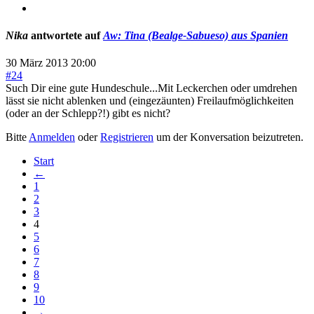
Nika
antwortete auf
Aw: Tina (Bealge-Sabueso) aus Spanien
30 März 2013 20:00
#24
Such Dir eine gute Hundeschule...Mit Leckerchen oder umdrehen
lässt sie nicht ablenken und (eingezäunten) Freilaufmöglichkeiten
(oder an der Schlepp?!) gibt es nicht?
Bitte
Anmelden
oder
Registrieren
um der Konversation beizutreten.
Start
←
1
2
3
4
5
6
7
8
9
10
→