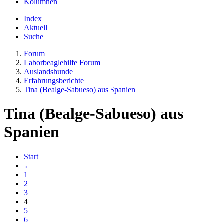
Kolumnen
Index
Aktuell
Suche
Forum
Laborbeaglehilfe Forum
Auslandshunde
Erfahrungsberichte
Tina (Bealge-Sabueso) aus Spanien
Tina (Bealge-Sabueso) aus
Spanien
Start
←
1
2
3
4
5
6