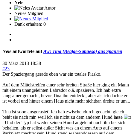
Nele
Autor
Neues Mitglied
Dank erhalten: 0
Nele
antwortete auf
Aw: Tina (Bealge-Sabueso) aus Spanien
30 März 2013 18:38
#23
Der Spaziergang gerade eben war ein totales Fiasko.
Auf dem Mittelstreifen einer sehr breiten Straße hier ging ein Mann
mit einem unangeleinten Labrador o.ä. spazieren. Ich hab extra
langsamer gemacht, bevor Tina ihn entdeckt, aber als ich dachte er
ist vorbei und hinter einem Haus nicht mehr sichtbar, drehte er um...
Tina ist sooo ausgerastet! Ich hab zwischendurch gedacht, gleich
beißt sie nach mir, weil ich sie nicht zu dem anderen Hund lasse
. Und der Typ hat weder seinen Hund angeleint noch ihn bei sich
behalten, als er selbst außer Sicht was an einem Auto auf einem
Parkplatz machte; sein Hund stand währenddessen auf dem