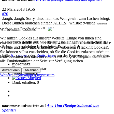
22 März 2013 19:56
#20
:laugh: :laugh: Sorry, dass mich das Wollgewirr zum Lachen bringt.
Diese Bunten brauchen einfach ALLES! :whistle: :whistle:
spannend
wird's erst, wenn Tina selber stricken will...
Wir benutzen Cookies
Wir nutzen Cookies auf unserer Website. Einige von ihnen sind
Es liest sich richtig gut, wie ihr auf Tina eingeht und sie Schritt für
essenziell für den Betrieb der Seite, während andere uns helfen, diese
Schritt in das richtige Leben leitet. Danke dafür!
Website und die Nutzererfahrung zu verbessern (Tracking Cookies).
Sie können selbst entscheiden, ob Sie die Cookies zulassen möchten.
Bitte
Anmelden
oder
Registrieren
um der Konversation beizutreten.
Bitte beachten Sie, dass bei einer Ablehnung womöglich nicht mehr
alle Funktionalitäten der Seite zur Verfügung stehen.
moromaxe
Akzeptieren
Ablehnen
Neues Mitglied
Weitere Informationen
Impressum
Dank erhalten: 0
moromaxe
antwortete auf
Aw: Tina (Bealge-Sabueso) aus
Spanien