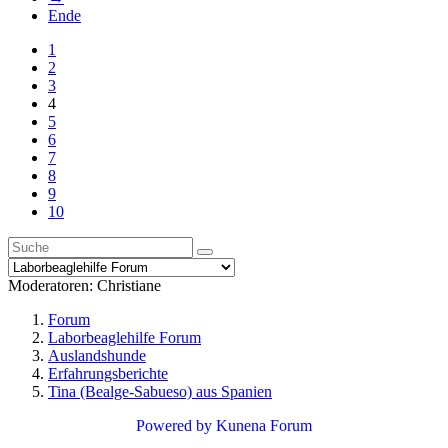
Ende
1
2
3
4
5
6
7
8
9
10
Moderatoren:
Christiane
Forum
Laborbeaglehilfe Forum
Auslandshunde
Erfahrungsberichte
Tina (Bealge-Sabueso) aus Spanien
Powered by
Kunena Forum