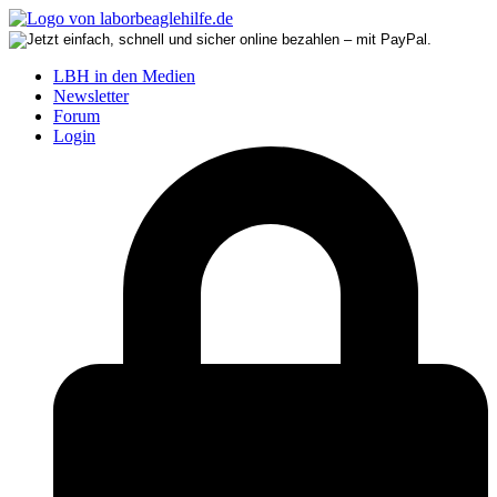
LBH in den Medien
Newsletter
Forum
Login