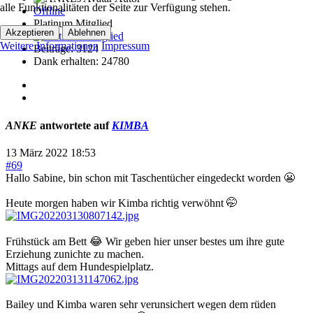
alle Funktionalitäten der Seite zur Verfügung stehen.
Offline
Platinum Mitglied
Akzeptieren
Ablehnen
Weitere Informationen
Impressum
Beiträge: 3124
Dank erhalten: 24780
ANKE
antwortete auf
KIMBA
13 März 2022 18:53
#69
Hallo Sabine, bin schon mit Taschentücher eingedeckt worden 😬
Heute morgen haben wir Kimba richtig verwöhnt 🤭
Frühstück am Bett 😂 Wir geben hier unser bestes um ihre gute
Erziehung zunichte zu machen.
Mittags auf dem Hundespielplatz.
Bailey und Kimba waren sehr verunsichert wegen dem rüden