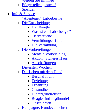
Werden Sie Mitglied
Pflegestellen gesucht!
Spenden
Info & Service
"Abenteuer" Laborbeagle
Die Entscheidung
Der Beagle
Was ist ein Laborbeagle?
Tierversuche
Vermittlungskriterien
Die Vermittlung
Die Vorbereitungen
Mentale Vorbereitung
Aktion "Sicheres Haus"
Anschaffungen
Die ersten Wochen
Das Leben mit dem Hund
Beschäftigung
Erziehung
Ernährung
Gesundheit
Hintergrundwissen
Beagle sind Jagdhunde!
Geschichten
Kampagne: Hundevermehrer