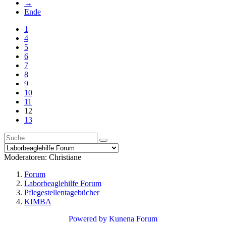
→
Ende
1
4
5
6
7
8
9
10
11
12
13
Moderatoren:
Christiane
Forum
Laborbeaglehilfe Forum
Pflegestellentagebücher
KIMBA
Powered by
Kunena Forum