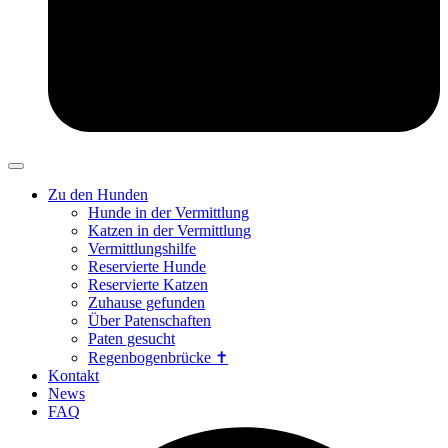
Zu den Hunden
Hunde in der Vermittlung
Katzen in der Vermittlung
Vermittlungshilfe
Reservierte Hunde
Reservierte Katzen
Zuhause gefunden
Über Patenschaften
Paten gesucht
Regenbogenbrücke ✝
Kontakt
News
FAQ