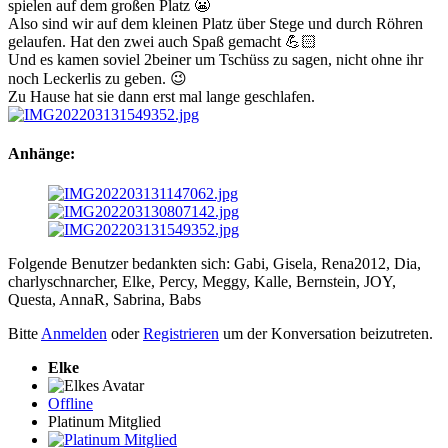
spielen auf dem großen Platz 😬
Also sind wir auf dem kleinen Platz über Stege und durch Röhren
gelaufen. Hat den zwei auch Spaß gemacht 💪🏻
Und es kamen soviel 2beiner um Tschüss zu sagen, nicht ohne ihr
noch Leckerlis zu geben. 😉
Zu Hause hat sie dann erst mal lange geschlafen.
Anhänge:
Folgende Benutzer bedankten sich:
Gabi
,
Gisela
,
Rena2012
,
Dia
,
charlyschnarcher
,
Elke
,
Percy
,
Meggy
,
Kalle
,
Bernstein
,
JOY
,
Questa
,
AnnaR
,
Sabrina
,
Babs
Bitte
Anmelden
oder
Registrieren
um der Konversation beizutreten.
Elke
Offline
Platinum Mitglied