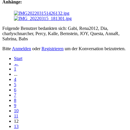
Anhänge:
Folgende Benutzer bedankten sich:
Gabi
,
Rena2012
,
Dia
,
charlyschnarcher
,
Percy
,
Kalle
,
Bernstein
,
JOY
,
Questa
,
AnnaR
,
Sabrina
,
Babs
Bitte
Anmelden
oder
Registrieren
um der Konversation beizutreten.
Start
←
1
...
4
5
6
7
8
9
10
11
12
13