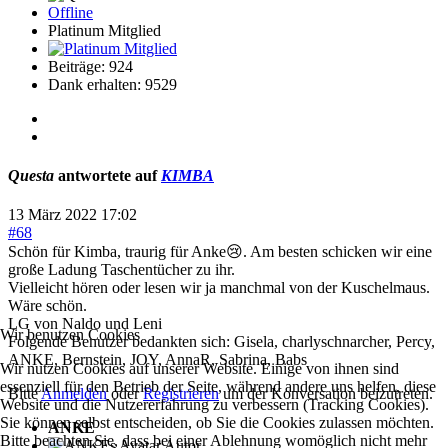
Offline
Platinum Mitglied
Beiträge: 924
Dank erhalten: 9529
Questa
antwortete auf
KIMBA
13 März 2022 17:02
#68
Schön für Kimba, traurig für Anke😢. Am besten schicken wir eine
große Ladung Taschentücher zu ihr.
Vielleicht hören oder lesen wir ja manchmal von der Kuschelmaus.
Wäre schön.
LG von Naldo und Leni
Wir benutzen Cookies
Folgende Benutzer bedankten sich:
Gisela
,
charlyschnarcher
,
Percy
,
ANKE
,
Bernstein
,
JOY
,
AnnaR
,
Sabrina
,
Babs
Wir nutzen Cookies auf unserer Website. Einige von ihnen sind
essenziell für den Betrieb der Seite, während andere uns helfen, diese
Bitte
Anmelden
oder
Registrieren
um der Konversation beizutreten.
Website und die Nutzererfahrung zu verbessern (Tracking Cookies).
Sie können selbst entscheiden, ob Sie die Cookies zulassen möchten.
ANKE
Bitte beachten Sie, dass bei einer Ablehnung womöglich nicht mehr
Autor