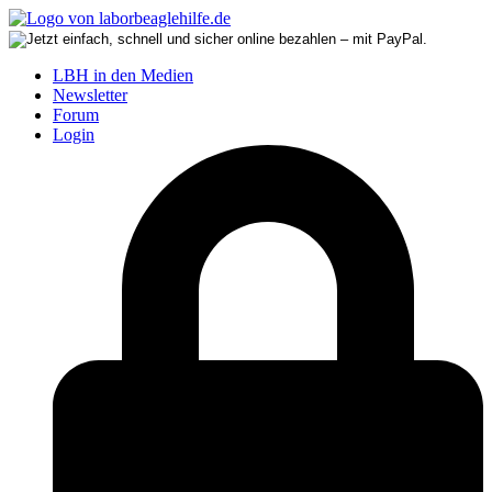
LBH in den Medien
Newsletter
Forum
Login