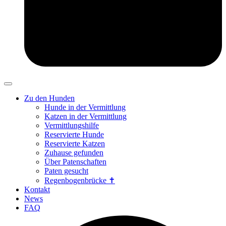
Zu den Hunden
Hunde in der Vermittlung
Katzen in der Vermittlung
Vermittlungshilfe
Reservierte Hunde
Reservierte Katzen
Zuhause gefunden
Über Patenschaften
Paten gesucht
Regenbogenbrücke ✝
Kontakt
News
FAQ