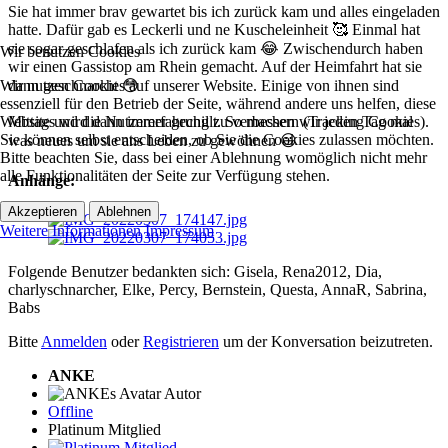
Sie hat immer brav gewartet bis ich zurück kam und alles eingeladen
hatte. Dafür gab es Leckerli und ne Kuscheleinheit 🥰 Einmal hat
sie sogar geschlafen als ich zurück kam 😂 Zwischendurch haben
Wir benutzen Cookies
wir einen Gassistop am Rhein gemacht. Auf der Heimfahrt hat sie
Wir nutzen Cookies auf unserer Website. Einige von ihnen sind
dann geschnarcht 😳
essenziell für den Betrieb der Seite, während andere uns helfen, diese
Website und die Nutzererfahrung zu verbessern (Tracking Cookies).
Mittags wird dann immer gechillt. So machen wir jeden Tag mal
Sie können selbst entscheiden, ob Sie die Cookies zulassen möchten.
was neues um sie ans Leben zu gewöhnen 😃
Bitte beachten Sie, dass bei einer Ablehnung womöglich nicht mehr
alle Funktionalitäten der Seite zur Verfügung stehen.
Anhänge:
Akzeptieren
Ablehnen
Weitere Informationen
Impressum
Folgende Benutzer bedankten sich:
Gisela
,
Rena2012
,
Dia
,
charlyschnarcher
,
Elke
,
Percy
,
Bernstein
,
Questa
,
AnnaR
,
Sabrina
,
Babs
Bitte
Anmelden
oder
Registrieren
um der Konversation beizutreten.
ANKE
Autor
Offline
Platinum Mitglied