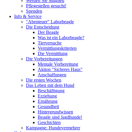
Werden Sie Mitglied
Pflegestellen gesucht!
Spenden
Info & Service
"Abenteuer" Laborbeagle
Die Entscheidung
Der Beagle
Was ist ein Laborbeagle?
Tierversuche
Vermittlungskriterien
Die Vermittlung
Die Vorbereitungen
Mentale Vorbereitung
Aktion "Sicheres Haus"
Anschaffungen
Die ersten Wochen
Das Leben mit dem Hund
Beschäftigung
Erziehung
Ernährung
Gesundheit
Hintergrundwissen
Beagle sind Jagdhunde!
Geschichten
Kampagne: Hundevermehrer