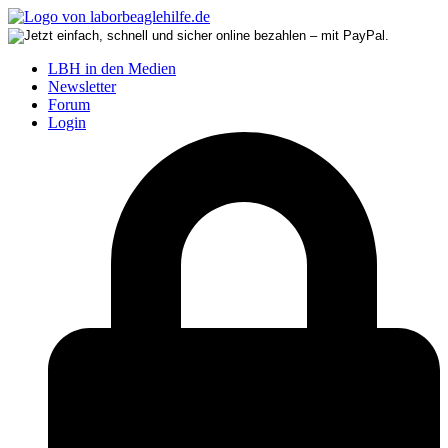
LBH in den Medien
Newsletter
Forum
Login