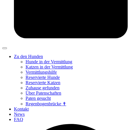
Zu den Hunden
Hunde in der Vermittlung
Katzen in der Vermittlung
Vermittlungshilfe
Reservierte Hunde
Reservierte Katzen
Zuhause gefunden
Über Patenschaften
Paten gesucht
Regenbogenbrücke ✝
Kontakt
News
FAQ