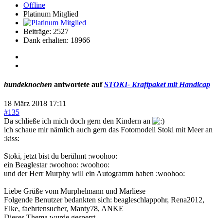
Offline
Platinum Mitglied
Beiträge: 2527
Dank erhalten: 18966
hundeknochen
antwortete auf
STOKI- Kraftpaket mit Handicap
18 März 2018 17:11
#135
Da schließe ich mich doch gern den Kindern an
ich schaue mir nämlich auch gern das Fotomodell Stoki mit Meer an
:kiss:
Stoki, jetzt bist du berühmt :woohoo:
ein Beaglestar :woohoo: :woohoo:
und der Herr Murphy will ein Autogramm haben :woohoo:
Liebe Grüße vom Murphelmann und Marliese
Folgende Benutzer bedankten sich:
beagleschlappohr
,
Rena2012
,
Elke
,
faehrtensucher
,
Manty78
,
ANKE
Dieses Thema wurde gesperrt.