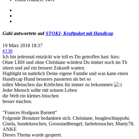
Gabi
antwortete auf
STOKI- Kraftpaket mit Handicap
19 März 2018 18:37
#138
Ich bin jedesmal entzückt wie toll es Du getroffen hast :kiss:
Ohne LBH und ohne Christiane würdest Du immer noch im Th
sitzen und auf ein bessere Zukunft warten.
Highlight ist natürlich Deine eigene Familie und was kann einen
Handycap Hund besseres passieren als bei so
tollen Menschen das Körbchen für immer zu bekommen
Jeder Mensch sollte mit seinem Leben
die Welt ein kleines bisschen
besser machen.
"Frances Hodgson Burnett"
Folgende Benutzer bedankten sich:
Christiane
,
beagleschlappohr
,
Gisela
,
hundeknochen
,
Grossstadtbengel
,
faehrtensucher
,
Manty78
,
ANKE
Dieses Thema wurde gesperrt.