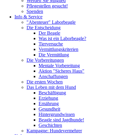
Werden Sie Mitglied
Pflegestellen gesucht!
Spenden
Info & Service
"Abenteuer" Laborbeagle
Die Entscheidung
Der Beagle
Was ist ein Laborbeagle?
Tierversuche
Vermittlungskriterien
Die Vermittlung
Die Vorbereitungen
Mentale Vorbereitung
Aktion "Sicheres Haus"
Anschaffungen
Die ersten Wochen
Das Leben mit dem Hund
Beschäftigung
Erziehung
Ernährung
Gesundheit
Hintergrundwissen
Beagle sind Jagdhunde!
Geschichten
Kampagne: Hundevermehrer