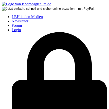
LBH in den Medien
Newsletter
Forum
Login