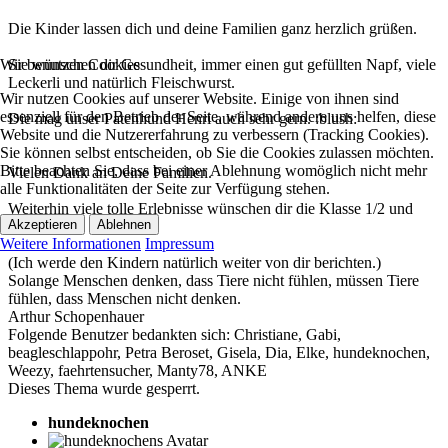
Die Kinder lassen dich und deine Familien ganz herzlich grüßen.
Sie wünschen dir Gesundheit, immer einen gut gefüllten Napf, viele
Wir benutzen Cookies
Leckerli und natürlich Fleischwurst.
Wir nutzen Cookies auf unserer Website. Einige von ihnen sind
essenziell für den Betrieb der Seite, während andere uns helfen, diese
Die mag unser Patenhund Henri auch sehr gern. :blush:
Website und die Nutzererfahrung zu verbessern (Tracking Cookies).
Sie können selbst entscheiden, ob Sie die Cookies zulassen möchten.
Bitte beachten Sie, dass bei einer Ablehnung womöglich nicht mehr
Vielen Dank an Deine Familien.
alle Funktionalitäten der Seite zur Verfügung stehen.
Weiterhin viele tolle Erlebnisse wünschen dir die Klasse 1/2 und
Akzeptieren
Ablehnen
Roswitha
Weitere Informationen
Impressum
(Ich werde den Kindern natürlich weiter von dir berichten.)
Solange Menschen denken, dass Tiere nicht fühlen, müssen Tiere
fühlen, dass Menschen nicht denken.
Arthur Schopenhauer
Folgende Benutzer bedankten sich:
Christiane
,
Gabi
,
beagleschlappohr
,
Petra Beroset
,
Gisela
,
Dia
,
Elke
,
hundeknochen
,
Weezy
,
faehrtensucher
,
Manty78
,
ANKE
Dieses Thema wurde gesperrt.
hundeknochen