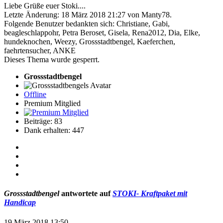
Liebe Grüße euer Stoki....
Letzte Änderung: 18 März 2018 21:27 von
Manty78
.
Folgende Benutzer bedankten sich:
Christiane
,
Gabi
,
beagleschlappohr
,
Petra Beroset
,
Gisela
,
Rena2012
,
Dia
,
Elke
,
hundeknochen
,
Weezy
,
Grossstadtbengel
,
Kaeferchen
,
faehrtensucher
,
ANKE
Dieses Thema wurde gesperrt.
Grossstadtbengel
Offline
Premium Mitglied
Beiträge: 83
Dank erhalten: 447
Grossstadtbengel
antwortete auf
STOKI- Kraftpaket mit
Handicap
19 März 2018 13:50