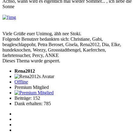
Achso, wann wird es eigentlich mal wieder Sommer... , ich liebe die
Sonne
Viele Grüße euer Unimog, ähh nee Stoki.
Folgende Benutzer bedankten sich:
Christiane
,
Gabi
,
beagleschlappohr
,
Petra Beroset
,
Gisela
,
Rena2012
,
Dia
,
Elke
,
hundeknochen
,
Weezy
,
Grossstadtbengel
,
Kaeferchen
,
faehrtensucher
,
Percy
,
ANKE
Dieses Thema wurde gesperrt.
Rena2012
Offline
Premium Mitglied
Beiträge: 152
Dank erhalten: 785