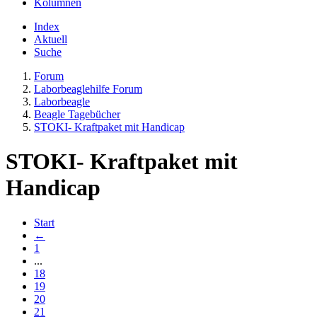
Kolumnen
Index
Aktuell
Suche
Forum
Laborbeaglehilfe Forum
Laborbeagle
Beagle Tagebücher
STOKI- Kraftpaket mit Handicap
STOKI- Kraftpaket mit
Handicap
Start
←
1
...
18
19
20
21