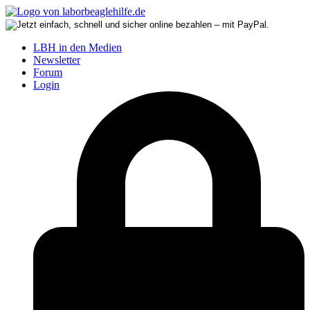
LBH in den Medien
Newsletter
Forum
Login