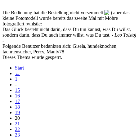
Die Bedienung hat die Bestellung nicht versemmelt
aber das
kleine Fotomodell wurde bereits das zweite Mal mit Möhre
fotografiert :whistle:
Das Glück besteht nicht darin, dass Du tun kannst, was Du willst,
sondern darin, dass Du auch immer willst, was Du tust.
- Leo Tolstoj
-
Folgende Benutzer bedankten sich:
Gisela
,
hundeknochen
,
faehrtensucher
,
Percy
,
Manty78
Dieses Thema wurde gesperrt.
Start
←
1
...
15
16
17
18
19
20
21
22
23