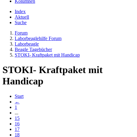
Kolumnen
Index
Aktuell
Suche
Forum
Laborbeaglehilfe Forum
Laborbeagle
Beagle Tagebücher
STOKI- Kraftpaket mit Handicap
STOKI- Kraftpaket mit
Handicap
Start
←
1
...
15
16
17
18