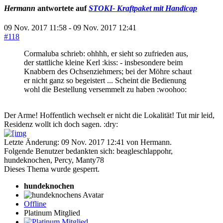
Hermann
antwortete auf
STOKI- Kraftpaket mit Handicap
09 Nov. 2017 11:58
-
09 Nov. 2017 12:41
#118
Cormaluba schrieb: ohhhh, er sieht so zufrieden aus,
der stattliche kleine Kerl :kiss: - insbesondere beim
Knabbern des Ochsenziehmers; bei der Möhre schaut
er nicht ganz so begeistert ... Scheint die Bedienung
wohl die Bestellung versemmelt zu haben :woohoo:
Der Arme! Hoffentlich wechselt er nicht die Lokalität! Tut mir leid,
Residenz wollt ich doch sagen. :dry:
Letzte Änderung: 09 Nov. 2017 12:41 von
Hermann
.
Folgende Benutzer bedankten sich:
beagleschlappohr
,
hundeknochen
,
Percy
,
Manty78
Dieses Thema wurde gesperrt.
hundeknochen
Offline
Platinum Mitglied