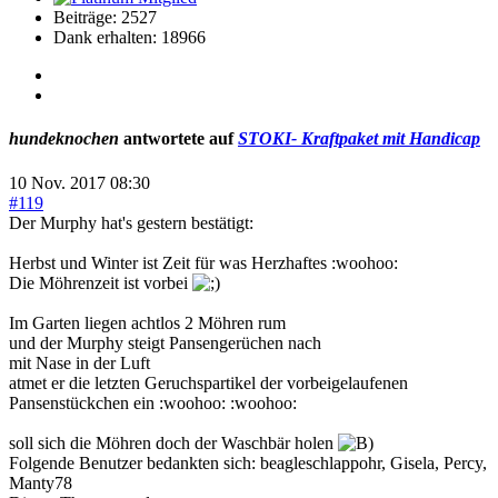
Beiträge: 2527
Dank erhalten: 18966
hundeknochen
antwortete auf
STOKI- Kraftpaket mit Handicap
10 Nov. 2017 08:30
#119
Der Murphy hat's gestern bestätigt:
Herbst und Winter ist Zeit für was Herzhaftes :woohoo:
Die Möhrenzeit ist vorbei
Im Garten liegen achtlos 2 Möhren rum
und der Murphy steigt Pansengerüchen nach
mit Nase in der Luft
atmet er die letzten Geruchspartikel der vorbeigelaufenen
Pansenstückchen ein :woohoo: :woohoo:
soll sich die Möhren doch der Waschbär holen
Folgende Benutzer bedankten sich:
beagleschlappohr
,
Gisela
,
Percy
,
Manty78