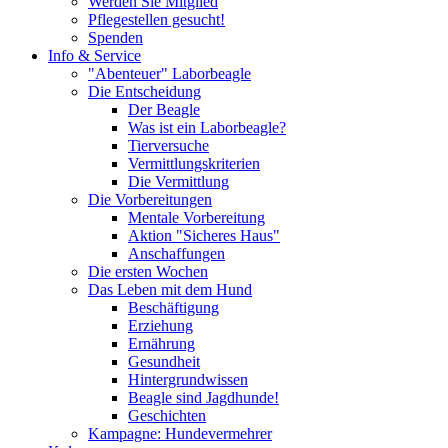
Werden Sie Mitglied
Pflegestellen gesucht!
Spenden
Info & Service
"Abenteuer" Laborbeagle
Die Entscheidung
Der Beagle
Was ist ein Laborbeagle?
Tierversuche
Vermittlungskriterien
Die Vermittlung
Die Vorbereitungen
Mentale Vorbereitung
Aktion "Sicheres Haus"
Anschaffungen
Die ersten Wochen
Das Leben mit dem Hund
Beschäftigung
Erziehung
Ernährung
Gesundheit
Hintergrundwissen
Beagle sind Jagdhunde!
Geschichten
Kampagne: Hundevermehrer