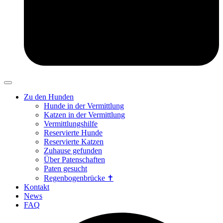
Zu den Hunden
Hunde in der Vermittlung
Katzen in der Vermittlung
Vermittlungshilfe
Reservierte Hunde
Reservierte Katzen
Zuhause gefunden
Über Patenschaften
Paten gesucht
Regenbogenbrücke ✝
Kontakt
News
FAQ