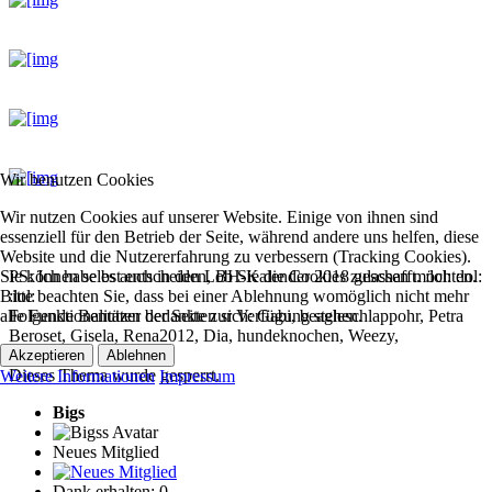
Wir benutzen Cookies
Wir nutzen Cookies auf unserer Website. Einige von ihnen sind
essenziell für den Betrieb der Seite, während andere uns helfen, diese
Website und die Nutzererfahrung zu verbessern (Tracking Cookies).
Sie können selbst entscheiden, ob Sie die Cookies zulassen möchten.
PS: Ich habe es auch in den LBH-Kalender 2018 geschafft. :lol: :lol:
Bitte beachten Sie, dass bei einer Ablehnung womöglich nicht mehr
:lol:
alle Funktionalitäten der Seite zur Verfügung stehen.
Folgende Benutzer bedankten sich:
Gabi
,
beagleschlappohr
,
Petra
Beroset
,
Gisela
,
Rena2012
,
Dia
,
hundeknochen
,
Weezy
,
Kaeferchen
,
Percy
Akzeptieren
Ablehnen
Dieses Thema wurde gesperrt.
Weitere Informationen
Impressum
Bigs
Neues Mitglied
Dank erhalten: 0