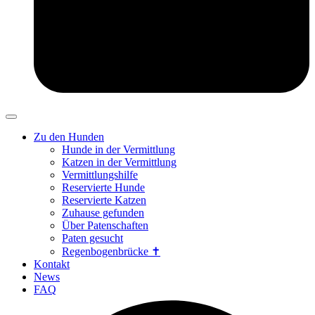
Zu den Hunden
Hunde in der Vermittlung
Katzen in der Vermittlung
Vermittlungshilfe
Reservierte Hunde
Reservierte Katzen
Zuhause gefunden
Über Patenschaften
Paten gesucht
Regenbogenbrücke ✝
Kontakt
News
FAQ