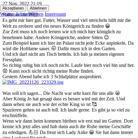
27 Nov. 2022 21:19
Akzeptieren
Ablehnen
#3
Weitere Informationen
Impressum
Hallo an alle 👋🏻
Es geht mir hier gut. Futter, Wasser und viel streicheln hilft mir die
Welt zu erobern und ein neues Königreich zu finden 😀
Zur Zeit muss ich noch lernen wie ich mich hier königlich zu
benehmen habe. Andere Königreiche, andere Sitten 😉
Zum Beispiel kann ich hier im Palast nicht jede Ecke anpinkeln. Da
wird die Hofdame sauer. 🤭 Dafür muss ich in den Garten.
Und ich darf nicht am Tisch betteln. Ich hab ja meinen eigenen
Fressplatz.
So richtig ruhig bin ich noch nicht. Laufe hier noch viel hin und her.
😟 Kann noch nicht richtig meine Ruhe finden.
Gestern Abend habe ich 3 Schlafplätze ausprobiert.
Was soll ich sagen... Die Nacht war sehr kurz für uns alle 😬
Aber König Jo hat gesagt dass es besser wird mit der Zeit. Und
dann sehen sie auch wie der echte King so ist 🥰
Spazieren gehen ist auch toll. Ich laufe gerne. Es gibt ja so viel zu
erschnüffeln.
Wenn wir dann heim kommen bleiben wir erst mal im Garten. Dort
kenne ich jetzt alles und hab dann auch die Ruhe meine Geschäfte
zu erledigen. 💪🏻 Da freut sich Lady Anke 😀 Sie hat dann immer
eine Leckerei für mich.