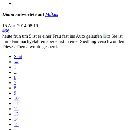
Diana
antwortete auf
Mákos
15 Apr. 2014 08:19
#66
heute früh um 5 ist er einer Frau fast ins Auto gelaufen
Sie ist
ihm dann nachgefahren aber er ist in einer Siedlung verschwunden
Dieses Thema wurde gesperrt.
Start
←
1
...
6
7
8
9
10
11
12
13
14
15
...