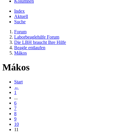
Kolumnen
Index
Aktuell
Suche
Forum
Laborbeaglehilfe Forum
Die LBH braucht Ihre Hilfe
Beagle entlaufen
Mákos
Mákos
Start
←
1
...
6
7
8
9
10
11