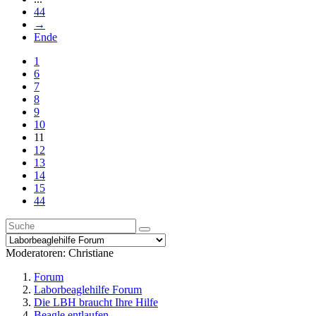
44
→
Ende
1
6
7
8
9
10
11
12
13
14
15
44
Moderatoren:
Christiane
Forum
Laborbeaglehilfe Forum
Die LBH braucht Ihre Hilfe
Beagle entlaufen