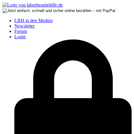
LBH in den Medien
Newsletter
Forum
Login