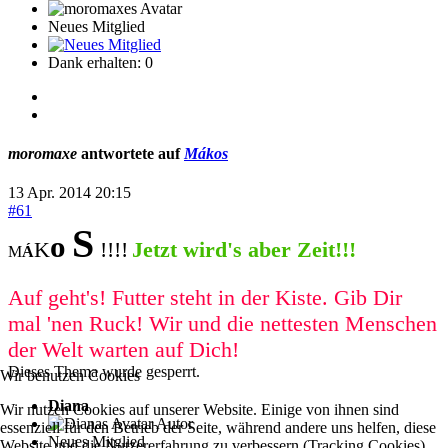
Neues Mitglied
Dank erhalten: 0
moromaxe
antwortete auf
Mákos
13 Apr. 2014 20:15
#61
S
o
K
!!!!
Jetzt wird's aber Zeit!!!
M
Á
Auf geht's! Futter steht in der Kiste. Gib Dir
mal 'nen Ruck! Wir und die nettesten Menschen
der Welt warten auf Dich!
Dieses Thema wurde gesperrt.
Wir benutzen Cookies
Diana
Wir nutzen Cookies auf unserer Website. Einige von ihnen sind
Autor
essenziell für den Betrieb der Seite, während andere uns helfen, diese
Neues Mitglied
Website und die Nutzererfahrung zu verbessern (Tracking Cookies).