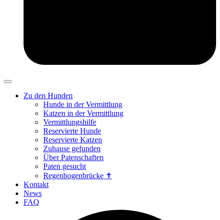
Zu den Hunden
Hunde in der Vermittlung
Katzen in der Vermittlung
Vermittlungshilfe
Reservierte Hunde
Reservierte Katzen
Zuhause gefunden
Über Patenschaften
Paten gesucht
Regenbogenbrücke ✝
Kontakt
News
FAQ