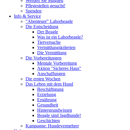
Werden Sie Mitglied
Pflegestellen gesucht!
Spenden
Info & Service
"Abenteuer" Laborbeagle
Die Entscheidung
Der Beagle
Was ist ein Laborbeagle?
Tierversuche
Vermittlungskriterien
Die Vermittlung
Die Vorbereitungen
Mentale Vorbereitung
Aktion "Sicheres Haus"
Anschaffungen
Die ersten Wochen
Das Leben mit dem Hund
Beschäftigung
Erziehung
Ernährung
Gesundheit
Hintergrundwissen
Beagle sind Jagdhunde!
Geschichten
Kampagne: Hundevermehrer