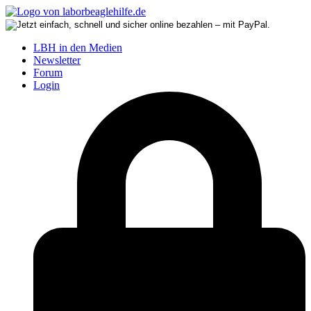
LBH in den Medien
Newsletter
Forum
Login