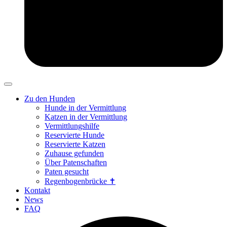
Zu den Hunden
Hunde in der Vermittlung
Katzen in der Vermittlung
Vermittlungshilfe
Reservierte Hunde
Reservierte Katzen
Zuhause gefunden
Über Patenschaften
Paten gesucht
Regenbogenbrücke ✝
Kontakt
News
FAQ