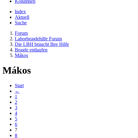
Kolumnen
Index
Aktuell
Suche
Forum
Laborbeaglehilfe Forum
Die LBH braucht Ihre Hilfe
Beagle entlaufen
Mákos
Mákos
Start
←
1
2
3
4
5
6
7
8