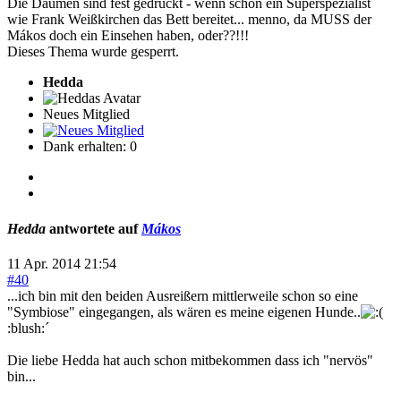
Die Daumen sind fest gedrückt - wenn schon ein Superspezialist
wie Frank Weißkirchen das Bett bereitet... menno, da MUSS der
Mákos doch ein Einsehen haben, oder??!!!
Dieses Thema wurde gesperrt.
Hedda
Neues Mitglied
Dank erhalten: 0
Hedda
antwortete auf
Mákos
11 Apr. 2014 21:54
#40
...ich bin mit den beiden Ausreißern mittlerweile schon so eine
"Symbiose" eingegangen, als wären es meine eigenen Hunde..
:blush:´
Die liebe Hedda hat auch schon mitbekommen dass ich "nervös"
bin...