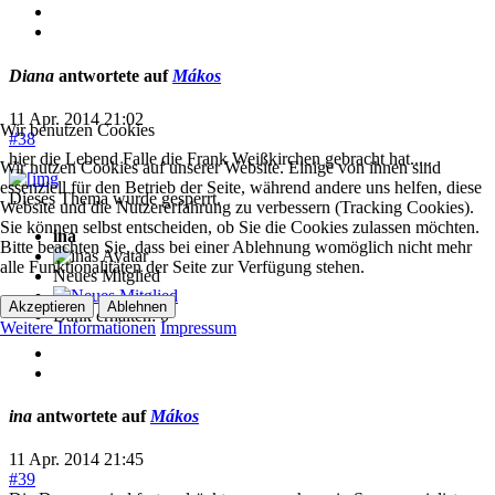
Diana
antwortete auf
Mákos
11 Apr. 2014 21:02
Wir benutzen Cookies
#38
hier die Lebend Falle die Frank Weißkirchen gebracht hat.....
Wir nutzen Cookies auf unserer Website. Einige von ihnen sind
essenziell für den Betrieb der Seite, während andere uns helfen, diese
Dieses Thema wurde gesperrt.
Website und die Nutzererfahrung zu verbessern (Tracking Cookies).
Sie können selbst entscheiden, ob Sie die Cookies zulassen möchten.
ina
Bitte beachten Sie, dass bei einer Ablehnung womöglich nicht mehr
alle Funktionalitäten der Seite zur Verfügung stehen.
Neues Mitglied
Akzeptieren
Ablehnen
Dank erhalten: 0
Weitere Informationen
Impressum
ina
antwortete auf
Mákos
11 Apr. 2014 21:45
#39