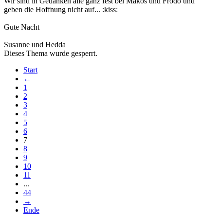
Wir sind in Gedanken alle ganz fest bei Mákos und Frodo und
geben die Hoffnung nicht auf... :kiss:
Gute Nacht
Susanne und Hedda
Dieses Thema wurde gesperrt.
Start
←
1
2
3
4
5
6
7
8
9
10
11
...
44
→
Ende