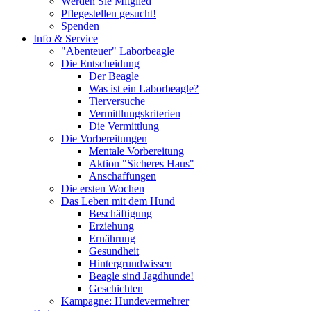
Werden Sie Mitglied
Pflegestellen gesucht!
Spenden
Info & Service
"Abenteuer" Laborbeagle
Die Entscheidung
Der Beagle
Was ist ein Laborbeagle?
Tierversuche
Vermittlungskriterien
Die Vermittlung
Die Vorbereitungen
Mentale Vorbereitung
Aktion "Sicheres Haus"
Anschaffungen
Die ersten Wochen
Das Leben mit dem Hund
Beschäftigung
Erziehung
Ernährung
Gesundheit
Hintergrundwissen
Beagle sind Jagdhunde!
Geschichten
Kampagne: Hundevermehrer