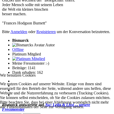
Gut,bei uns wechselt der "Belegschaft"öfters.
Jeder Mensch sollte mit seinem Leben
die Welt ein kleines bisschen
besser machen.
"Frances Hodgson Burnett"
Bitte
Anmelden
oder
Registrieren
um der Konversation beizutreten.
Bismarck
Autor
Offline
Platinum Mitglied
Meine Fressmonster :-)
Beiträge: 1141
Dank erhalten: 162
Wir benutzen Cookies
Wir nutzen Cookies auf unserer Website. Einige von ihnen sind
essenziell für den Betrieb der Seite, während andere uns helfen, diese
Website und die Nutzererfahrung zu verbessern (Tracking Cookies).
Sie können selbst entscheiden, ob Sie die Cookies zulassen möchten.
Bitte beachten Sie, dass bei einer Ablehnung womöglich nicht mehr
Bismarck
antwortete auf
Aw: Leila & Lissi ... unsere
alle Funktionalitäten der Seite zur Verfügung stehen.
Fressmonster