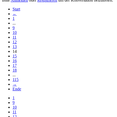
Bitte
Anmelden
oder
Registrieren
um der Konversation beizutreten.
Start
←
1
...
9
10
11
12
13
14
15
16
17
18
...
115
→
Ende
1
9
10
11
12