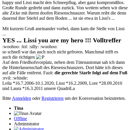
happy und Lissi macht den Schneepflug, aber ganz kompromißlos.
Große Runde gedreht und dann zurück. Von weitem sehen wir diese
alte Zicke mit ihrem doofen Riesenschnauzer. Warum reibt die denn
dauernd ihre Stiefel auf dem Boden ... ist sie etwa in Lissi's ...
Mit kurzem Gruß aneinander vorbei, dann kam die Stelle von Lissi
...
YES ... Lissi you are my hero !!! Volltreffer
:woohoo: :lol: :silly: :woohoo:
so schnell war das auch noch nicht gefroren. Manchmal trifft es
auch die richtigen
Auf dem Friedhofsvorplatz, neben dem Tütenautomat sah ich dann
die Hinterlassenschaft des Riesenschnauzers. Dort hätte ich dieses
auf alle Fälle entfernt. Fazit:
die gerechte Starfe folgt auf dem Fuß
:evil: :whistle:
Leila *16.7.2006-10.1.2020, Lissi *16.2.2009, Lore *28.09.2010
und Laura *16.3.2011 unsere QuadriLa
Bitte
Anmelden
oder
Registrieren
um der Konversation beizutreten.
Tina
Offline
Administrator