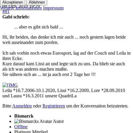
Akzeptieren
Ablehnen
08 Dez. 2010 19:29
Weitere Informationen
Impressum
#81
Gabi schrieb:
... aber es gibt sich bald ...
Hi, ihr beiden, das denke ich mir auch ... noch gestern lagen beide
weit auseinander zum poofen.
Ich sah vorhin noch etwas Eurosport, lag auf der Couch und Leila in
ihrer Ecke.
Kurz darauf kam Lissi an und legte sich zu uns. Da blieb sie auch
als ich was anderes machen mußte.
Sie nähern sich an ... ist ja auch erst 2 Tage her !!!
Leila *16.7.2006-10.1.2020, Lissi *16.2.2009, Lore *28.09.2010
und Laura *16.3.2011 unsere QuadriLa
Bitte
Anmelden
oder
Registrieren
um der Konversation beizutreten.
Bismarck
Autor
Offline
Platinum Mitglied