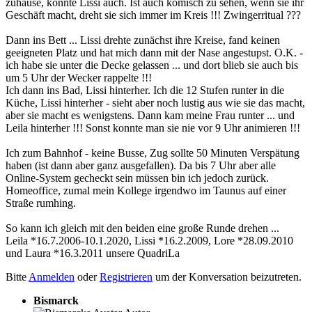
zuhause, konnte Lissi auch. Ist auch komisch zu sehen, wenn sie ihr
Geschäft macht, dreht sie sich immer im Kreis !!! Zwingerritual ???
Dann ins Bett ... Lissi drehte zunächst ihre Kreise, fand keinen
geeigneten Platz und hat mich dann mit der Nase angestupst. O.K. -
ich habe sie unter die Decke gelassen ... und dort blieb sie auch bis
um 5 Uhr der Wecker rappelte !!!
Ich dann ins Bad, Lissi hinterher. Ich die 12 Stufen runter in die
Küche, Lissi hinterher - sieht aber noch lustig aus wie sie das macht,
aber sie macht es wenigstens. Dann kam meine Frau runter ... und
Leila hinterher !!! Sonst konnte man sie nie vor 9 Uhr animieren !!!
Ich zum Bahnhof - keine Busse, Zug sollte 50 Minuten Verspätung
haben (ist dann aber ganz ausgefallen). Da bis 7 Uhr aber alle
Online-System gecheckt sein müssen bin ich jedoch zurück.
Homeoffice, zumal mein Kollege irgendwo im Taunus auf einer
Straße rumhing.
So kann ich gleich mit den beiden eine große Runde drehen ...
Leila *16.7.2006-10.1.2020, Lissi *16.2.2009, Lore *28.09.2010
und Laura *16.3.2011 unsere QuadriLa
Bitte
Anmelden
oder
Registrieren
um der Konversation beizutreten.
Bismarck