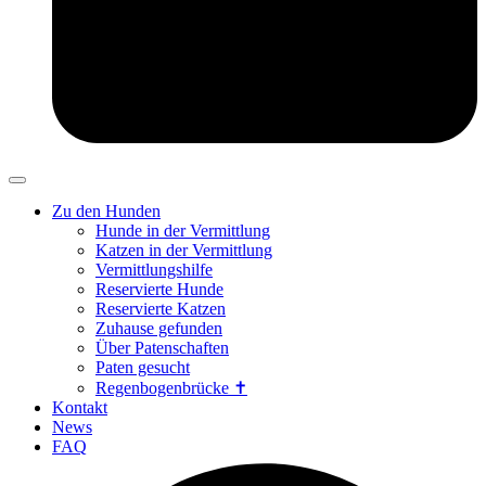
Zu den Hunden
Hunde in der Vermittlung
Katzen in der Vermittlung
Vermittlungshilfe
Reservierte Hunde
Reservierte Katzen
Zuhause gefunden
Über Patenschaften
Paten gesucht
Regenbogenbrücke ✝
Kontakt
News
FAQ