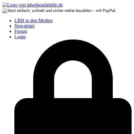
LBH in den Medien
Newsletter
Forum
Login