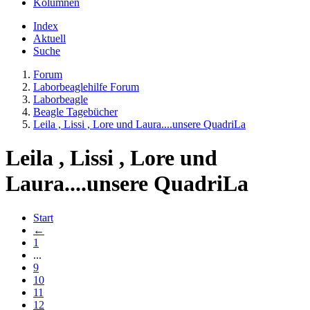
Kolumnen
Index
Aktuell
Suche
Forum
Laborbeaglehilfe Forum
Laborbeagle
Beagle Tagebücher
Leila , Lissi , Lore und Laura....unsere QuadriLa
Leila , Lissi , Lore und
Laura....unsere QuadriLa
Start
←
1
...
9
10
11
12