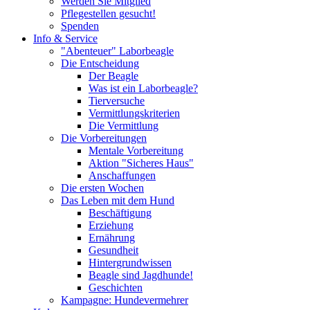
Werden Sie Mitglied
Pflegestellen gesucht!
Spenden
Info & Service
"Abenteuer" Laborbeagle
Die Entscheidung
Der Beagle
Was ist ein Laborbeagle?
Tierversuche
Vermittlungskriterien
Die Vermittlung
Die Vorbereitungen
Mentale Vorbereitung
Aktion "Sicheres Haus"
Anschaffungen
Die ersten Wochen
Das Leben mit dem Hund
Beschäftigung
Erziehung
Ernährung
Gesundheit
Hintergrundwissen
Beagle sind Jagdhunde!
Geschichten
Kampagne: Hundevermehrer