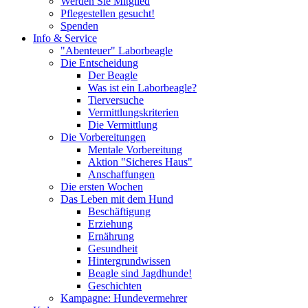
Werden Sie Mitglied
Pflegestellen gesucht!
Spenden
Info & Service
"Abenteuer" Laborbeagle
Die Entscheidung
Der Beagle
Was ist ein Laborbeagle?
Tierversuche
Vermittlungskriterien
Die Vermittlung
Die Vorbereitungen
Mentale Vorbereitung
Aktion "Sicheres Haus"
Anschaffungen
Die ersten Wochen
Das Leben mit dem Hund
Beschäftigung
Erziehung
Ernährung
Gesundheit
Hintergrundwissen
Beagle sind Jagdhunde!
Geschichten
Kampagne: Hundevermehrer