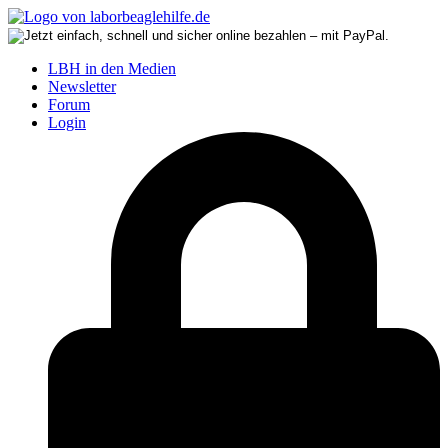
LBH in den Medien
Newsletter
Forum
Login