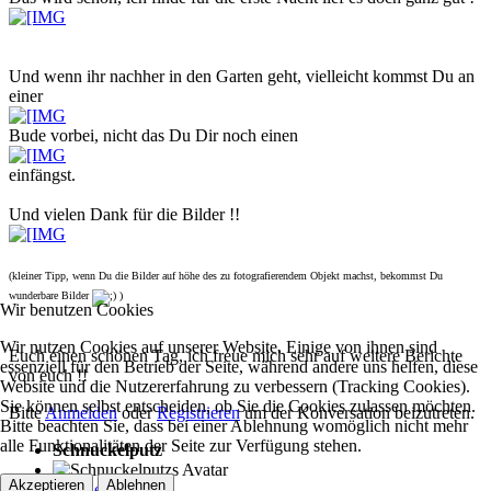
Und wenn ihr nachher in den Garten geht, vielleicht kommst Du an
einer
Bude vorbei, nicht das Du Dir noch einen
einfängst.
Und vielen Dank für die Bilder !!
(kleiner Tipp, wenn Du die Bilder auf höhe des zu fotografierendem Objekt machst, bekommst Du
wunderbare Bilder
)
Wir benutzen Cookies
Wir nutzen Cookies auf unserer Website. Einige von ihnen sind
Euch einen schönen Tag, ich freue mich sehr auf weitere Berichte
essenziell für den Betrieb der Seite, während andere uns helfen, diese
von euch !!
Website und die Nutzererfahrung zu verbessern (Tracking Cookies).
Sie können selbst entscheiden, ob Sie die Cookies zulassen möchten.
Bitte
Anmelden
oder
Registrieren
um der Konversation beizutreten.
Bitte beachten Sie, dass bei einer Ablehnung womöglich nicht mehr
alle Funktionalitäten der Seite zur Verfügung stehen.
Schnuckelputz
Akzeptieren
Ablehnen
Offline