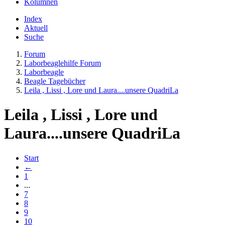
Kolumnen
Index
Aktuell
Suche
Forum
Laborbeaglehilfe Forum
Laborbeagle
Beagle Tagebücher
Leila , Lissi , Lore und Laura....unsere QuadriLa
Leila , Lissi , Lore und
Laura....unsere QuadriLa
Start
←
1
...
7
8
9
10