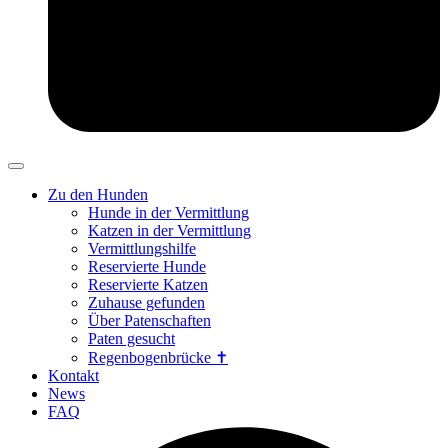
Zu den Hunden
Hunde in der Vermittlung
Katzen in der Vermittlung
Vermittlungshilfe
Reservierte Hunde
Reservierte Katzen
Zuhause gefunden
Über Patenschaften
Paten gesucht
Regenbogenbrücke ✝
Kontakt
News
FAQ