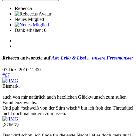
Rebecca
Neues Mitglied
Dank erhalten: 0
Rebecca
antwortete auf
Aw: Leila & Lissi ... unsere Fressmonster
07 Dez. 2010 12:00
#67
Bismark,
auch von mir natürlich auch herzlichen Glückwunsch zum süßen
Familienzuwachs.
Und puh *schweiß von der Stirn wisch* bin ich froh den Threadtitel
nicht nochmal ändern zu müssen.
(Scherz)
Das wird schon, ich finde für die erste Nacht lief es doch ganz gut !