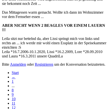
sie bekommt noch Zeit ...
Das Mittagessen warm gemacht. Wollte ich dann im Wohnzimmer
vor dem Fernseher essen ...
ABER NICHT WENN 2 BEAGLES VOR EINEM LAUERN
!!!
Leila sitzt nur bettelnd da, aber Lissi springt mich von links und
rechts an ... ich werde mir wohl einen Essplatz in der Speisekammer
einrichten :S
Leila *16.7.2006-10.1.2020, Lissi *16.2.2009, Lore *28.09.2010
und Laura *16.3.2011 unsere QuadriLa
Bitte
Anmelden
oder
Registrieren
um der Konversation beizutreten.
Start
←
1
...
8
9
10
11
12