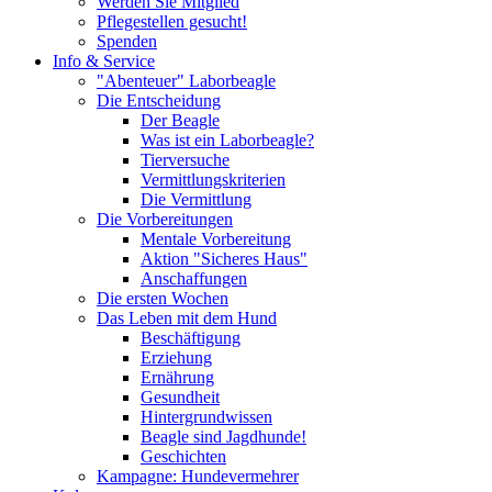
Werden Sie Mitglied
Pflegestellen gesucht!
Spenden
Info & Service
"Abenteuer" Laborbeagle
Die Entscheidung
Der Beagle
Was ist ein Laborbeagle?
Tierversuche
Vermittlungskriterien
Die Vermittlung
Die Vorbereitungen
Mentale Vorbereitung
Aktion "Sicheres Haus"
Anschaffungen
Die ersten Wochen
Das Leben mit dem Hund
Beschäftigung
Erziehung
Ernährung
Gesundheit
Hintergrundwissen
Beagle sind Jagdhunde!
Geschichten
Kampagne: Hundevermehrer