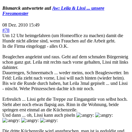
Bismarck
antwortete auf
Aw: Leila & Lissi ... unsere
Fressmonster
08 Dez. 2010 15:49
#78
Um 12 Uhr heimgefahren (um Homeoffice zu machen) damit die
Hunde nicht alleine sind, wenn Frauchen auf die Arbeit geht.
In die Firma eingeloggt - alles O.K.
Beaglechen angeleint und raus. Geht auf dem schmalen Bürgersteig
schon ganz gut. Leila mit rechts nach vorne gehalten, Lissi mit links
dahinter.
Dauerregen, Schneematsch ... weder meins, noch Beagleswetter. Im
Feld: Leila zieht nach vorne, Lissi will nach hinten (wieder heim).
Bis wir die Runde durch haben, hat Leila 3mal gepiselt ... und Lissi
- nüscht. Wehe Prinzesschen dachte ich mir noch.
Erfreulich ... Lissi geht die Treppe zur Eingangstür von selbst hoch.
Sieht aber noch etwas flapsig aus. Rinn in die Wohnung, beide
springen erst einmal an die Küchenzeile.
Und dann ... oh, Lissi kann auch piseln
Die dritte Küchenrolle wird angebrochen, man ist ja geduldig und