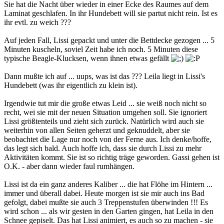
Sie hat die Nacht über wieder in einer Ecke des Raumes auf dem
Laminat geschlafen. In ihr Hundebett will sie partut nicht rein. Ist es
ihr evtl. zu weich ???
Auf jeden Fall, Lissi gepackt und unter die Bettdecke gezogen ... 5
Minuten kuscheln, soviel Zeit habe ich noch. 5 Minuten diese
typische Beagle-Klucksen, wenn ihnen etwas gefällt
Dann mußte ich auf ... uups, was ist das ??? Leila liegt in Lissi's
Hundebett (was ihr eigentlich zu klein ist).
Irgendwie tut mir die große etwas Leid ... sie weiß noch nicht so
recht, wei sie mit der neuen Situation umgehen soll. Sie ignoriert
Lissi größtenteils und zieht sich zurück. Natürlich wird auch sie
weiterhin von allen Seiten geherzt und geknuddelt, aber sie
beobachtet die Lage nur noch von der Ferne aus. Ich denke/hoffe,
das legt sich bald. Auch hoffe ich, dass sie durch Lissi zu mehr
Aktivitäten kommt. Sie ist so richtig träge geworden. Gassi gehen ist
O.K. - aber dann wieder faul rumhängen.
Lissi ist da ein ganz anderes Kaliber ... die hat Flöhe im Hintern ...
immer und überall dabei. Heute morgen ist sie mir auch ins Bad
gefolgt, dabei mußte sie auch 3 Treppenstufen überwinden !!! Es
wird schon ... als wir gesten in den Garten gingen, hat Leila in den
Schnee gepiselt. Das hat Lissi animiert, es auch so zu machen - sie