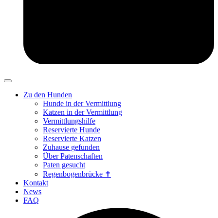
Zu den Hunden
Hunde in der Vermittlung
Katzen in der Vermittlung
Vermittlungshilfe
Reservierte Hunde
Reservierte Katzen
Zuhause gefunden
Über Patenschaften
Paten gesucht
Regenbogenbrücke ✝
Kontakt
News
FAQ