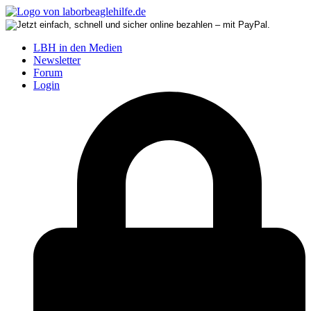
LBH in den Medien
Newsletter
Forum
Login