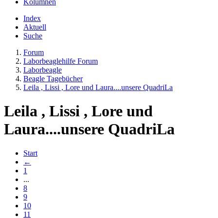
Kolumnen
Index
Aktuell
Suche
Forum
Laborbeaglehilfe Forum
Laborbeagle
Beagle Tagebücher
Leila , Lissi , Lore und Laura....unsere QuadriLa
Leila , Lissi , Lore und
Laura....unsere QuadriLa
Start
←
1
...
8
9
10
11