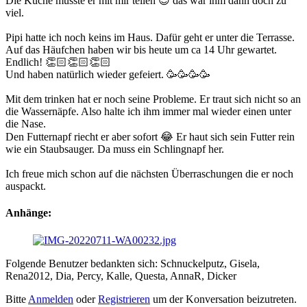
Die Küche musste er mit mir teilen 😉 das war ihm dann doch zu
viel.
Pipi hatte ich noch keins im Haus. Dafür geht er unter die Terrasse.
Auf das Häufchen haben wir bis heute um ca 14 Uhr gewartet.
Endlich! 👏🏻👏🏻👏🏻
Und haben natürlich wieder gefeiert. 🥳🥳🥳🥳
Mit dem trinken hat er noch seine Probleme. Er traut sich nicht so an
die Wassernäpfe. Also halte ich ihm immer mal wieder einen unter
die Nase.
Den Futternapf riecht er aber sofort 😂 Er haut sich sein Futter rein
wie ein Staubsauger. Da muss ein Schlingnapf her.
Ich freue mich schon auf die nächsten Überraschungen die er noch
auspackt.
Anhänge:
Folgende Benutzer bedankten sich:
Schnuckelputz
,
Gisela
,
Rena2012
,
Dia
,
Percy
,
Kalle
,
Questa
,
AnnaR
,
Dicker
Bitte
Anmelden
oder
Registrieren
um der Konversation beizutreten.