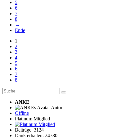
5
6
7
8
→
Ende
1
2
3
4
5
6
7
8
ANKE
Autor
Offline
Platinum Mitglied
Beiträge: 3124
Dank erhalten: 24780