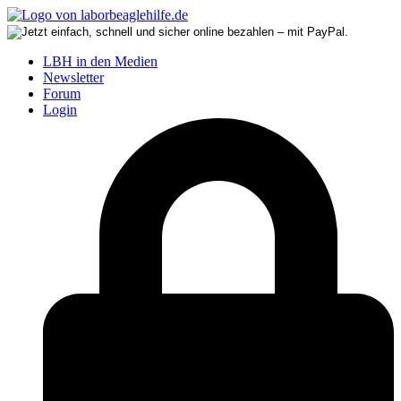
LBH in den Medien
Newsletter
Forum
Login