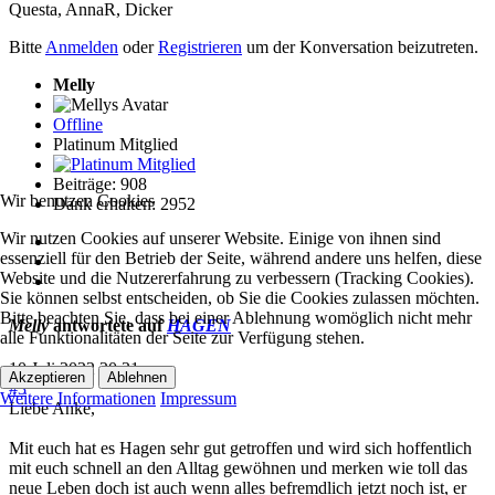
Questa
,
AnnaR
,
Dicker
Bitte
Anmelden
oder
Registrieren
um der Konversation beizutreten.
Melly
Offline
Platinum Mitglied
Beiträge: 908
Wir benutzen Cookies
Dank erhalten: 2952
Wir nutzen Cookies auf unserer Website. Einige von ihnen sind
essenziell für den Betrieb der Seite, während andere uns helfen, diese
Website und die Nutzererfahrung zu verbessern (Tracking Cookies).
Sie können selbst entscheiden, ob Sie die Cookies zulassen möchten.
Bitte beachten Sie, dass bei einer Ablehnung womöglich nicht mehr
Melly
antwortete auf
HAGEN
alle Funktionalitäten der Seite zur Verfügung stehen.
10 Juli 2022 20:31
Akzeptieren
Ablehnen
#3
Weitere Informationen
Impressum
Liebe Anke,
Mit euch hat es Hagen sehr gut getroffen und wird sich hoffentlich
mit euch schnell an den Alltag gewöhnen und merken wie toll das
neue Leben doch ist auch wenn alles befremdlich jetzt noch ist, er