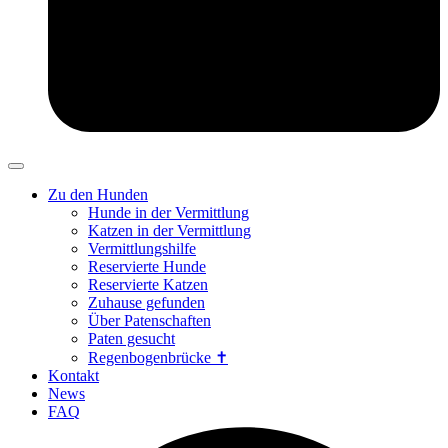
Zu den Hunden
Hunde in der Vermittlung
Katzen in der Vermittlung
Vermittlungshilfe
Reservierte Hunde
Reservierte Katzen
Zuhause gefunden
Über Patenschaften
Paten gesucht
Regenbogenbrücke ✝
Kontakt
News
FAQ