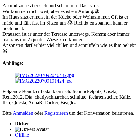
Ab und zu setzt er sich und schaut nur. Das ist ok.
Wir kommen nicht weit, aber es ist ein Anfang.😀
Im Haus sitzt er meist in der Küche oder Wohnzimmer. Oft ist er
müde und fällt fast im Sitzen um 😂 Richtig entspannen kann er
noch nicht.
Draussen ist er unter der Terrasse unterwegs. Kommt aber immer
mal raus um 2 qm der Wiese zu erkunden.
Ansonsten darf er hier viel chillen und schnüffeln wie es ihm beliebt
😀
Anhänge:
Folgende Benutzer bedankten sich:
Schnuckelputz
,
Gisela
,
Rena2012
,
Dia
,
charlyschnarcher
,
schulute
,
faehrtensucher
,
Kalle
,
Ilka
,
Questa
,
AnnaR
,
Dicker
,
Beagle#1
Bitte
Anmelden
oder
Registrieren
um der Konversation beizutreten.
Dicker
Offline