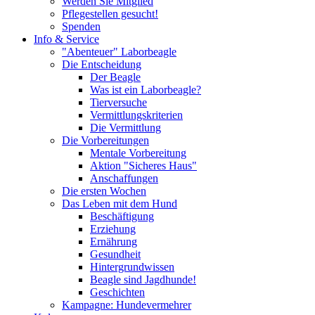
Werden Sie Mitglied
Pflegestellen gesucht!
Spenden
Info & Service
"Abenteuer" Laborbeagle
Die Entscheidung
Der Beagle
Was ist ein Laborbeagle?
Tierversuche
Vermittlungskriterien
Die Vermittlung
Die Vorbereitungen
Mentale Vorbereitung
Aktion "Sicheres Haus"
Anschaffungen
Die ersten Wochen
Das Leben mit dem Hund
Beschäftigung
Erziehung
Ernährung
Gesundheit
Hintergrundwissen
Beagle sind Jagdhunde!
Geschichten
Kampagne: Hundevermehrer