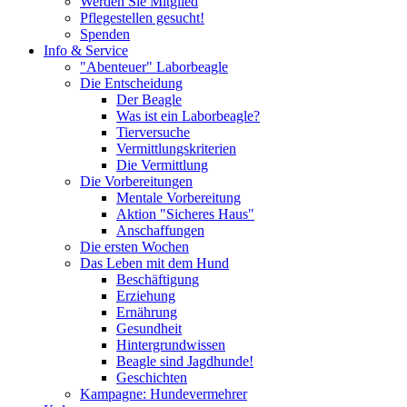
Werden Sie Mitglied
Pflegestellen gesucht!
Spenden
Info & Service
"Abenteuer" Laborbeagle
Die Entscheidung
Der Beagle
Was ist ein Laborbeagle?
Tierversuche
Vermittlungskriterien
Die Vermittlung
Die Vorbereitungen
Mentale Vorbereitung
Aktion "Sicheres Haus"
Anschaffungen
Die ersten Wochen
Das Leben mit dem Hund
Beschäftigung
Erziehung
Ernährung
Gesundheit
Hintergrundwissen
Beagle sind Jagdhunde!
Geschichten
Kampagne: Hundevermehrer