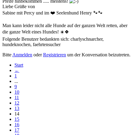
Pfeife hinbekommen ..... meistens!
Liebe Grüße von
Sabine mit Percy und im ❤️ Seelenhund Henry 🐾🐾
Man kann leider nicht alle Hunde auf der ganzen Welt retten, aber
die ganze Welt eines Hundes! ☀️🍀
Folgende Benutzer bedankten sich:
charlyschnarcher
,
hundeknochen
,
faehrtensucher
Bitte
Anmelden
oder
Registrieren
um der Konversation beizutreten.
Start
←
1
...
9
10
11
12
13
14
15
16
17