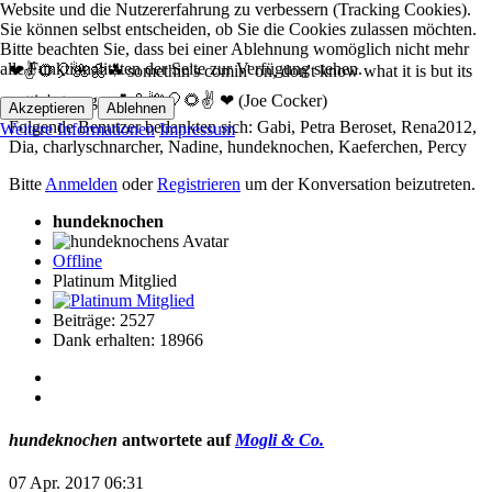
Website und die Nutzererfahrung zu verbessern (Tracking Cookies).
Sie können selbst entscheiden, ob Sie die Cookies zulassen möchten.
Bitte beachten Sie, dass bei einer Ablehnung womöglich nicht mehr
alle Funktionalitäten der Seite zur Verfügung stehen.
❤✌🌻🎈🌺🌼☘ somethin's comin' on, don't know what it is but its
gettin' stronger ☘🌼🌺🎈🌻✌ ❤ (Joe Cocker)
Akzeptieren
Ablehnen
Folgende Benutzer bedankten sich:
Gabi
,
Petra Beroset
,
Rena2012
,
Weitere Informationen
Impressum
Dia
,
charlyschnarcher
,
Nadine
,
hundeknochen
,
Kaeferchen
,
Percy
Bitte
Anmelden
oder
Registrieren
um der Konversation beizutreten.
hundeknochen
Offline
Platinum Mitglied
Beiträge: 2527
Dank erhalten: 18966
hundeknochen
antwortete auf
Mogli & Co.
07 Apr. 2017 06:31