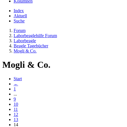
Kolumnen
Index
Aktuell
Suche
Forum
Laborbeaglehilfe Forum
Laborbeagle
Beagle Tagebücher
Mogli & Co.
Mogli & Co.
Start
←
1
...
9
10
11
12
13
14