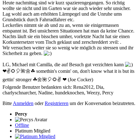
Heute nachmittag sind wir kurz spazierengegangen. So richtig
wollte sie nicht und im Garten war sie auch wieder sehr unsicher.
Lag wohl auch am erhöhten Lärmpegel und die Unruhe ums
Grundstück durch Fahrradfahrer etc.
Leckerlies nimmt sie ab und zu an, wenn sie einigermassen
entspannt ist. Bei unsicheren Situationen hat man da keine Chance.
Nachts läuft sie ein bisschen umher, vorletzte Nacht hat sie einen
Korkuntersetzer vom Tisch geklaut und zerschreddert :evil: .
Wir versuchen weiter sie so wenig wie möglich zu stressen und ihr
Sicherheit zu geben.
LG, Michael mit Camilla, die auf Besuch gut verzichten kann
❤✌🌻🎈🌺🌼☘ somethin's comin' on, don't know what it is but its
gettin' stronger ☘🌼🌺🎈🌻✌ ❤ (Joe Cocker)
Folgende Benutzer bedankten sich:
Rena2012
,
Dia
,
charlyschnarcher
,
Nadine
,
hundeknochen
,
Weezy
,
Percy
Bitte
Anmelden
oder
Registrieren
um der Konversation beizutreten.
Percy
Offline
Platinum Mitglied