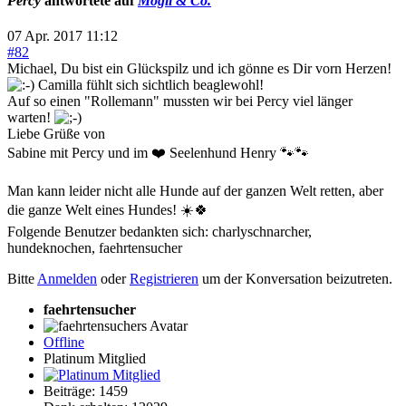
Percy
antwortete auf
Mogli & Co.
07 Apr. 2017 11:12
#82
Michael, Du bist ein Glückspilz und ich gönne es Dir vorn Herzen!
Camilla fühlt sich sichtlich beaglewohl!
Auf so einen "Rollemann" mussten wir bei Percy viel länger
warten!
Liebe Grüße von
Sabine mit Percy und im ❤️ Seelenhund Henry 🐾🐾
Man kann leider nicht alle Hunde auf der ganzen Welt retten, aber
die ganze Welt eines Hundes! ☀️🍀
Folgende Benutzer bedankten sich:
charlyschnarcher
,
hundeknochen
,
faehrtensucher
Bitte
Anmelden
oder
Registrieren
um der Konversation beizutreten.
faehrtensucher
Offline
Platinum Mitglied
Beiträge: 1459