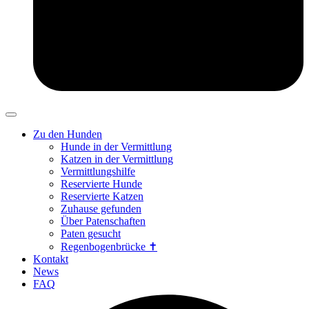
Zu den Hunden
Hunde in der Vermittlung
Katzen in der Vermittlung
Vermittlungshilfe
Reservierte Hunde
Reservierte Katzen
Zuhause gefunden
Über Patenschaften
Paten gesucht
Regenbogenbrücke ✝
Kontakt
News
FAQ