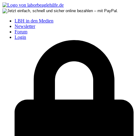
LBH in den Medien
Newsletter
Forum
Login