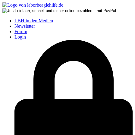
LBH in den Medien
Newsletter
Forum
Login