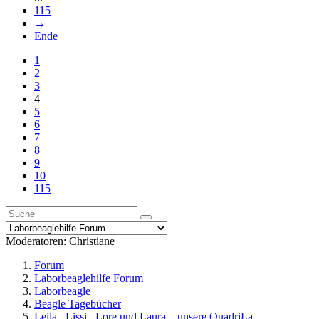
115
→
Ende
1
2
3
4
5
6
7
8
9
10
115
Moderatoren:
Christiane
Forum
Laborbeaglehilfe Forum
Laborbeagle
Beagle Tagebücher
Leila , Lissi , Lore und Laura....unsere QuadriLa