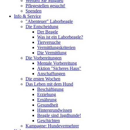
Werden Sie Mitglied
Pflegestellen gesucht!
Spenden
Info & Service
"Abenteuer" Laborbeagle
Die Entscheidung
Der Beagle
Was ist ein Laborbeagle?
Tierversuche
Vermittlungskriterien
Die Vermittlung
Die Vorbereitungen
Mentale Vorbereitung
Aktion "Sicheres Haus"
Anschaffungen
Die ersten Wochen
Das Leben mit dem Hund
Beschäftigung
Erziehung
Ernährung
Gesundheit
Hintergrundwissen
Beagle sind Jagdhunde!
Geschichten
Kampagne: Hundevermehrer