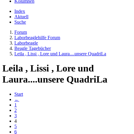
Kolumnen
Index
Aktuell
Suche
Forum
Laborbeaglehilfe Forum
Laborbeagle
Beagle Tagebücher
Leila , Lissi , Lore und Laura....unsere QuadriLa
Leila , Lissi , Lore und
Laura....unsere QuadriLa
Start
←
1
2
3
4
5
6