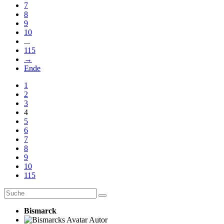
7
8
9
10
...
115
→
Ende
1
2
3
4
5
6
7
8
9
10
115
Bismarck
Autor