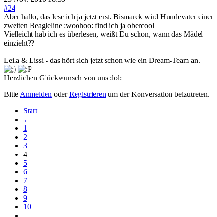
#24
Aber hallo, das lese ich ja jetzt erst: Bismarck wird Hundevater einer
zweiten Beagleline :woohoo: find ich ja obercool.
Vielleicht hab ich es überlesen, weißt Du schon, wann das Mädel
einzieht??
Leila & Lissi - das hört sich jetzt schon wie ein Dream-Team an.
Herzlichen Glückwunsch von uns :lol:
Bitte
Anmelden
oder
Registrieren
um der Konversation beizutreten.
Start
←
1
2
3
4
5
6
7
8
9
10
...