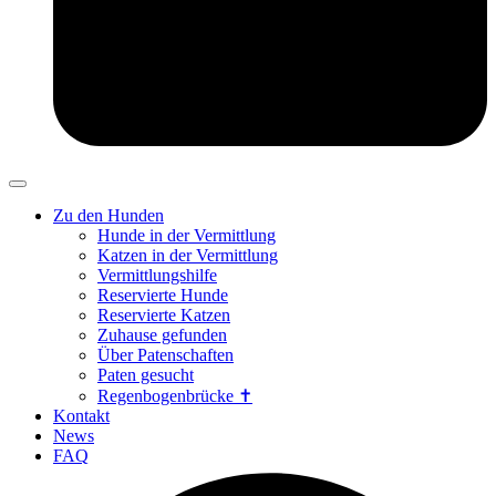
Zu den Hunden
Hunde in der Vermittlung
Katzen in der Vermittlung
Vermittlungshilfe
Reservierte Hunde
Reservierte Katzen
Zuhause gefunden
Über Patenschaften
Paten gesucht
Regenbogenbrücke ✝
Kontakt
News
FAQ