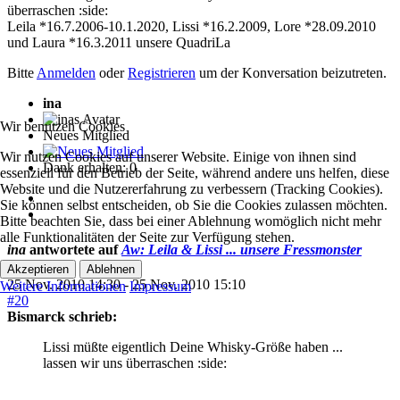
überraschen :side:
Leila *16.7.2006-10.1.2020, Lissi *16.2.2009, Lore *28.09.2010
und Laura *16.3.2011 unsere QuadriLa
Bitte
Anmelden
oder
Registrieren
um der Konversation beizutreten.
ina
Wir benutzen Cookies
Neues Mitglied
Wir nutzen Cookies auf unserer Website. Einige von ihnen sind
Dank erhalten: 0
essenziell für den Betrieb der Seite, während andere uns helfen, diese
Website und die Nutzererfahrung zu verbessern (Tracking Cookies).
Sie können selbst entscheiden, ob Sie die Cookies zulassen möchten.
Bitte beachten Sie, dass bei einer Ablehnung womöglich nicht mehr
alle Funktionalitäten der Seite zur Verfügung stehen.
ina
antwortete auf
Aw: Leila & Lissi ... unsere Fressmonster
Akzeptieren
Ablehnen
25 Nov. 2010 14:30
-
25 Nov. 2010 15:10
Weitere Informationen
Impressum
#20
Bismarck schrieb:
Lissi müßte eigentlich Deine Whisky-Größe haben ...
lassen wir uns überraschen :side: