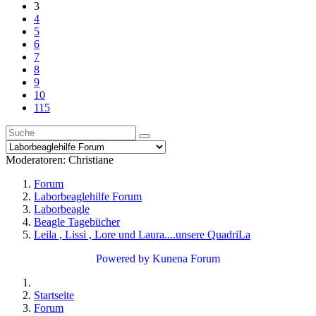
3
4
5
6
7
8
9
10
115
Moderatoren:
Christiane
Forum
Laborbeaglehilfe Forum
Laborbeagle
Beagle Tagebücher
Leila , Lissi , Lore und Laura....unsere QuadriLa
Powered by
Kunena Forum
Startseite
Forum