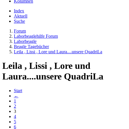
Kolumnen
Index
Aktuell
Suche
Forum
Laborbeaglehilfe Forum
Laborbeagle
Beagle Tagebücher
Leila , Lissi , Lore und Laura....unsere QuadriLa
Leila , Lissi , Lore und
Laura....unsere QuadriLa
Start
←
1
2
3
4
5
6