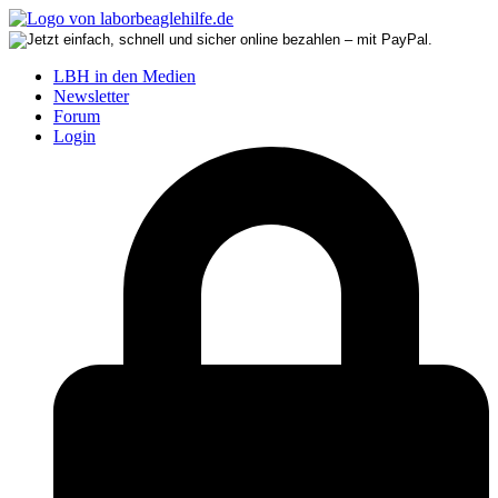
LBH in den Medien
Newsletter
Forum
Login