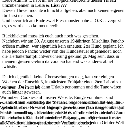
Liebe Admins ... habt ihr die Möglichkeit/Rechte diesen Thread
umzubenennen in
Leila & Lissi
???
Diesen Thread möchte ich nicht aufgeben, aber auch keinen eigenen
für Lissi machen.
Und bevor ich am Ende zwei Fressmonster habe ... O.K. - vergeßt
es, es wird eh so kommen :evil:
Rückblickend muss ich euch auch noch was gestehen.
Nachdem wir am 30. August unseren 19-jährigen Mischling Pancho
erlösen mußten, war eigentlich kein erneuter, 2ter Hund geplant. Ich
habe jedoch Pancho weder von der Hundesteuer abgemeldet, noch
die Tierhalterhaftpflichtversicherung gekündigt. Mag sein, dass in
meinem greisen Gehirn da vorausschauend was anderes ablief
:whistle:
Da ich eigentlich keine Überraschungen mag, kam vor einigen
Wochen der Entschluß, im nächsten Frühjahr einen 2ten Labori zu
nehmen. Da hätte ich dann Urlaub genommen und die Tage wären
Wir benutzen Cookies
auch länger gewesen.
Wir nutzen Cookies auf unserer Website. Einige von ihnen sind
Dann kamen kurzfristig die "neuen Freigaben", schon hat es klick
essenziell für den Betrieb der Seite, während andere uns helfen, diese
gemacht, aber ich war 2 Tage am grübeln, wie man das geordnet auf
Website und die Nutzererfahrung zu verbessern (Tracking Cookies).
die Schiene bringt. Mein Job erlaubt es mir, flexibel zu bleiben. Zum
Sie können selbst entscheiden, ob Sie die Cookies zulassen möchten.
einen habe ich einen Homeoffice-Zugang, zum anderen auch eine
Bitte beachten Sie, dass bei einer Ablehnung womöglich nicht mehr
UMTS-Karte im Laptop, die mir ermöglicht von jedem Ort der Welt
alle Funktionalitäten der Seite zur Verfügung stehen.