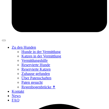
Zu den Hunden
Hunde in der Vermittlung
Katzen in der Vermittlung
Vermittlungshilfe
Reservierte Hunde
Reservierte Katzen
Zuhause gefunden
Über Patenschaften
Paten gesucht
Regenbogenbrücke ✝
Kontakt
News
FAQ