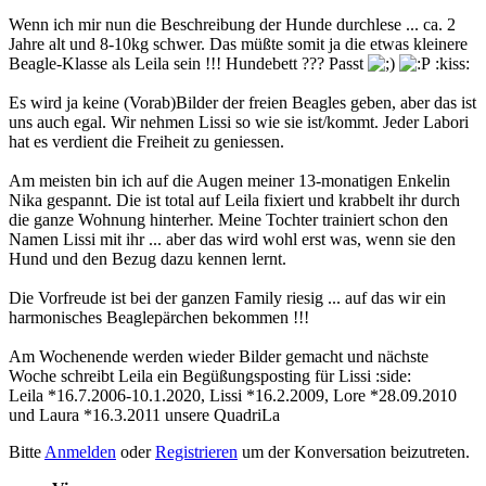
Wenn ich mir nun die Beschreibung der Hunde durchlese ... ca. 2
Jahre alt und 8-10kg schwer. Das müßte somit ja die etwas kleinere
Beagle-Klasse als Leila sein !!! Hundebett ??? Passt
:kiss:
Es wird ja keine (Vorab)Bilder der freien Beagles geben, aber das ist
uns auch egal. Wir nehmen Lissi so wie sie ist/kommt. Jeder Labori
hat es verdient die Freiheit zu geniessen.
Am meisten bin ich auf die Augen meiner 13-monatigen Enkelin
Nika gespannt. Die ist total auf Leila fixiert und krabbelt ihr durch
die ganze Wohnung hinterher. Meine Tochter trainiert schon den
Namen Lissi mit ihr ... aber das wird wohl erst was, wenn sie den
Hund und den Bezug dazu kennen lernt.
Die Vorfreude ist bei der ganzen Family riesig ... auf das wir ein
harmonisches Beaglepärchen bekommen !!!
Am Wochenende werden wieder Bilder gemacht und nächste
Woche schreibt Leila ein Begüßungsposting für Lissi :side:
Leila *16.7.2006-10.1.2020, Lissi *16.2.2009, Lore *28.09.2010
und Laura *16.3.2011 unsere QuadriLa
Bitte
Anmelden
oder
Registrieren
um der Konversation beizutreten.