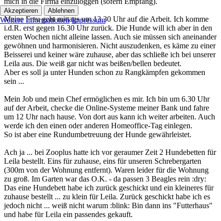
mich in die Firma einzuloggen (sofern Empfang).
Akzeptieren
Ablehnen
Meine Frau geht mittags um 13.30 Uhr auf die Arbeit. Ich komme
Weitere Informationen
Impressum
i.d.R. erst gegen 16.30 Uhr zurück. Die Hunde will ich aber in den
ersten Wochen nicht alleine lassen. Auch sie müssen sich aneinander
gewöhnen und harmonisieren. Nicht auszudenken, es käme zu einer
Beisserei und keiner wäre zuhause, aber das schließe ich bei unserer
Leila aus. Die weiß gar nicht was beißen/bellen bedeutet.
Aber es soll ja unter Hunden schon zu Rangkämpfen gekommen
sein ...
Mein Job und mein Chef ermöglichen es mir. Ich bin um 6.30 Uhr
auf der Arbeit, checke die Online-Systeme meiner Bank und fahre
um 12 Uhr nach hause. Von dort aus kann ich weiter arbeiten. Auch
werde ich den einen oder anderen Homeoffice-Tag einlegen.
So ist aber eine Rundumbetreuung der Hunde gewährleistet.
Ach ja ... bei Zooplus hatte ich vor geraumer Zeit 2 Hundebetten für
Leila bestellt. Eins für zuhause, eins für unseren Schrebergarten
(300m von der Wohnung entfernt). Waren leider für die Wohnung
zu groß. Im Garten war das O.K. - da passen 3 Beagles rein :dry:
Das eine Hundebett habe ich zurück geschickt und ein kleineres für
zuhause bestellt ... zu klein für Leila. Zurück geschickt habe ich es
jedoch nicht ... weiß nicht warum :blink: Bin dann ins "Futterhaus"
und habe für Leila ein passendes gekauft.