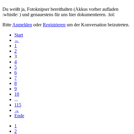
Du weißt ja, Fotoknipser bereithalten (Akkus vorher aufladen
:whistle: ) und genauestens für uns hier dokumentieren. :lol:
Bitte
Anmelden
oder
Registrieren
um der Konversation beizutreten.
Start
←
1
2
3
4
5
6
7
8
9
10
...
115
→
Ende
1
2