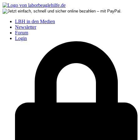
LBH in den Medien
Newsletter
Forum
Login