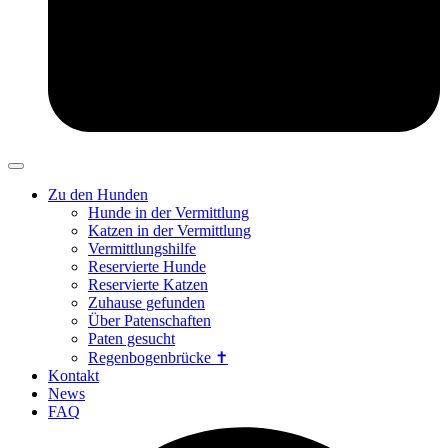
Zu den Hunden
Hunde in der Vermittlung
Katzen in der Vermittlung
Vermittlungshilfe
Reservierte Hunde
Reservierte Katzen
Zuhause gefunden
Über Patenschaften
Paten gesucht
Regenbogenbrücke ✝
Kontakt
News
FAQ