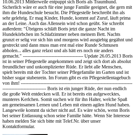
10.06.2013 Mittlerweile entpuppt sich Boris als Traumhund.
Sicherlich wäre er auch für eine junge Familie geeignet, die gern mit
ihm die Hundeschule besucht. Die Pflegestelle beschreibt ihn als
sehr gelehrig. Er mag Kinder, Hunde, kommt auf Zuruf, läuft prima
an der Leine. Auch das Allensein wird schon geübt. Sie schreibt
außerdem: "Übrigens schläft Boris jetzt die ganze Nacht im
Hundekörbchen im Schlafzimmer neben meinem Bett. Nachts
grunzt er selig vor sich hin und morgens wird ausgiebig gegähnt und
gestreckt und dann muss man erst mal eine Runde Schmusen
abholen... alles ganz relaxt und als hätt ers noch nie anders
gemacht." ---------------------------------------- Update 26.05.2013 Boris
ist in seiner Pflegestelle angekommen und zeigt sich dort als absolut
freundlicher und unkomplizierter Rüde. Er liebt alle Menschen,
spielt bereits mit der Tochter seiner Pflegefamilie im Garten und ist
bisher sogar stubenrein. Im Forum gibt es ein Pflegestellentagebuch
von ihm! --------------------------------------------------------------------------
----------------------------- Boris ist ein junger Rüde, der nun endlich
die große Welt entdecken will. Er ist bereits ein aufgewecktes,
munteres Kerlchen. Somit suchen wir für ihn Halter, welche Spaß
am gemeinsamen Lernen und Leben mit einem agilen Hund haben.
Langeweile kommt da sicher nicht auf. Es wäre schön, wenn Boris
bei seiner Entlassung schon seine Familie hätte. Wenn Sie Interesse
haben melden Sie sich bitte mit Telef.Nr. über unser
Kontaktformular.