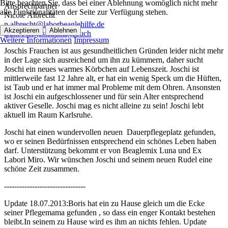
Bitte beachten Sie, dass bei einer Ablehnung womöglich nicht mehr
Ansprechpartner
alle Funktionalitäten der Seite zur Verfügung stehen.
Nicole Albrecht
n.albrecht@laborbeaglehilfe.de
Akzeptieren
Ablehnen
Zum Pflegestellentagebuch
Weitere Informationen
Impressum
Joschis Frauchen ist aus gesundheitlichen Gründen leider nicht mehr
in der Lage sich ausreichend um ihn zu kümmern, daher sucht
Joschi ein neues warmes Körbchen auf Lebenszeit. Joschi ist
mittlerweile fast 12 Jahre alt, er hat ein wenig Speck um die Hüften,
ist Taub und er hat immer mal Probleme mit dem Ohren. Ansonsten
ist Joschi ein aufgeschlossener und für sein Alter entsprechend
aktiver Geselle. Joschi mag es nicht alleine zu sein! Joschi lebt
aktuell im Raum Karlsruhe.
Joschi hat einen wundervollen neuen Dauerpflegeplatz gefunden,
wo er seinen Bedürfnissen entsprechend ein schönes Leben haben
darf. Unterstützung bekommt er von Beaglemix Luna und Ex
Labori Miro. Wir wünschen Joschi und seinem neuen Rudel eine
schöne Zeit zusammen.
--------------------------------
Update 18.07.2013:Boris hat ein zu Hause gleich um die Ecke
seiner Pflegemama gefunden , so dass ein enger Kontakt bestehen
bleibt.In seinem zu Hause wird es ihm an nichts fehlen. Update