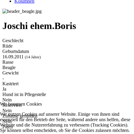
Kolumnen
Joschi ehem.Boris
Geschlecht
Rüde
Geburtsdatum
16.09.2011
(14 Jahre)
Rasse
Beagle
Gewicht
-
Kastriert
Ja
Hund ist in Pflegestelle
Nein
Wir benutzen Cookies
Reserviert
Nein
Wir nutzen Cookies auf unserer Website. Einige von ihnen sind
Zuhause gefunden
essenziell für den Betrieb der Seite, während andere uns helfen, diese
Nein
Website und die Nutzererfahrung zu verbessern (Tracking Cookies).
Paten
Sie können selbst entscheiden, ob Sie die Cookies zulassen möchten.
-