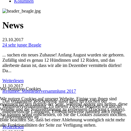
Kolumnen
News
23.10.2017
24 sehr junge Beagle
... suchen ein neues Zuhause! Anfang August wurden sie geboren.
Zufällig sind es genau 12 Hündinnen und 12 Rüden, und das
allerbeste daran ist, dass wir alle im Dezember vermitteln dürfen!
Da...
Weiterlesen
11.10.2017
Wir benutzen Cookies
Resümee: Mitgliederversammlung 2017
Wir nutzen Cookies auf unserer Website. Einige von ihnen sind
Das vergangene Wochenende stand ganz im Zeichen der
essenziell für den Betrieb der Seite, während andere uns helfen, diese
Mitgliederversammlung. Zu diesem Zwecke begaben wir uns ins
Website und die Nutzererfahrung zu verbessern (Tracking Cookies).
mittelhessische Langgöns. Erfreulicherweise nahmen auch einige
Sie können selbst entscheiden, ob Sie die Cookies zulassen möchten.
Fördermitglieder an ...
Bitte beachten Sie, dass bei einer Ablehnung womöglich nicht mehr
alle Funktionalitäten der Seite zur Verfügung stehen.
Weiterlesen