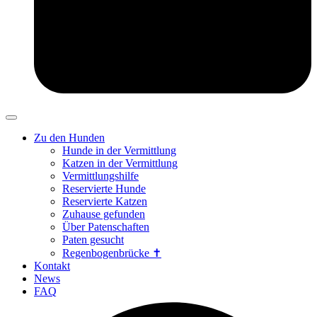
Zu den Hunden
Hunde in der Vermittlung
Katzen in der Vermittlung
Vermittlungshilfe
Reservierte Hunde
Reservierte Katzen
Zuhause gefunden
Über Patenschaften
Paten gesucht
Regenbogenbrücke ✝
Kontakt
News
FAQ