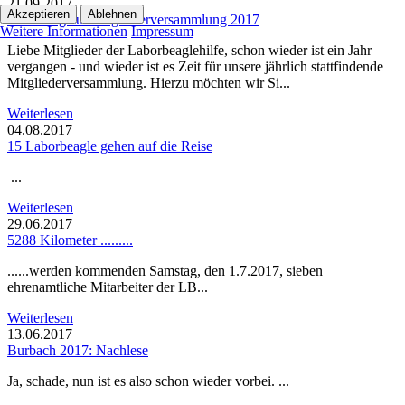
21.09.2017
Akzeptieren
Ablehnen
Einladung zur Mitgliederversammlung 2017
Weitere Informationen
Impressum
Liebe Mitglieder der Laborbeaglehilfe, schon wieder ist ein Jahr
vergangen - und wieder ist es Zeit für unsere jährlich stattfindende
Mitgliederversammlung. Hierzu möchten wir Si...
Weiterlesen
04.08.2017
15 Laborbeagle gehen auf die Reise
...
Weiterlesen
29.06.2017
5288 Kilometer .........
......werden kommenden Samstag, den 1.7.2017, sieben
ehrenamtliche Mitarbeiter der LB...
Weiterlesen
13.06.2017
Burbach 2017: Nachlese
Ja, schade, nun ist es also schon wieder vorbei. ...