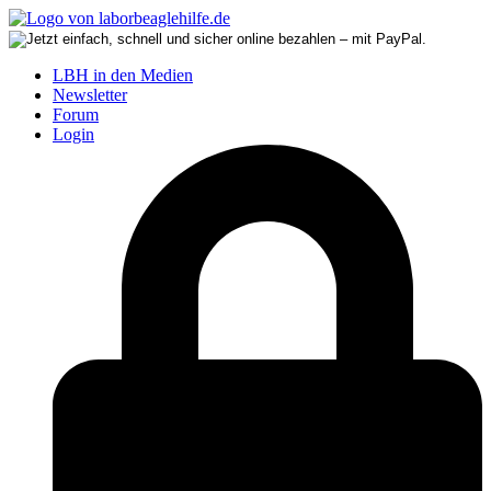
LBH in den Medien
Newsletter
Forum
Login