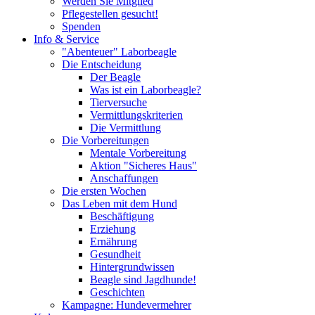
Werden Sie Mitglied
Pflegestellen gesucht!
Spenden
Info & Service
"Abenteuer" Laborbeagle
Die Entscheidung
Der Beagle
Was ist ein Laborbeagle?
Tierversuche
Vermittlungskriterien
Die Vermittlung
Die Vorbereitungen
Mentale Vorbereitung
Aktion "Sicheres Haus"
Anschaffungen
Die ersten Wochen
Das Leben mit dem Hund
Beschäftigung
Erziehung
Ernährung
Gesundheit
Hintergrundwissen
Beagle sind Jagdhunde!
Geschichten
Kampagne: Hundevermehrer