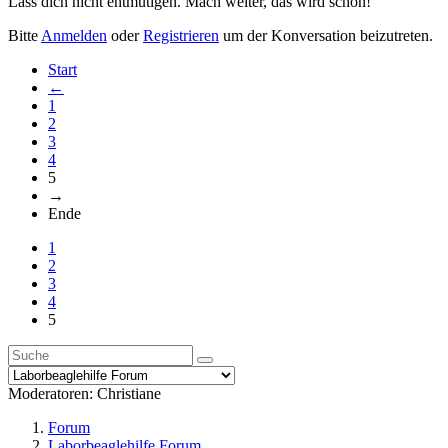
Lass dich nicht entmutigen. Mach weiter, das wird schon!
Bitte
Anmelden
oder
Registrieren
um der Konversation beizutreten.
Start
←
1
2
3
4
5
→
Ende
1
2
3
4
5
Moderatoren:
Christiane
Forum
Laborbeaglehilfe Forum