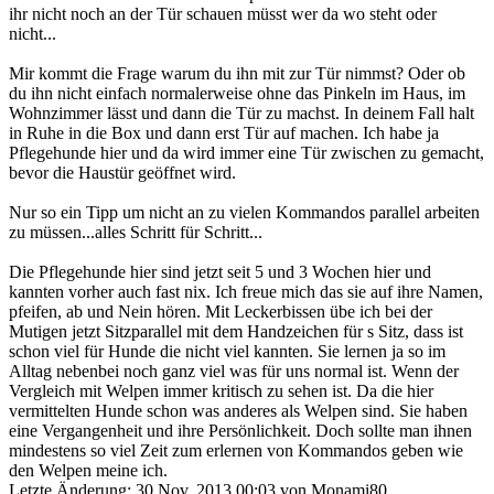
ihr nicht noch an der Tür schauen müsst wer da wo steht oder
nicht...
Mir kommt die Frage warum du ihn mit zur Tür nimmst? Oder ob
du ihn nicht einfach normalerweise ohne das Pinkeln im Haus, im
Wohnzimmer lässt und dann die Tür zu machst. In deinem Fall halt
in Ruhe in die Box und dann erst Tür auf machen. Ich habe ja
Pflegehunde hier und da wird immer eine Tür zwischen zu gemacht,
bevor die Haustür geöffnet wird.
Nur so ein Tipp um nicht an zu vielen Kommandos parallel arbeiten
zu müssen...alles Schritt für Schritt...
Die Pflegehunde hier sind jetzt seit 5 und 3 Wochen hier und
kannten vorher auch fast nix. Ich freue mich das sie auf ihre Namen,
pfeifen, ab und Nein hören. Mit Leckerbissen übe ich bei der
Mutigen jetzt Sitzparallel mit dem Handzeichen für s Sitz, dass ist
schon viel für Hunde die nicht viel kannten. Sie lernen ja so im
Alltag nebenbei noch ganz viel was für uns normal ist. Wenn der
Vergleich mit Welpen immer kritisch zu sehen ist. Da die hier
vermittelten Hunde schon was anderes als Welpen sind. Sie haben
eine Vergangenheit und ihre Persönlichkeit. Doch sollte man ihnen
mindestens so viel Zeit zum erlernen von Kommandos geben wie
den Welpen meine ich.
Letzte Änderung: 30 Nov. 2013 00:03 von
Monami80
.