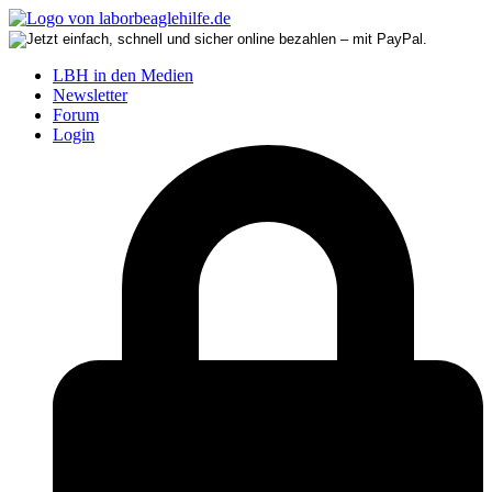
LBH in den Medien
Newsletter
Forum
Login