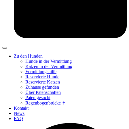
Zu den Hunden
Hunde in der Vermittlung
Katzen in der Vermittlung
Vermittlungshilfe
Reservierte Hunde
Reservierte Katzen
Zuhause gefunden
Über Patenschaften
Paten gesucht
Regenbogenbrücke ✝
Kontakt
News
FAQ