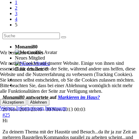
1
2
3
4
5
Monami80
Wir benutzen Cookies
Neues Mitglied
Wir nutzen Cookies auf unserer Website. Einige von ihnen sind
essenziell für den Betrieb der Seite, während andere uns helfen, diese
Dank erhalten: 0
Website und die Nutzererfahrung zu verbessern (Tracking Cookies).
Sie können selbst entscheiden, ob Sie die Cookies zulassen möchten.
Bitte beachten Sie, dass bei einer Ablehnung womöglich nicht mehr
alle Funktionalitäten der Seite zur Verfügung stehen.
Monami80
antwortete auf
Markieren im Haus?
Akzeptieren
Ablehnen
Weitere Informationen
Impressum
29 Nov. 2013 23:46
-
30 Nov. 2013 00:03
#25
Hi
Zu deinem Thema mit der Haustür und Besuch...da ihr ja zur Zeit an
mehreren Baustellen/Kommandos parallel zu arbeiten scheint...und