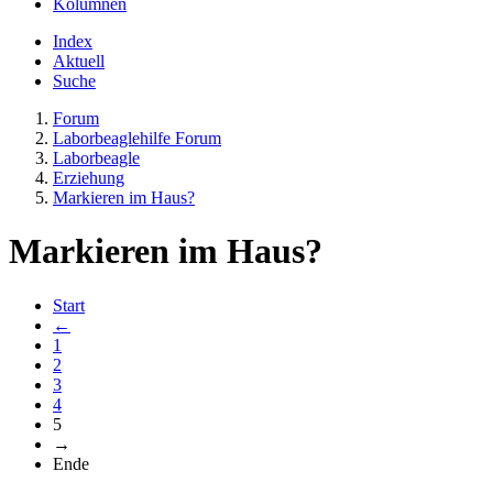
Kolumnen
Index
Aktuell
Suche
Forum
Laborbeaglehilfe Forum
Laborbeagle
Erziehung
Markieren im Haus?
Markieren im Haus?
Start
←
1
2
3
4
5
→
Ende