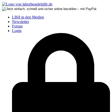
LBH in den Medien
Newsletter
Forum
Login