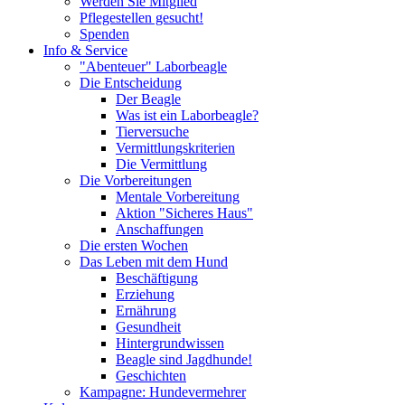
Werden Sie Mitglied
Pflegestellen gesucht!
Spenden
Info & Service
"Abenteuer" Laborbeagle
Die Entscheidung
Der Beagle
Was ist ein Laborbeagle?
Tierversuche
Vermittlungskriterien
Die Vermittlung
Die Vorbereitungen
Mentale Vorbereitung
Aktion "Sicheres Haus"
Anschaffungen
Die ersten Wochen
Das Leben mit dem Hund
Beschäftigung
Erziehung
Ernährung
Gesundheit
Hintergrundwissen
Beagle sind Jagdhunde!
Geschichten
Kampagne: Hundevermehrer