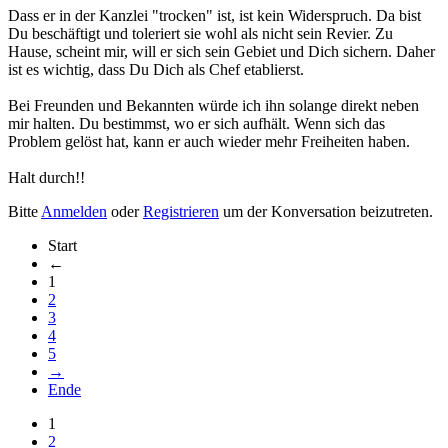
Dass er in der Kanzlei "trocken" ist, ist kein Widerspruch. Da bist
Du beschäftigt und toleriert sie wohl als nicht sein Revier. Zu
Hause, scheint mir, will er sich sein Gebiet und Dich sichern. Daher
ist es wichtig, dass Du Dich als Chef etablierst.
Bei Freunden und Bekannten würde ich ihn solange direkt neben
mir halten. Du bestimmst, wo er sich aufhält. Wenn sich das
Problem gelöst hat, kann er auch wieder mehr Freiheiten haben.
Halt durch!!
Bitte
Anmelden
oder
Registrieren
um der Konversation beizutreten.
Start
←
1
2
3
4
5
→
Ende
1
2