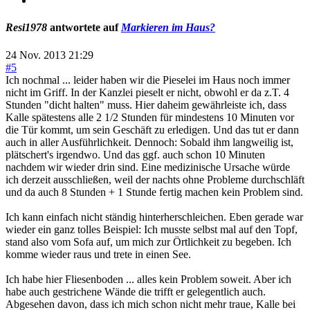
Resi1978
antwortete auf
Markieren im Haus?
24 Nov. 2013 21:29
#5
Ich nochmal ... leider haben wir die Pieselei im Haus noch immer
nicht im Griff. In der Kanzlei pieselt er nicht, obwohl er da z.T. 4
Stunden "dicht halten" muss. Hier daheim gewährleiste ich, dass
Kalle spätestens alle 2 1/2 Stunden für mindestens 10 Minuten vor
die Tür kommt, um sein Geschäft zu erledigen. Und das tut er dann
auch in aller Ausführlichkeit. Dennoch: Sobald ihm langweilig ist,
plätschert's irgendwo. Und das ggf. auch schon 10 Minuten
nachdem wir wieder drin sind. Eine medizinische Ursache würde
ich derzeit ausschließen, weil der nachts ohne Probleme durchschläft
und da auch 8 Stunden + 1 Stunde fertig machen kein Problem sind.
Ich kann einfach nicht ständig hinterherschleichen. Eben gerade war
wieder ein ganz tolles Beispiel: Ich musste selbst mal auf den Topf,
stand also vom Sofa auf, um mich zur Örtlichkeit zu begeben. Ich
komme wieder raus und trete in einen See.
Ich habe hier Fliesenboden ... alles kein Problem soweit. Aber ich
habe auch gestrichene Wände die trifft er gelegentlich auch.
Abgesehen davon, dass ich mich schon nicht mehr traue, Kalle bei