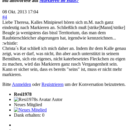
ina
antwortete auf
Markieren im Haus?
08 Okt. 2013 17:04
#4
Liebe Theresa, Kalles Minipiesel hören sich m.M. nach ganz
eindeutig nach Markieren an. Schließlich muß [strike]Mann[/strike]
Beagle ja wenigstens das bissl Territorium, das man dem
Raubtierschleicher abgerungen hat, irgendwie kennzeichnen...
:whistle:
Christa´s Rat schließ ich mich daher an. Indem ihr dem Kalle genau
zeigt, was er darf, was nicht, ihn aber auch unterstützt in seinem
Bemühen, sich ein eigenes, nicht katerbesetztes Fleckchen zu eigen
zu machen, wird das Markieren ganz rasch Vergangenheit sein.
Kann er sicher sein, dass es bereits "seins" ist, muss er nicht mehr
markieren.
Bitte
Anmelden
oder
Registrieren
um der Konversation beizutreten.
Resi1978
Autor
Neues Mitglied
Dank erhalten: 0