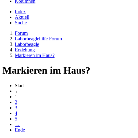
Kolumnen
Index
Aktuell
Suche
Forum
Laborbeaglehilfe Forum
Laborbeagle
Erziehung
Markieren im Haus?
Markieren im Haus?
Start
←
1
2
3
4
5
→
Ende