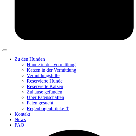
Zu den Hunden
Hunde in der Vermittlung
Katzen in der Vermittlung
Vermittlungshilfe
Reservierte Hunde
Reservierte Katzen
Zuhause gefunden
Über Patenschaften
Paten gesucht
Regenbogenbrücke ✝
Kontakt
News
FAQ