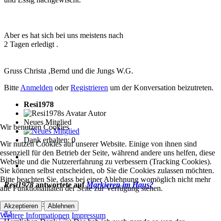
Aber es hat sich bei uns meistens nach
2 Tagen erledigt .
Gruss Christa ,Bernd und die Jungs W.G.
Bitte
Anmelden
oder
Registrieren
um der Konversation beizutreten.
Resi1978
Autor
Neues Mitglied
Wir benutzen Cookies
Dank erhalten: 0
Wir nutzen Cookies auf unserer Website. Einige von ihnen sind
essenziell für den Betrieb der Seite, während andere uns helfen, diese
Website und die Nutzererfahrung zu verbessern (Tracking Cookies).
Sie können selbst entscheiden, ob Sie die Cookies zulassen möchten.
Bitte beachten Sie, dass bei einer Ablehnung womöglich nicht mehr
Resi1978
antwortete auf
Markieren im Haus?
alle Funktionalitäten der Seite zur Verfügung stehen.
07 Okt. 2013 17:02
Akzeptieren
Ablehnen
#3
Weitere Informationen
Impressum