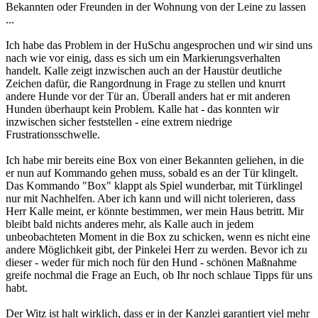
Bekannten oder Freunden in der Wohnung von der Leine zu lassen
...
Ich habe das Problem in der HuSchu angesprochen und wir sind uns
nach wie vor einig, dass es sich um ein Markierungsverhalten
handelt. Kalle zeigt inzwischen auch an der Haustür deutliche
Zeichen dafür, die Rangordnung in Frage zu stellen und knurrt
andere Hunde vor der Tür an. Überall anders hat er mit anderen
Hunden überhaupt kein Problem. Kalle hat - das konnten wir
inzwischen sicher feststellen - eine extrem niedrige
Frustrationsschwelle.
Ich habe mir bereits eine Box von einer Bekannten geliehen, in die
er nun auf Kommando gehen muss, sobald es an der Tür klingelt.
Das Kommando "Box" klappt als Spiel wunderbar, mit Türklingel
nur mit Nachhelfen. Aber ich kann und will nicht tolerieren, dass
Herr Kalle meint, er könnte bestimmen, wer mein Haus betritt. Mir
bleibt bald nichts anderes mehr, als Kalle auch in jedem
unbeobachteten Moment in die Box zu schicken, wenn es nicht eine
andere Möglichkeit gibt, der Pinkelei Herr zu werden. Bevor ich zu
dieser - weder für mich noch für den Hund - schönen Maßnahme
greife nochmal die Frage an Euch, ob Ihr noch schlaue Tipps für uns
habt.
Der Witz ist halt wirklich, dass er in der Kanzlei garantiert viel mehr