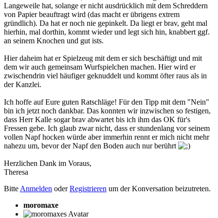
Langeweile hat, solange er nicht ausdrücklich mit dem Schreddern
von Papier beauftragt wird (das macht er übrigens extrem
gründlich). Da hat er noch nie gepinkelt. Da liegt er brav, geht mal
hierhin, mal dorthin, kommt wieder und legt sich hin, knabbert ggf.
an seinem Knochen und gut ists.
Hier daheim hat er Spielzeug mit dem er sich beschäftigt und mit
dem wir auch gemeinsam Wurfspielchen machen. Hier wird er
zwischendrin viel häufiger geknuddelt und kommt öfter raus als in
der Kanzlei.
Ich hoffe auf Eure guten Ratschläge! Für den Tipp mit dem "Nein"
bin ich jetzt noch dankbar. Das konnten wir inzwischen so festigen,
dass Herr Kalle sogar brav abwartet bis ich ihm das OK für's
Fressen gebe. Ich glaub zwar nicht, dass er stundenlang vor seinem
vollen Napf hocken würde aber immerhin rennt er mich nicht mehr
nahezu um, bevor der Napf den Boden auch nur berührt
Herzlichen Dank im Voraus,
Theresa
Bitte
Anmelden
oder
Registrieren
um der Konversation beizutreten.
moromaxe