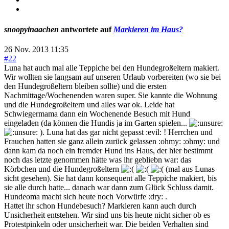
snoopyinaachen
antwortete auf
Markieren im Haus?
26 Nov. 2013 11:35
#22
Luna hat auch mal alle Teppiche bei den Hundegroßeltern makiert.
Wir wollten sie langsam auf unseren Urlaub vorbereiten (wo sie bei
den Hundegroßeltern bleiben sollte) und die ersten
Nachmittage/Wochenenden waren super. Sie kannte die Wohnung
und die Hundegroßeltern und alles war ok. Leide hat
Schwiegermama dann ein Wochenende Besuch mit Hund
eingeladen (da können die Hundis ja im Garten spielen...
). Luna hat das gar nicht gepasst :evil: ! Herrchen und
Frauchen hatten sie ganz allein zurück gelassen :ohmy: :ohmy: und
dann kam da noch ein fremder Hund ins Haus, der hier bestimmt
noch das letzte genommen hätte was ihr gebliebn war: das
Körbchen und die Hundegroßeltern
(mal aus Lunas
sicht gesehen). Sie hat dann konsequent alle Teppiche makiert, bis
sie alle durch hatte... danach war dann zum Glück Schluss damit.
Hundeoma macht sich heute noch Vorwürfe :dry: .
Hattet ihr schon Hundebesuch? Markieren kann auch durch
Unsicherheit entstehen. Wir sind uns bis heute nicht sicher ob es
Protestpinkeln oder unsicherheit war. Die beiden Verhalten sind