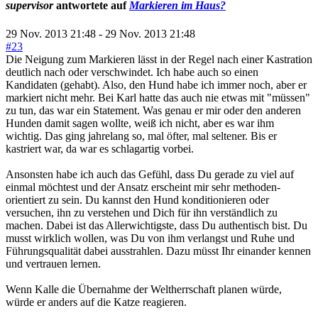
supervisor
antwortete auf
Markieren im Haus?
29 Nov. 2013 21:48
-
29 Nov. 2013 21:48
#23
Die Neigung zum Markieren lässt in der Regel nach einer Kastration
deutlich nach oder verschwindet. Ich habe auch so einen
Kandidaten (gehabt). Also, den Hund habe ich immer noch, aber er
markiert nicht mehr. Bei Karl hatte das auch nie etwas mit "müssen"
zu tun, das war ein Statement. Was genau er mir oder den anderen
Hunden damit sagen wollte, weiß ich nicht, aber es war ihm
wichtig. Das ging jahrelang so, mal öfter, mal seltener. Bis er
kastriert war, da war es schlagartig vorbei.
Ansonsten habe ich auch das Gefühl, dass Du gerade zu viel auf
einmal möchtest und der Ansatz erscheint mir sehr methoden-
orientiert zu sein. Du kannst den Hund konditionieren oder
versuchen, ihn zu verstehen und Dich für ihn verständlich zu
machen. Dabei ist das Allerwichtigste, dass Du authentisch bist. Du
musst wirklich wollen, was Du von ihm verlangst und Ruhe und
Führungsqualität dabei ausstrahlen. Dazu müsst Ihr einander kennen
und vertrauen lernen.
Wenn Kalle die Übernahme der Weltherrschaft planen würde,
würde er anders auf die Katze reagieren.