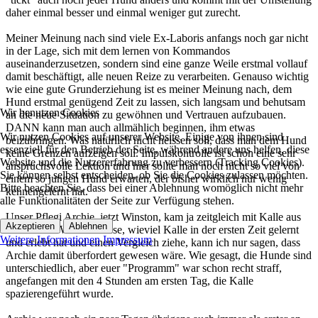
daher einmal besser und einmal weniger gut zurecht.
Meiner Meinung nach sind viele Ex-Laboris anfangs noch gar nicht
in der Lage, sich mit dem lernen von Kommandos
auseinanderzusetzen, sondern sind eine ganze Weile erstmal vollauf
damit beschäftigt, alle neuen Reize zu verarbeiten. Genauso wichtig
wie eine gute Grunderziehung ist es meiner Meinung nach, dem
Hund erstmal genügend Zeit zu lassen, sich langsam und behutsam
Wir benutzen Cookies
an die neue Situation zu gewöhnen und Vertrauen aufzubauen.
DANN kann man auch allmählich beginnen, ihm etwas
Wir nutzen Cookies auf unserer Website. Einige von ihnen sind
beizubringen. Was natürlich nicht heissen soll, dass man dem Hund
essenziell für den Betrieb der Seite, während andere uns helfen, diese
keine Grenzen aufzeigen soll. Impulskontrolle ist schon eine sehr
Website und die Nutzererfahrung zu verbessern (Tracking Cookies).
anspruchsvolle Lektion und hier sollte man noch nicht so viel von
Sie können selbst entscheiden, ob Sie die Cookies zulassen möchten.
einem so jungen Hund erwarten, der bisher wirklich nur wenig
Bitte beachten Sie, dass bei einer Ablehnung womöglich nicht mehr
kennengelernt hat.
alle Funktionalitäten der Seite zur Verfügung stehen.
Unser Pflegi Archie, jetzt Winston, kam ja zeitgleich mit Kalle aus
Akzeptieren
Ablehnen
dem Labor. Wenn ich lese, wieviel Kalle in der ersten Zeit gelernt
Weitere Informationen
Impressum
und erlebt hat und einen Vergleich ziehe, kann ich nur sagen, dass
Archie damit überfordert gewesen wäre. Wie gesagt, die Hunde sind
unterschiedlich, aber euer "Programm" war schon recht straff,
angefangen mit den 4 Stunden am ersten Tag, die Kalle
spazierengeführt wurde.