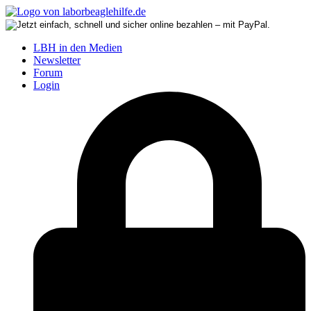
LBH in den Medien
Newsletter
Forum
Login