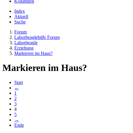
Kolumnen
Index
Aktuell
Suche
Forum
Laborbeaglehilfe Forum
Laborbeagle
Erziehung
Markieren im Haus?
Markieren im Haus?
Start
←
1
2
3
4
5
→
Ende