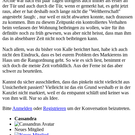
Archie war nach ein paar Tagen übrigens auch immer als erster an
der Tür und auch durch die Tür, wenn er gemerkt hat, es geht jetzt
raus, aber er hat deshalb noch lange nicht die "Weltherrschaft"
angestrebt :laugh: , nur weil er nicht abwarten konnte, nach draussen
zu kommen. Ihm zu diesem Zeitpunkt ein kontrolliertes Verhalten
beim verlassen der Wohnung beibringen zu wollen, wäre für ihn
definitiv noch zu früh gewesen, was aber nicht heisst, dass man ihm
das in absehbarer Zeit nicht noch beibringen kann.
Nach allem, was du bisher von Kalle berichtet hast, habe ich auch
nicht den Eindruck, dass es bei eurem Problem des Markierens im
Haus um die Rangordnung geht. So wie es sich liest, benimmt er
sich doch die meiste Zeit vorbildlich. Aus der Ferne ist das aber
schwer zu beurteilen.
Kannst du sicher ausschließen, dass das pinkeln nicht vielleicht aus
Unsicherheit passiert? Vielleicht ist das ein Grund weshalb er in der
Kanzlei nicht markiert, weil er da entspannt schläft und keiner was
von ihm will. Nur so als Idee.
Bitte
Anmelden
oder
Registrieren
um der Konversation beizutreten.
Cassandra
Neues Mitglied