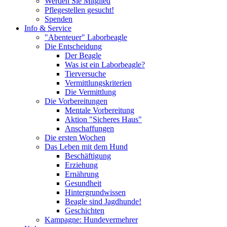
Werden Sie Mitglied
Pflegestellen gesucht!
Spenden
Info & Service
"Abenteuer" Laborbeagle
Die Entscheidung
Der Beagle
Was ist ein Laborbeagle?
Tierversuche
Vermittlungskriterien
Die Vermittlung
Die Vorbereitungen
Mentale Vorbereitung
Aktion "Sicheres Haus"
Anschaffungen
Die ersten Wochen
Das Leben mit dem Hund
Beschäftigung
Erziehung
Ernährung
Gesundheit
Hintergrundwissen
Beagle sind Jagdhunde!
Geschichten
Kampagne: Hundevermehrer