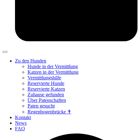
Zu den Hunden
Hunde in der Vermittlung
Katzen in der Vermittlung
Vermittlungshilfe
Reservierte Hunde
Reservierte Katzen
Zuhause gefunden
Über Patenschaften
Paten gesucht
Regenbogenbrücke ✝
Kontakt
News
FAQ