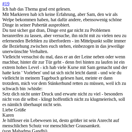
#19
Ich hab das Thema grad erst gelesen.
Mit Markieren hab ich keine Erfahrung, aber Sam, den wir als
Welpe bekommen haben, hat dafür andere, ebensowenig schöne
Dinge in seiner Pubertät ausprobiert.
Du tust sicher gut dran, Dinge erst gar nicht zu Problemen
heranreifen zu lassen, aber versuche, ihn nicht mit zu vielen neu zu
erlernenden Befehlen zu überfordern - im Mittelpunkt sollte immer
die Beziehung zwischen euch stehen, einbezogen in das jeweilige
unerwünschte Verhalten.
Vielleicht versuchst du mal, dass er an der Leine neben oder wenn
machbar, hinter dir zur Tür geht - denn frei hinten zu laufen ist ein
extrem hohes Level - ich hab viele Kurse mit Sam gemacht und der
hatte kein ' Vorleben' und tat sich nicht leicht damit - und wie du
vielleicht in meinem Tagebuch gelesen hast, meinte er dann
trotzdem, mich vor dem Stänkerhund retten zu müssen, weil ich zu
schwach bin :whistle:
Setz dich nicht unter Druck und erwarte nicht zu viel - besonders
nicht von dir selbst - klingt hoffentlich nicht zu klugmeierisch, soll
es nämlich überhaupt nicht sein.
Liebe Grüße
Karen
Je hilfloser ein Lebewesen ist, desto größer ist sein Anrecht auf
menschlichen Schutz vor menschlicher Grausamkeit.
(von Mahadma Gandhi)