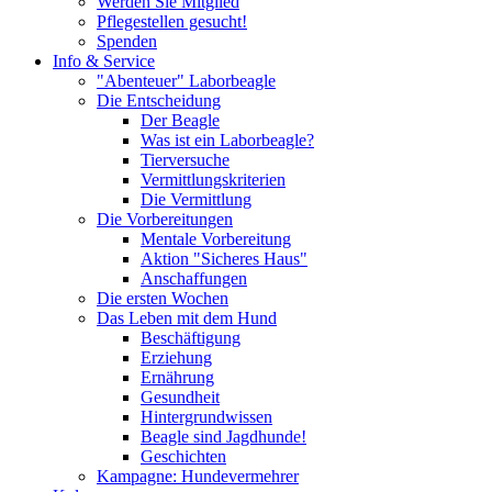
Werden Sie Mitglied
Pflegestellen gesucht!
Spenden
Info & Service
"Abenteuer" Laborbeagle
Die Entscheidung
Der Beagle
Was ist ein Laborbeagle?
Tierversuche
Vermittlungskriterien
Die Vermittlung
Die Vorbereitungen
Mentale Vorbereitung
Aktion "Sicheres Haus"
Anschaffungen
Die ersten Wochen
Das Leben mit dem Hund
Beschäftigung
Erziehung
Ernährung
Gesundheit
Hintergrundwissen
Beagle sind Jagdhunde!
Geschichten
Kampagne: Hundevermehrer