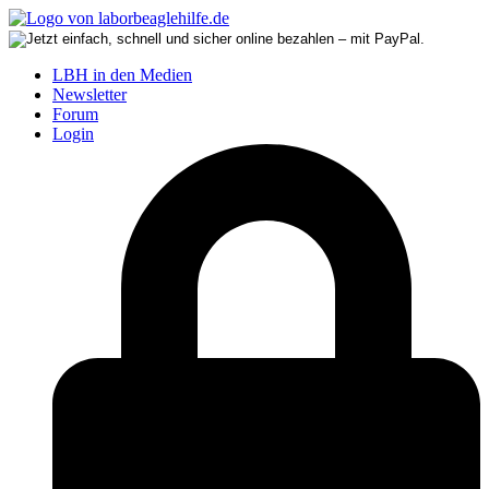
LBH in den Medien
Newsletter
Forum
Login