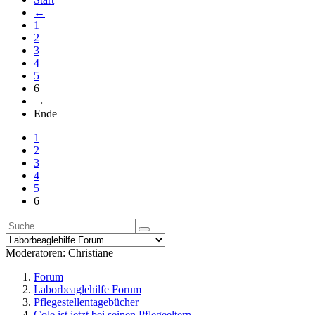
←
1
2
3
4
5
6
→
Ende
1
2
3
4
5
6
Moderatoren:
Christiane
Forum
Laborbeaglehilfe Forum
Pflegestellentagebücher
Cole ist jetzt bei seinen Pflegeeltern