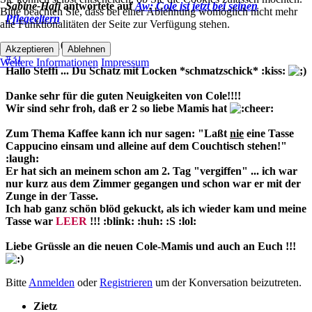
Sabine-Hafi
antwortete auf
Aw: Cole ist jetzt bei seinen
Bitte beachten Sie, dass bei einer Ablehnung womöglich nicht mehr
Pflegeeltern
alle Funktionalitäten der Seite zur Verfügung stehen.
03 Aug. 2010 20:31
Akzeptieren
Ablehnen
#31
Weitere Informationen
Impressum
Hallo Steffi ... Du Schatz mit Locken *schmatzschick* :kiss:
Danke sehr für die guten Neuigkeiten von Cole!!!!
Wir sind sehr froh, daß er 2 so liebe Mamis hat
Zum Thema Kaffee kann ich nur sagen: "Laßt
nie
eine Tasse
Cappucino einsam und alleine auf dem Couchtisch stehen!"
:laugh:
Er hat sich an meinem schon am 2. Tag "vergiffen" ... ich war
nur kurz aus dem Zimmer gegangen und schon war er mit der
Zunge in der Tasse.
Ich hab ganz schön blöd gekuckt, als ich wieder kam und meine
Tasse war
LEER
!!! :blink: :huh: :S :lol:
Liebe Grüssle an die neuen Cole-Mamis und auch an Euch !!!
Bitte
Anmelden
oder
Registrieren
um der Konversation beizutreten.
Zietz