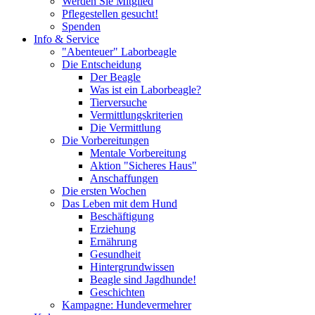
Werden Sie Mitglied
Pflegestellen gesucht!
Spenden
Info & Service
"Abenteuer" Laborbeagle
Die Entscheidung
Der Beagle
Was ist ein Laborbeagle?
Tierversuche
Vermittlungskriterien
Die Vermittlung
Die Vorbereitungen
Mentale Vorbereitung
Aktion "Sicheres Haus"
Anschaffungen
Die ersten Wochen
Das Leben mit dem Hund
Beschäftigung
Erziehung
Ernährung
Gesundheit
Hintergrundwissen
Beagle sind Jagdhunde!
Geschichten
Kampagne: Hundevermehrer