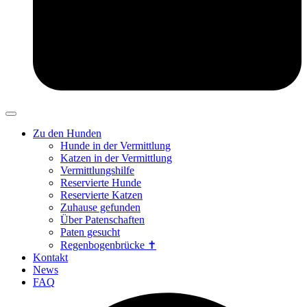
Zu den Hunden
Hunde in der Vermittlung
Katzen in der Vermittlung
Vermittlungshilfe
Reservierte Hunde
Reservierte Katzen
Zuhause gefunden
Über Patenschaften
Paten gesucht
Regenbogenbrücke ✝
Kontakt
News
FAQ