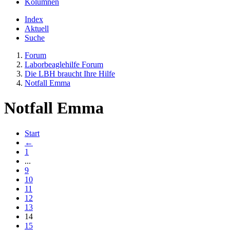
Kolumnen
Index
Aktuell
Suche
Forum
Laborbeaglehilfe Forum
Die LBH braucht Ihre Hilfe
Notfall Emma
Notfall Emma
Start
←
1
...
9
10
11
12
13
14
15