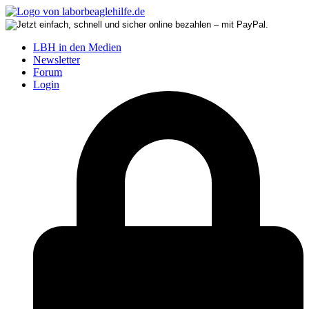
LBH in den Medien
Newsletter
Forum
Login