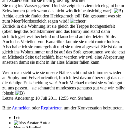
auf Skateboard hat sie nicht großartig beachtet.
Sie mag ins Wasser gehen! Und sie zeigt sich ziemlich elegant beim
Schwimmen (auch wenn das nicht wirklich beabsichtig war)!
Achja, auch sie findet den Heidegeruch toll! Bin gespannt was sie
zum Meer/Nordseedeich sagen wird!
Zurück in die Wohnung ist sie gleich die Treppe hochgestiefelt
(oben liegt das Schlafzimmer und das Büro) und stand dann
sichtlich gestresst hechelnd und lauschend auf der letzten Stufe.
Auch das Verteilen von Kauartikel konnte sie nicht runter locken.
Also habe ich sie runtergeholt und sie unten abgesetzt. Sie ist dann
gleich ins Wohnzimmer und ist auf das Sofa gesprungen wo sie jetzt
an Michaels Seite tief schläft. hier werden wir evtl. eine Absperrung
ansetzen damit sie nicht in ihr altes Muster fallen kann.
Wenn man sieht wie sie unsere Nähe sucht und sich immer wieder
an Sophy und Feivel orientiert, bin ich fest davon überzeugt das das
die richtige Entscheidung war! Auch Michael meinst sie würde gut
zu uns passen... sie schnarcht mindestens genauso gut wie wir. :silly:
:blush:
Letzte Änderung: 10 Juli 2011 12:55 von
Stefania
.
Bitte
Anmelden
oder
Registrieren
um der Konversation beizutreten.
Iris
Autor
Neues Mitglied