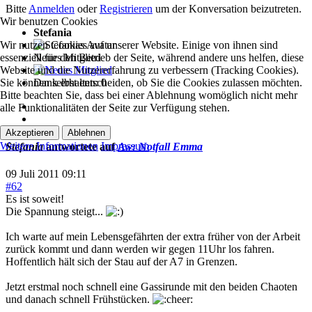
Bitte
Anmelden
oder
Registrieren
um der Konversation beizutreten.
Wir benutzen Cookies
Stefania
Wir nutzen Cookies auf unserer Website. Einige von ihnen sind
essenziell für den Betrieb der Seite, während andere uns helfen, diese
Neues Mitglied
Website und die Nutzererfahrung zu verbessern (Tracking Cookies).
Sie können selbst entscheiden, ob Sie die Cookies zulassen möchten.
Dank erhalten: 0
Bitte beachten Sie, dass bei einer Ablehnung womöglich nicht mehr
alle Funktionalitäten der Seite zur Verfügung stehen.
Akzeptieren
Ablehnen
Weitere Informationen
Impressum
Stefania
antwortete auf
Aw: Notfall Emma
09 Juli 2011 09:11
#62
Es ist soweit!
Die Spannung steigt...
Ich warte auf mein Lebensgefährten der extra früher von der Arbeit
zurück kommt und dann werden wir gegen 11Uhr los fahren.
Hoffentlich hält sich der Stau auf der A7 in Grenzen.
Jetzt erstmal noch schnell eine Gassirunde mit den beiden Chaoten
und danach schnell Frühstücken.