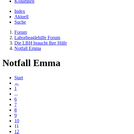
Kolumnen
Index
Aktuell
Suche
Forum
Laborbeaglehilfe Forum
Die LBH braucht Ihre Hilfe
Notfall Emma
Notfall Emma
Start
←
1
...
6
7
8
9
10
11
12