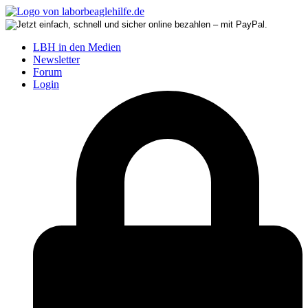
LBH in den Medien
Newsletter
Forum
Login