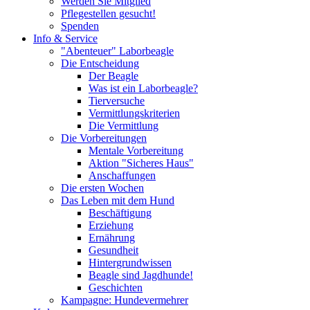
Werden Sie Mitglied
Pflegestellen gesucht!
Spenden
Info & Service
"Abenteuer" Laborbeagle
Die Entscheidung
Der Beagle
Was ist ein Laborbeagle?
Tierversuche
Vermittlungskriterien
Die Vermittlung
Die Vorbereitungen
Mentale Vorbereitung
Aktion "Sicheres Haus"
Anschaffungen
Die ersten Wochen
Das Leben mit dem Hund
Beschäftigung
Erziehung
Ernährung
Gesundheit
Hintergrundwissen
Beagle sind Jagdhunde!
Geschichten
Kampagne: Hundevermehrer