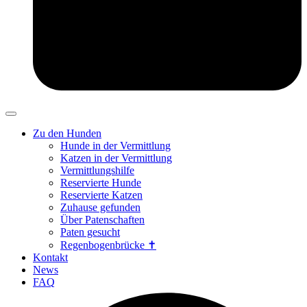
Zu den Hunden
Hunde in der Vermittlung
Katzen in der Vermittlung
Vermittlungshilfe
Reservierte Hunde
Reservierte Katzen
Zuhause gefunden
Über Patenschaften
Paten gesucht
Regenbogenbrücke ✝
Kontakt
News
FAQ