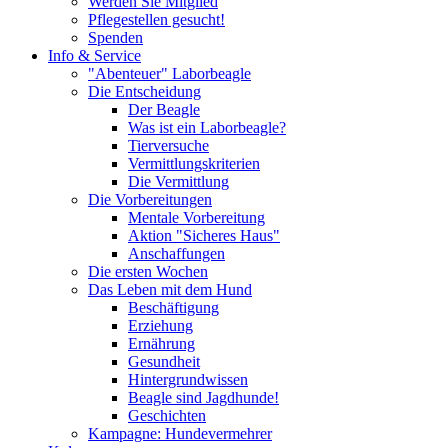
Werden Sie Mitglied
Pflegestellen gesucht!
Spenden
Info & Service
"Abenteuer" Laborbeagle
Die Entscheidung
Der Beagle
Was ist ein Laborbeagle?
Tierversuche
Vermittlungskriterien
Die Vermittlung
Die Vorbereitungen
Mentale Vorbereitung
Aktion "Sicheres Haus"
Anschaffungen
Die ersten Wochen
Das Leben mit dem Hund
Beschäftigung
Erziehung
Ernährung
Gesundheit
Hintergrundwissen
Beagle sind Jagdhunde!
Geschichten
Kampagne: Hundevermehrer