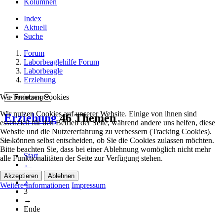
Kolumnen
Index
Aktuell
Suche
Forum
Laborbeaglehilfe Forum
Laborbeagle
Erziehung
Wir benutzen Cookies
Wir nutzen Cookies auf unserer Website. Einige von ihnen sind
Erziehung
46 Themen
essenziell für den Betrieb der Seite, während andere uns helfen, diese
Website und die Nutzererfahrung zu verbessern (Tracking Cookies).
Sie können selbst entscheiden, ob Sie die Cookies zulassen möchten.
Bitte beachten Sie, dass bei einer Ablehnung womöglich nicht mehr
Start
alle Funktionalitäten der Seite zur Verfügung stehen.
←
1
Akzeptieren
Ablehnen
2
Weitere Informationen
Impressum
3
→
Ende