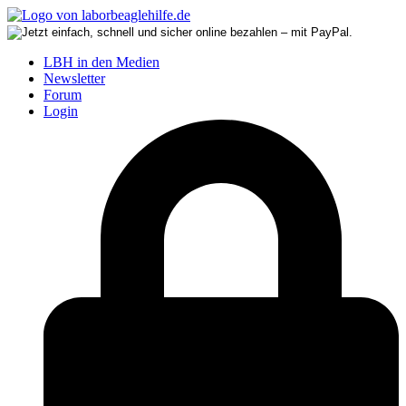
LBH in den Medien
Newsletter
Forum
Login