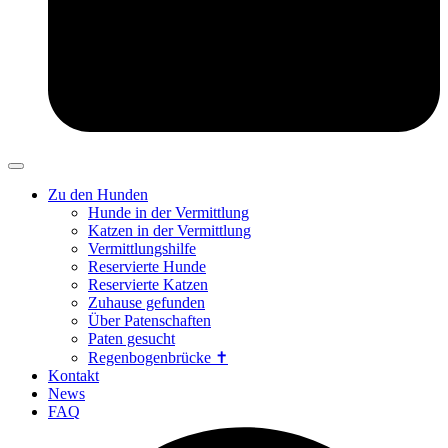
Zu den Hunden
Hunde in der Vermittlung
Katzen in der Vermittlung
Vermittlungshilfe
Reservierte Hunde
Reservierte Katzen
Zuhause gefunden
Über Patenschaften
Paten gesucht
Regenbogenbrücke ✝
Kontakt
News
FAQ