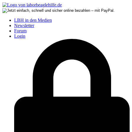
LBH in den Medien
Newsletter
Forum
Login