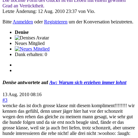
Die höchste Form des Glücks ist ein Leben mit einem gewissen
Grad an Verrücktheit.
Letzte Änderung: 12 Aug. 2010 23:37 von
Vio
.
Bitte
Anmelden
oder
Registrieren
um der Konversation beizutreten.
Denise
Neues Mitglied
Dank erhalten: 0
Denise
antwortete auf
Aw: Warum sich erziehen immer lohnt
13 Aug. 2010 08:16
#3
wencke das ist doch grosse klasse mit diesem kompliment!!!!!!!! wir
kennen das gefühl, denn unser jäger hier hat vor der schonzeit
wegen den rehen das gleiche zu meinem mann gesagt, wie sehr gut
die hunde folgen und da sie erst noch beagle sind, fände er das
grosse klasse, weil sie ja auch frei liefen, trotz schonzeit, aber unsere
hunde interessieren die rehe nicht! alle drei nicht :woohoo: :laugh: