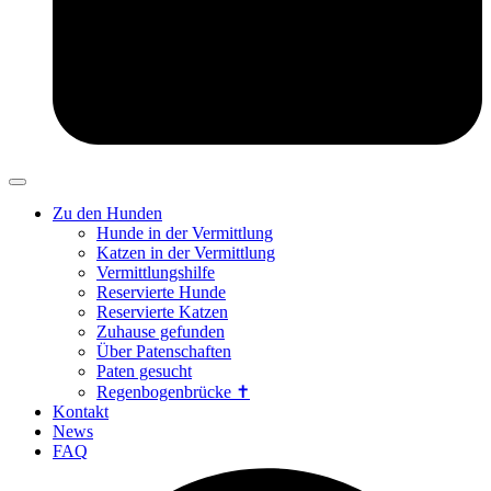
Zu den Hunden
Hunde in der Vermittlung
Katzen in der Vermittlung
Vermittlungshilfe
Reservierte Hunde
Reservierte Katzen
Zuhause gefunden
Über Patenschaften
Paten gesucht
Regenbogenbrücke ✝
Kontakt
News
FAQ