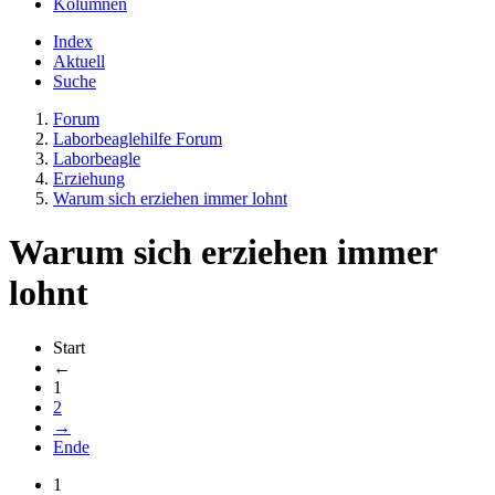
Kolumnen
Index
Aktuell
Suche
Forum
Laborbeaglehilfe Forum
Laborbeagle
Erziehung
Warum sich erziehen immer lohnt
Warum sich erziehen immer
lohnt
Start
←
1
2
→
Ende
1