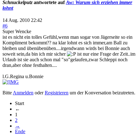
Schnuckelputz
antwortete auf
Aw: Warum sich erziehen immer
lohnt
14 Aug. 2010 22:42
#6
Super Wencke
ist es nicht ein tolles Gefühl,wenn man sogar von Jägerseite so ein
Kompliment bekommt?? na klar lohnt es sich immer,am Ball zu
bleiben und übenübenüben....irgendwann wirds bei Bonnie auch
soweit sein,da bin ich mir sicher
ist nur eine Frage der Zeit..im
Urlaub ist sie auch schon mal "so"gelaufen,zwar Schleppi noch
dran,aber ohne festhalten....
l.G.Regina u.Bonnie
Bitte
Anmelden
oder
Registrieren
um der Konversation beizutreten.
Start
←
1
2
→
Ende