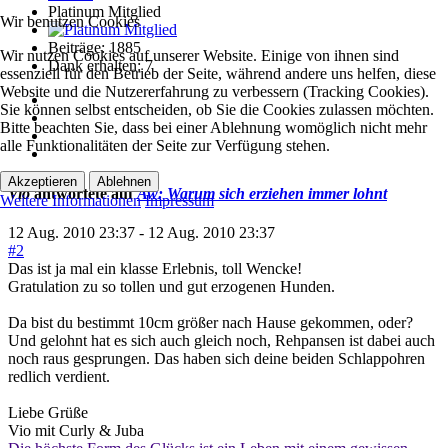
Platinum Mitglied
Wir benutzen Cookies
Beiträge: 1885
Wir nutzen Cookies auf unserer Website. Einige von ihnen sind
Dank erhalten: 7
essenziell für den Betrieb der Seite, während andere uns helfen, diese
Website und die Nutzererfahrung zu verbessern (Tracking Cookies).
Sie können selbst entscheiden, ob Sie die Cookies zulassen möchten.
Bitte beachten Sie, dass bei einer Ablehnung womöglich nicht mehr
alle Funktionalitäten der Seite zur Verfügung stehen.
Akzeptieren
Ablehnen
Vio
antwortete auf
Aw: Warum sich erziehen immer lohnt
Weitere Informationen
Impressum
12 Aug. 2010 23:37
-
12 Aug. 2010 23:37
#2
Das ist ja mal ein klasse Erlebnis, toll Wencke!
Gratulation zu so tollen und gut erzogenen Hunden.
Da bist du bestimmt 10cm größer nach Hause gekommen, oder?
Und gelohnt hat es sich auch gleich noch, Rehpansen ist dabei auch
noch raus gesprungen. Das haben sich deine beiden Schlappohren
redlich verdient.
Liebe Grüße
Vio mit Curly & Juba