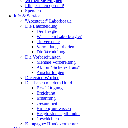
Werden Sie Mitglied
Pflegestellen gesucht!
Spenden
Info & Service
"Abenteuer" Laborbeagle
Die Entscheidung
Der Beagle
Was ist ein Laborbeagle?
Tierversuche
Vermittlungskriterien
Die Vermittlung
Die Vorbereitungen
Mentale Vorbereitung
Aktion "Sicheres Haus"
Anschaffungen
Die ersten Wochen
Das Leben mit dem Hund
Beschäftigung
Erziehung
Ernährung
Gesundheit
Hintergrundwissen
Beagle sind Jagdhunde!
Geschichten
Kampagne: Hundevermehrer