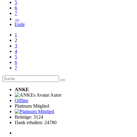
5
6
7
→
Ende
1
2
3
4
5
6
7
ANKE
Autor
Offline
Platinum Mitglied
Beiträge: 3124
Dank erhalten: 24780