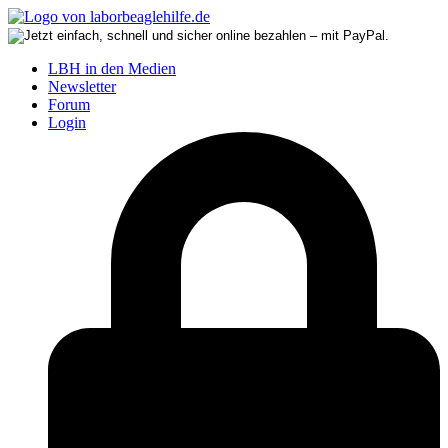
LBH in den Medien
Newsletter
Forum
Login