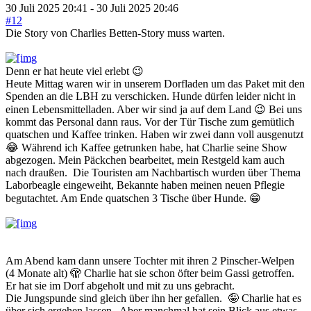
30 Juli 2025 20:41
-
30 Juli 2025 20:46
#12
Die Story von Charlies Betten-Story muss warten.
Denn er hat heute viel erlebt 😉
Heute Mittag waren wir in unserem Dorfladen um das Paket mit den
Spenden an die LBH zu verschicken. Hunde dürfen leider nicht in
einen Lebensmittelladen. Aber wir sind ja auf dem Land 😉 Bei uns
kommt das Personal dann raus. Vor der Tür Tische zum gemütlich
quatschen und Kaffee trinken. Haben wir zwei dann voll ausgenutzt
😂 Während ich Kaffee getrunken habe, hat Charlie seine Show
abgezogen. Mein Päckchen bearbeitet, mein Restgeld kam auch
nach draußen. Die Touristen am Nachbartisch wurden über Thema
Laborbeagle eingeweiht, Bekannte haben meinen neuen Pflegie
begutachtet. Am Ende quatschen 3 Tische über Hunde. 😁
Am Abend kam dann unsere Tochter mit ihren 2 Pinscher-Welpen
(4 Monate alt) 🫣 Charlie hat sie schon öfter beim Gassi getroffen.
Er hat sie im Dorf abgeholt und mit zu uns gebracht.
Die Jungspunde sind gleich über ihn her gefallen. 🤪 Charlie hat es
über sich ergehen lassen. Aber manchmal hat sein Blick aus etwas