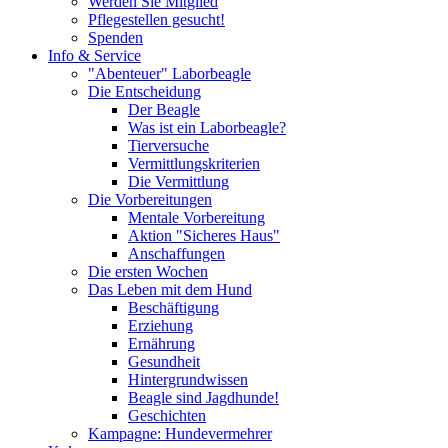
Werden Sie Mitglied
Pflegestellen gesucht!
Spenden
Info & Service
"Abenteuer" Laborbeagle
Die Entscheidung
Der Beagle
Was ist ein Laborbeagle?
Tierversuche
Vermittlungskriterien
Die Vermittlung
Die Vorbereitungen
Mentale Vorbereitung
Aktion "Sicheres Haus"
Anschaffungen
Die ersten Wochen
Das Leben mit dem Hund
Beschäftigung
Erziehung
Ernährung
Gesundheit
Hintergrundwissen
Beagle sind Jagdhunde!
Geschichten
Kampagne: Hundevermehrer