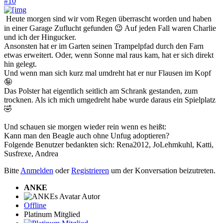
#10
Heute morgen sind wir vom Regen überrascht worden und haben
in einer Garage Zuflucht gefunden 😉 Auf jeden Fall waren Charlie
und ich der Hingucker.
Ansonsten hat er im Garten seinen Trampelpfad durch den Farn
etwas erweitert. Oder, wenn Sonne mal raus kam, hat er sich direkt
hin gelegt.
Und wenn man sich kurz mal umdreht hat er nur Flausen im Kopf
🤪
Das Polster hat eigentlich seitlich am Schrank gestanden, zum
trocknen. Als ich mich umgedreht habe wurde daraus ein Spielplatz
🤣
Und schauen sie morgen wieder rein wenn es heißt:
Kann man den Beagle auch ohne Unfug adoptieren?
Folgende Benutzer bedankten sich:
Rena2012
,
JoLehmkuhl
,
Katti
,
Susfrexe
,
Andrea
Bitte
Anmelden
oder
Registrieren
um der Konversation beizutreten.
ANKE
Autor
Offline
Platinum Mitglied