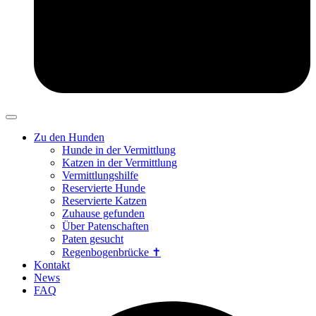
Zu den Hunden
Hunde in der Vermittlung
Katzen in der Vermittlung
Vermittlungshilfe
Reservierte Hunde
Reservierte Katzen
Zuhause gefunden
Über Patenschaften
Paten gesucht
Regenbogenbrücke ✝
Kontakt
News
FAQ