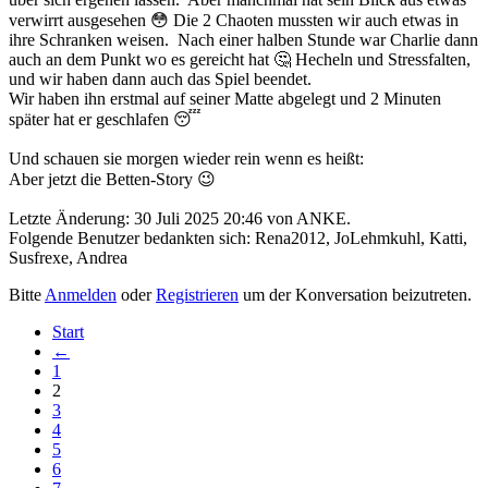
verwirrt ausgesehen 😳 Die 2 Chaoten mussten wir auch etwas in
ihre Schranken weisen. Nach einer halben Stunde war Charlie dann
auch an dem Punkt wo es gereicht hat 🤔 Hecheln und Stressfalten,
und wir haben dann auch das Spiel beendet.
Wir haben ihn erstmal auf seiner Matte abgelegt und 2 Minuten
später hat er geschlafen 😴
Und schauen sie morgen wieder rein wenn es heißt:
Aber jetzt die Betten-Story 😉
Letzte Änderung: 30 Juli 2025 20:46 von
ANKE
.
Folgende Benutzer bedankten sich:
Rena2012
,
JoLehmkuhl
,
Katti
,
Susfrexe
,
Andrea
Bitte
Anmelden
oder
Registrieren
um der Konversation beizutreten.
Start
←
1
2
3
4
5
6