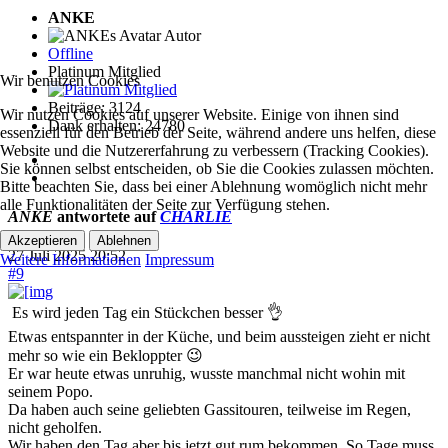
ANKE
Autor
Offline
Platinum Mitglied
Wir benutzen Cookies
Beiträge: 3124
Wir nutzen Cookies auf unserer Website. Einige von ihnen sind
Dank erhalten: 24780
essenziell für den Betrieb der Seite, während andere uns helfen, diese
Website und die Nutzererfahrung zu verbessern (Tracking Cookies).
Sie können selbst entscheiden, ob Sie die Cookies zulassen möchten.
Bitte beachten Sie, dass bei einer Ablehnung womöglich nicht mehr
alle Funktionalitäten der Seite zur Verfügung stehen.
ANKE
antwortete auf
CHARLIE
Akzeptieren
Ablehnen
27 Juli 2025 20:52
Weitere Informationen
Impressum
#9
Es wird jeden Tag ein Stückchen besser 👌
Etwas entspannter in der Küche, und beim aussteigen zieht er nicht
mehr so wie ein Bekloppter 😉
Er war heute etwas unruhig, wusste manchmal nicht wohin mit
seinem Popo.
Da haben auch seine geliebten Gassitouren, teilweise im Regen,
nicht geholfen.
Wir haben den Tag aber bis jetzt gut rum bekommen. So Tage muss