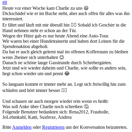
#8
Heute vor einer Woche kam Charlie zu uns 😃
Dickschädel wie er im Buche steht, aber auch offen für alles was ihn
interessiert.
Er fährt und läuft mit mir überall hin 👍🏻 Sobald ich Geschirr in die
Hand nehmen steht er schon an der Tür.
Wegen der Hitze gab es nur heute Abend eine Auto-Tour.
Wir waren bei einer Hundetrainerin und haben dort Leinen für die
Spendenaktion abgeholt.
Da hat er auch gleich gelernt mal im offenen Kofferraum zu bleiben
wenn 2beiner sich unterhalten 😉
Danach ne schöne lange Gassirunde durch Schrebergärten.
Jetzt sind wir wieder daheim und Charlie, wie sollte es anders sein,
liegt schon wieder um und pennt 😂
So langsam kommt er immer mehr an. Legt sich freiwillig hin zum
schlafen und hört immer besser 👍🏻
Und schauen sie auch morgen wieder rein wenn es heißt:
Was soll Anke über Charlie noch schreiben 🤔
Folgende Benutzer bedankten sich:
Rena2012
,
Frauholle
,
JoLehmkuhl
,
Katti
,
Susfrexe
,
Andrea
Bitte
Anmelden
oder
Registrieren
um der Konversation beizutreten.