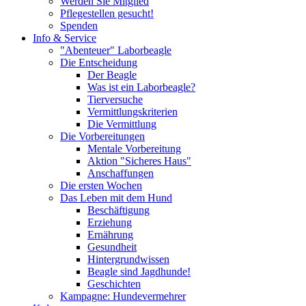
Werden Sie Mitglied
Pflegestellen gesucht!
Spenden
Info & Service
"Abenteuer" Laborbeagle
Die Entscheidung
Der Beagle
Was ist ein Laborbeagle?
Tierversuche
Vermittlungskriterien
Die Vermittlung
Die Vorbereitungen
Mentale Vorbereitung
Aktion "Sicheres Haus"
Anschaffungen
Die ersten Wochen
Das Leben mit dem Hund
Beschäftigung
Erziehung
Ernährung
Gesundheit
Hintergrundwissen
Beagle sind Jagdhunde!
Geschichten
Kampagne: Hundevermehrer