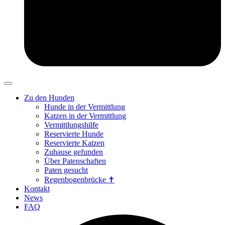
Zu den Hunden
Hunde in der Vermittlung
Katzen in der Vermittlung
Vermittlungshilfe
Reservierte Hunde
Reservierte Katzen
Zuhause gefunden
Über Patenschaften
Paten gesucht
Regenbogenbrücke ✝
Kontakt
News
FAQ