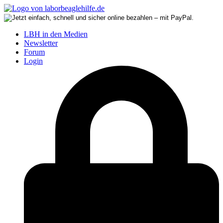
LBH in den Medien
Newsletter
Forum
Login