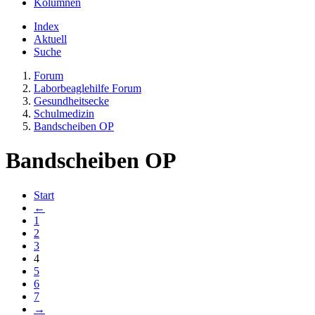
Kolumnen
Index
Aktuell
Suche
Forum
Laborbeaglehilfe Forum
Gesundheitsecke
Schulmedizin
Bandscheiben OP
Bandscheiben OP
Start
←
1
2
3
4
5
6
7
→