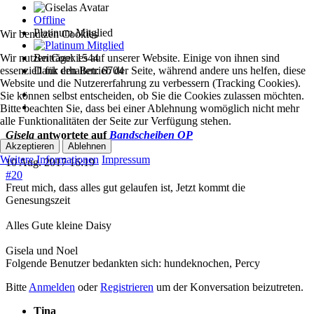
Offline
Platinum Mitglied
Wir benutzen Cookies
Wir nutzen Cookies auf unserer Website. Einige von ihnen sind
Beiträge: 1544
essenziell für den Betrieb der Seite, während andere uns helfen, diese
Dank erhalten: 6704
Website und die Nutzererfahrung zu verbessern (Tracking Cookies).
Sie können selbst entscheiden, ob Sie die Cookies zulassen möchten.
Bitte beachten Sie, dass bei einer Ablehnung womöglich nicht mehr
alle Funktionalitäten der Seite zur Verfügung stehen.
Gisela
antwortete auf
Bandscheiben OP
Akzeptieren
Ablehnen
Weitere Informationen
Impressum
10 Aug. 2017 16:19
#20
Freut mich, dass alles gut gelaufen ist, Jetzt kommt die
Genesungszeit
Alles Gute kleine Daisy
Gisela und Noel
Folgende Benutzer bedankten sich:
hundeknochen
,
Percy
Bitte
Anmelden
oder
Registrieren
um der Konversation beizutreten.
Tina