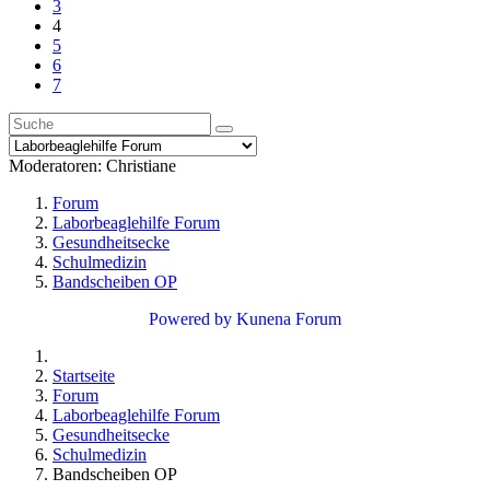
3
4
5
6
7
Moderatoren:
Christiane
Forum
Laborbeaglehilfe Forum
Gesundheitsecke
Schulmedizin
Bandscheiben OP
Powered by
Kunena Forum
Startseite
Forum
Laborbeaglehilfe Forum
Gesundheitsecke
Schulmedizin
Bandscheiben OP