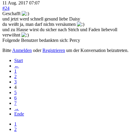
11 Aug. 2017 07:07
#24
Geschafft
und jetzt werd schnell gesund liebe Daisy
du weißt ja, man darf nichts versäumen
und zu Hause wirst du sicher nach Strich und Faden liebevoll
verwöhnt
Folgende Benutzer bedankten sich:
Percy
Bitte
Anmelden
oder
Registrieren
um der Konversation beizutreten.
Start
←
1
2
3
4
5
6
7
→
Ende
1
2