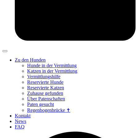
Zu den Hunden
Hunde in der Vermittlung
Katzen in der Vermittlung
Vermittlungshilfe
Reservierte Hunde
Reservierte Katzen
Zuhause gefunden
Über Patenschaften
Paten gesucht
Regenbogenbrücke ✝
Kontakt
News
FAQ