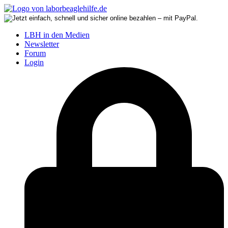
LBH in den Medien
Newsletter
Forum
Login