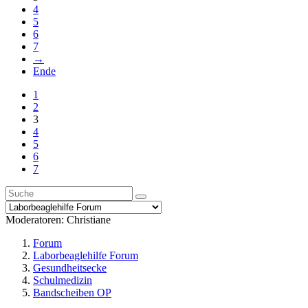
4
5
6
7
→
Ende
1
2
3
4
5
6
7
Moderatoren:
Christiane
Forum
Laborbeaglehilfe Forum
Gesundheitsecke
Schulmedizin
Bandscheiben OP