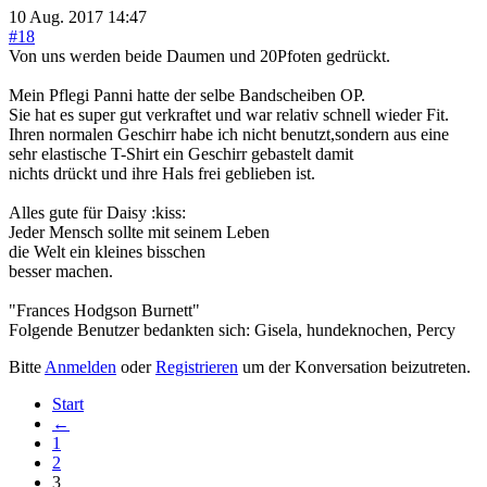
10 Aug. 2017 14:47
#18
Von uns werden beide Daumen und 20Pfoten gedrückt.
Mein Pflegi Panni hatte der selbe Bandscheiben OP.
Sie hat es super gut verkraftet und war relativ schnell wieder Fit.
Ihren normalen Geschirr habe ich nicht benutzt,sondern aus eine
sehr elastische T-Shirt ein Geschirr gebastelt damit
nichts drückt und ihre Hals frei geblieben ist.
Alles gute für Daisy :kiss:
Jeder Mensch sollte mit seinem Leben
die Welt ein kleines bisschen
besser machen.
"Frances Hodgson Burnett"
Folgende Benutzer bedankten sich:
Gisela
,
hundeknochen
,
Percy
Bitte
Anmelden
oder
Registrieren
um der Konversation beizutreten.
Start
←
1
2
3