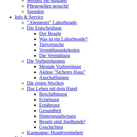
Werden Sie Mitglied
Pflegestellen gesucht!
Spenden
Info & Service
"Abenteuer" Laborbeagle
Die Entscheidung
Der Beagle
Was ist ein Laborbeagle?
Tierversuche
Vermittlungskriterien
Die Vermittlung
Die Vorbereitungen
Mentale Vorbereitung
Aktion "Sicheres Haus"
Anschaffungen
Die ersten Wochen
Das Leben mit dem Hund
Beschäftigung
Erziehung
Ernährung
Gesundheit
Hintergrundwissen
Beagle sind Jagdhunde!
Geschichten
Kampagne: Hundevermehrer