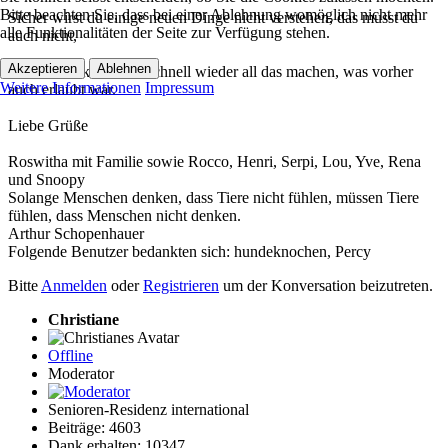
Bitte beachten Sie, dass bei einer Ablehnung womöglich nicht mehr
Sicher wirst du einige neuen Dinge nicht verstehen, das musst du
alle Funktionalitäten der Seite zur Verfügung stehen.
auch nicht,
Akzeptieren
Ablehnen
aber nur so kannst du schnell wieder all das machen, was vorher
Weitere Informationen
Impressum
auch erlaubt war.
Liebe Grüße
Roswitha mit Familie sowie Rocco, Henri, Serpi, Lou, Yve, Rena
und Snoopy
Solange Menschen denken, dass Tiere nicht fühlen, müssen Tiere
fühlen, dass Menschen nicht denken.
Arthur Schopenhauer
Folgende Benutzer bedankten sich:
hundeknochen
,
Percy
Bitte
Anmelden
oder
Registrieren
um der Konversation beizutreten.
Christiane
Offline
Moderator
Senioren-Residenz international
Beiträge: 4603
Dank erhalten: 10347