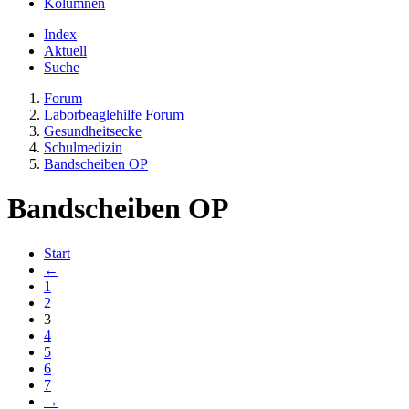
Kolumnen
Index
Aktuell
Suche
Forum
Laborbeaglehilfe Forum
Gesundheitsecke
Schulmedizin
Bandscheiben OP
Bandscheiben OP
Start
←
1
2
3
4
5
6
7
→