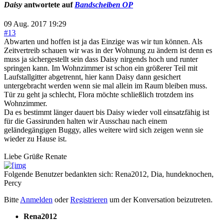
Daisy
antwortete auf
Bandscheiben OP
09 Aug. 2017 19:29
#13
Abwarten und hoffen ist ja das Einzige was wir tun können. Als
Zeitvertreib schauen wir was in der Wohnung zu ändern ist denn es
muss ja sichergestellt sein dass Daisy nirgends hoch und runter
springen kann. Im Wohnzimmer ist schon ein größerer Teil mit
Laufstallgitter abgetrennt, hier kann Daisy dann gesichert
untergebracht werden wenn sie mal allein im Raum bleiben muss.
Tür zu geht ja schlecht, Flora möchte schließlich trotzdem ins
Wohnzimmer.
Da es bestimmt länger dauert bis Daisy wieder voll einsatzfähig ist
für die Gassirunden halten wir Ausschau nach einem
geländegängigen Buggy, alles weitere wird sich zeigen wenn sie
wieder zu Hause ist.
Liebe Grüße Renate
Folgende Benutzer bedankten sich:
Rena2012
,
Dia
,
hundeknochen
,
Percy
Bitte
Anmelden
oder
Registrieren
um der Konversation beizutreten.
Rena2012