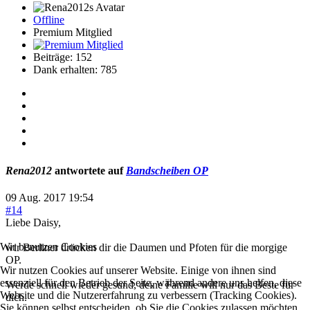
Offline
Premium Mitglied
Beiträge: 152
Dank erhalten: 785
Rena2012
antwortete auf
Bandscheiben OP
09 Aug. 2017 19:54
#14
Liebe Daisy,
Wir benutzen Cookies
wir Berliner drücken dir die Daumen und Pfoten für die morgige
OP.
Wir nutzen Cookies auf unserer Website. Einige von ihnen sind
essenziell für den Betrieb der Seite, während andere uns helfen, diese
Werde schnell wieder gesund, deine Familie will nur das Beste für
Website und die Nutzererfahrung zu verbessern (Tracking Cookies).
dich.
Sie können selbst entscheiden, ob Sie die Cookies zulassen möchten.