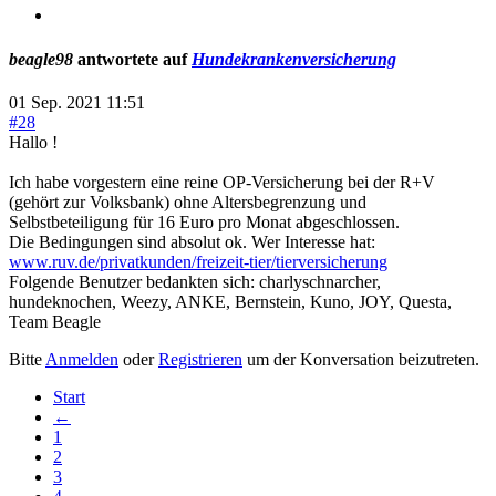
beagle98
antwortete auf
Hundekrankenversicherung
01 Sep. 2021 11:51
#28
Hallo !
Ich habe vorgestern eine reine OP-Versicherung bei der R+V
(gehört zur Volksbank) ohne Altersbegrenzung und
Selbstbeteiligung für 16 Euro pro Monat abgeschlossen.
Die Bedingungen sind absolut ok. Wer Interesse hat:
www.ruv.de/privatkunden/freizeit-tier/tierversicherung
Folgende Benutzer bedankten sich:
charlyschnarcher
,
hundeknochen
,
Weezy
,
ANKE
,
Bernstein
,
Kuno
,
JOY
,
Questa
,
Team Beagle
Bitte
Anmelden
oder
Registrieren
um der Konversation beizutreten.
Start
←
1
2
3