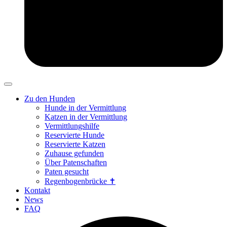
Zu den Hunden
Hunde in der Vermittlung
Katzen in der Vermittlung
Vermittlungshilfe
Reservierte Hunde
Reservierte Katzen
Zuhause gefunden
Über Patenschaften
Paten gesucht
Regenbogenbrücke ✝
Kontakt
News
FAQ