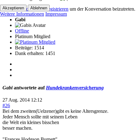
Akzeptieren
Ablehnen
Bitte
Anmelden
oder
Registrieren
um der Konversation beizutreten.
Weitere Informationen
Impressum
Gabi
Offline
Platinum Mitglied
Beiträge: 1514
Dank erhalten: 1451
Gabi
antwortete auf
Hundekrankenversicherung
27 Aug. 2014 12:12
#26
Bei dem zweiten(Uelzener)gibt es keine Altersgrenze.
Jeder Mensch sollte mit seinem Leben
die Welt ein kleines bisschen
besser machen.
"Frances Hodgson Burnett"