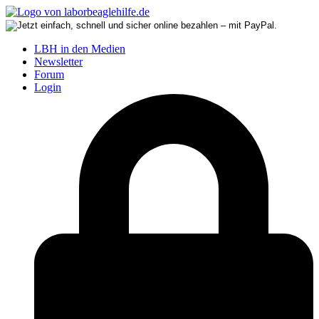
LBH in den Medien
Newsletter
Forum
Login