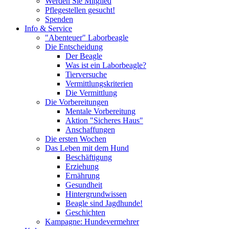
Werden Sie Mitglied
Pflegestellen gesucht!
Spenden
Info & Service
"Abenteuer" Laborbeagle
Die Entscheidung
Der Beagle
Was ist ein Laborbeagle?
Tierversuche
Vermittlungskriterien
Die Vermittlung
Die Vorbereitungen
Mentale Vorbereitung
Aktion "Sicheres Haus"
Anschaffungen
Die ersten Wochen
Das Leben mit dem Hund
Beschäftigung
Erziehung
Ernährung
Gesundheit
Hintergrundwissen
Beagle sind Jagdhunde!
Geschichten
Kampagne: Hundevermehrer