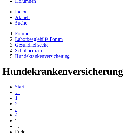
Kolumnen
Index
Aktuell
Suche
Forum
Laborbeaglehilfe Forum
Gesundheitsecke
Schulmedizin
Hundekrankenversicherung
Hundekrankenversicherung
Start
←
1
2
3
4
5
→
Ende