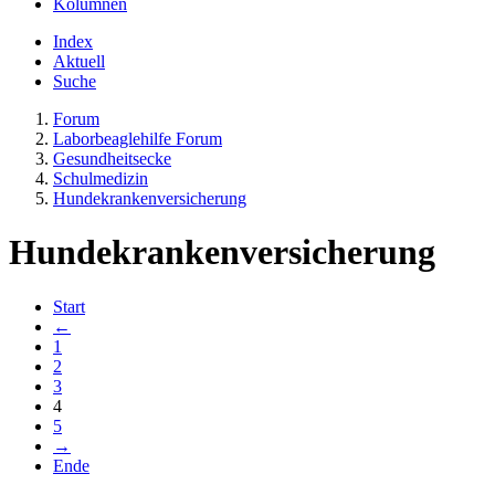
Kolumnen
Index
Aktuell
Suche
Forum
Laborbeaglehilfe Forum
Gesundheitsecke
Schulmedizin
Hundekrankenversicherung
Hundekrankenversicherung
Start
←
1
2
3
4
5
→
Ende