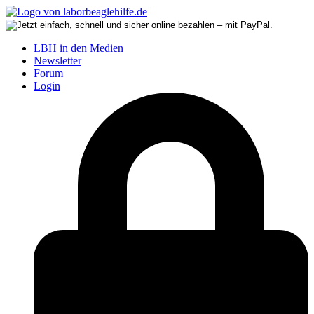
LBH in den Medien
Newsletter
Forum
Login