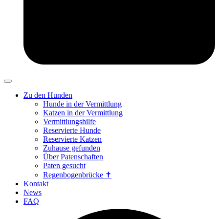
Zu den Hunden
Hunde in der Vermittlung
Katzen in der Vermittlung
Vermittlungshilfe
Reservierte Hunde
Reservierte Katzen
Zuhause gefunden
Über Patenschaften
Paten gesucht
Regenbogenbrücke ✝
Kontakt
News
FAQ