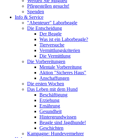
Werden Sie Mitglied
Pflegestellen gesucht!
Spenden
Info & Service
"Abenteuer" Laborbeagle
Die Entscheidung
Der Beagle
Was ist ein Laborbeagle?
Tierversuche
Vermittlungskriterien
Die Vermittlung
Die Vorbereitungen
Mentale Vorbereitung
Aktion "Sicheres Haus"
Anschaffungen
Die ersten Wochen
Das Leben mit dem Hund
Beschäftigung
Erziehung
Ernährung
Gesundheit
Hintergrundwissen
Beagle sind Jagdhunde!
Geschichten
Kampagne: Hundevermehrer