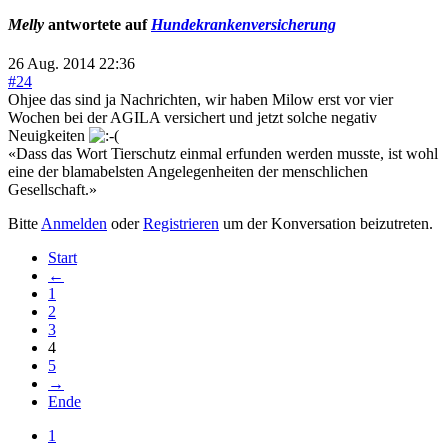
Melly
antwortete auf
Hundekrankenversicherung
26 Aug. 2014 22:36
#24
Ohjee das sind ja Nachrichten, wir haben Milow erst vor vier
Wochen bei der AGILA versichert und jetzt solche negativ
Neuigkeiten
«Dass das Wort Tierschutz einmal erfunden werden musste, ist wohl
eine der blamabelsten Angelegenheiten der menschlichen
Gesellschaft.»
Bitte
Anmelden
oder
Registrieren
um der Konversation beizutreten.
Start
←
1
2
3
4
5
→
Ende
1