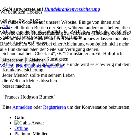
Gabi
antwortete auf
Hundekrankenversicherung
Wir benutzen Cookies
26 Aug. 2014 21:22
Wir nutzen Cookies auf unserer Website. Einige von ihnen sind
#20
essenziell für den Betrieb der Seite, während andere uns helfen, diese
Ich hatte mein Hundehaftpflicht bei AGILA,was ich aber gekündigt
Website und die Nutzererfahrung zu verbessern (Tracking Cookies).
habe,weil jetzt kostet mich für drei Hunde
Sie können selbst entscheiden, ob Sie die Cookies zulassen möchten.
so viel,wie dort für zwei.
Bitte beachten Sie, dass bei einer Ablehnung womöglich nicht mehr
alle Funktionalitäten der Seite zur Verfügung stehen.
Schaue mal bei "Check 24",zB "Darmstädter an.Für Haftpflicht
waren sie für mich die Günstigsten.
Akzeptieren
Ablehnen
Allerdings,wie du sagst,für ältere Hunde wird es schwierig mit dem
Weitere Informationen
Impressum
Krankenversicherung.
Jeder Mensch sollte mit seinem Leben
die Welt ein kleines bisschen
besser machen.
"Frances Hodgson Burnett"
Bitte
Anmelden
oder
Registrieren
um der Konversation beizutreten.
Gabi
Offline
Platinum Mitglied