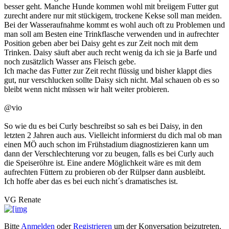
besser geht. Manche Hunde kommen wohl mit breiigem Futter gut
zurecht andere nur mit stückigem, trockene Kekse soll man meiden.
Bei der Wasseraufnahme kommt es wohl auch oft zu Problemen und
man soll am Besten eine Trinkflasche verwenden und in aufrechter
Position geben aber bei Daisy geht es zur Zeit noch mit dem
Trinken. Daisy säuft aber auch recht wenig da ich sie ja Barfe und
noch zusätzlich Wasser ans Fleisch gebe.
Ich mache das Futter zur Zeit recht flüssig und bisher klappt dies
gut, nur verschlucken sollte Daisy sich nicht. Mal schauen ob es so
bleibt wenn nicht müssen wir halt weiter probieren.
@vio
So wie du es bei Curly beschreibst so sah es bei Daisy, in den
letzten 2 Jahren auch aus. Vielleicht informierst du dich mal ob man
einen MÖ auch schon im Frühstadium diagnostizieren kann um
dann der Verschlechterung vor zu beugen, falls es bei Curly auch
die Speiseröhre ist. Eine andere Möglichkeit wäre es mit dem
aufrechten Füttern zu probieren ob der Rülpser dann ausbleibt.
Ich hoffe aber das es bei euch nicht´s dramatisches ist.
VG Renate
Bitte
Anmelden
oder
Registrieren
um der Konversation beizutreten.