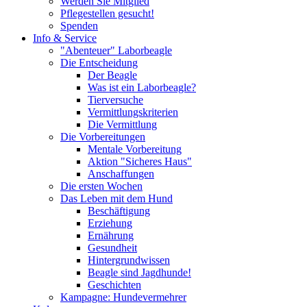
Werden Sie Mitglied
Pflegestellen gesucht!
Spenden
Info & Service
"Abenteuer" Laborbeagle
Die Entscheidung
Der Beagle
Was ist ein Laborbeagle?
Tierversuche
Vermittlungskriterien
Die Vermittlung
Die Vorbereitungen
Mentale Vorbereitung
Aktion "Sicheres Haus"
Anschaffungen
Die ersten Wochen
Das Leben mit dem Hund
Beschäftigung
Erziehung
Ernährung
Gesundheit
Hintergrundwissen
Beagle sind Jagdhunde!
Geschichten
Kampagne: Hundevermehrer