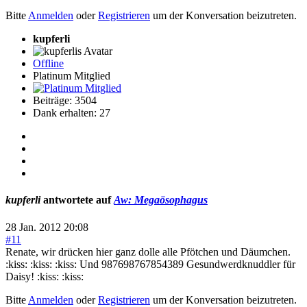
Bitte
Anmelden
oder
Registrieren
um der Konversation beizutreten.
kupferli
Offline
Platinum Mitglied
Beiträge: 3504
Dank erhalten: 27
kupferli
antwortete auf
Aw: Megaösophagus
28 Jan. 2012 20:08
#11
Renate, wir drücken hier ganz dolle alle Pfötchen und Däumchen.
:kiss: :kiss: :kiss: Und 987698767854389 Gesundwerdknuddler für
Daisy! :kiss: :kiss:
Bitte
Anmelden
oder
Registrieren
um der Konversation beizutreten.