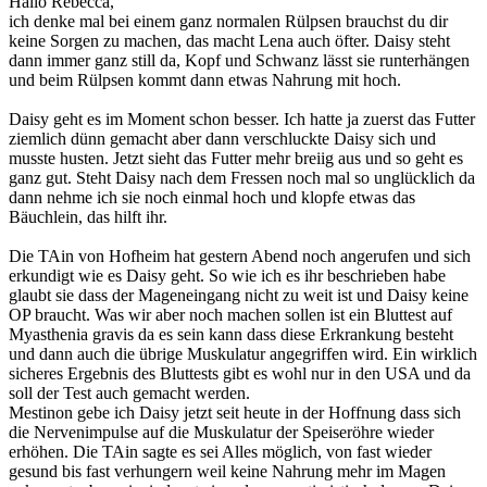
Hallo Rebecca,
ich denke mal bei einem ganz normalen Rülpsen brauchst du dir
keine Sorgen zu machen, das macht Lena auch öfter. Daisy steht
dann immer ganz still da, Kopf und Schwanz lässt sie runterhängen
und beim Rülpsen kommt dann etwas Nahrung mit hoch.
Daisy geht es im Moment schon besser. Ich hatte ja zuerst das Futter
ziemlich dünn gemacht aber dann verschluckte Daisy sich und
musste husten. Jetzt sieht das Futter mehr breiig aus und so geht es
ganz gut. Steht Daisy nach dem Fressen noch mal so unglücklich da
dann nehme ich sie noch einmal hoch und klopfe etwas das
Bäuchlein, das hilft ihr.
Die TAin von Hofheim hat gestern Abend noch angerufen und sich
erkundigt wie es Daisy geht. So wie ich es ihr beschrieben habe
glaubt sie dass der Mageneingang nicht zu weit ist und Daisy keine
OP braucht. Was wir aber noch machen sollen ist ein Bluttest auf
Myasthenia gravis da es sein kann dass diese Erkrankung besteht
und dann auch die übrige Muskulatur angegriffen wird. Ein wirklich
sicheres Ergebnis des Bluttests gibt es wohl nur in den USA und da
soll der Test auch gemacht werden.
Mestinon gebe ich Daisy jetzt seit heute in der Hoffnung dass sich
die Nervenimpulse auf die Muskulatur der Speiseröhre wieder
erhöhen. Die TAin sagte es sei Alles möglich, von fast wieder
gesund bis fast verhungern weil keine Nahrung mehr im Magen