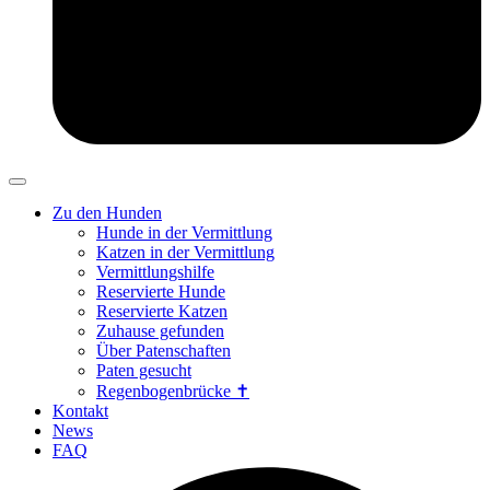
Zu den Hunden
Hunde in der Vermittlung
Katzen in der Vermittlung
Vermittlungshilfe
Reservierte Hunde
Reservierte Katzen
Zuhause gefunden
Über Patenschaften
Paten gesucht
Regenbogenbrücke ✝
Kontakt
News
FAQ