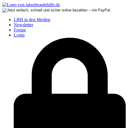
LBH in den Medien
Newsletter
Forum
Login