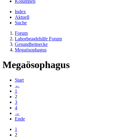
Kolumnen
Index
Aktuell
Suche
Forum
Laborbeaglehilfe Forum
Gesundheitsecke
Megaösophagus
Megaösophagus
Start
←
1
2
3
4
→
Ende
1
2