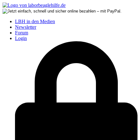
LBH in den Medien
Newsletter
Forum
Login