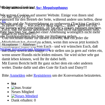
Wir benutzen Cookies
Keaty
antwortete auf
Aw: Megaösophagus
Wir nutzen Cookies auf unserer Website. Einige von ihnen sind
22 Jan. 2012 21:33
essenziell für den Betrieb der Seite, während andere uns helfen, diese
#2
Website und die Nutzererfahrung zu verbessern (Tracking Cookies).
Ja meine Güte ... was soll ich dazu sagen ... außer "ganz toll von
Sie können selbst entscheiden, ob Sie die Cookies zulassen möchten.
Euch, daß Ihr darauf gekommen seid und nicht nachgelassen habt,
Bitte beachten Sie, dass bei einer Ablehnung womöglich nicht mehr
danach zu forschen!!!!!
alle Funktionalitäten der Seite zur Verfügung stehen.
Und nochmals danke für diesen Hinweis, daß ein jeder die
Möglichkeit hat, darauf zu achten, wenn ihm sowas jetzt komisch
Akzeptieren
Ablehnen
vorkommen sollte. Toll von Euch - und wir wünschen Euch, daß
Weitere Informationen
Impressum
mit Daisy soweit alles klappt ... wir stellen uns ja gern auf vieles ein,
wenn unsere Hundis nicht leiden müssen. Sie wird sicher sehr gut
damit leben können, weil Ihr ihr dabei helft.
Mit Eurem Bericht helft Ihr ganz sicher dem ein oder anderen
weiter. Danke dafür und alles Gute für Euch und Daisy!!!
Bitte
Anmelden
oder
Registrieren
um der Konversation beizutreten.
ina
Neues Mitglied
Dank erhalten: 0