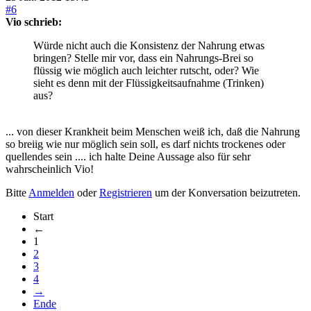
#6
Vio schrieb:
Würde nicht auch die Konsistenz der Nahrung etwas
bringen? Stelle mir vor, dass ein Nahrungs-Brei so
flüssig wie möglich auch leichter rutscht, oder? Wie
sieht es denn mit der Flüssigkeitsaufnahme (Trinken)
aus?
... von dieser Krankheit beim Menschen weiß ich, daß die Nahrung
so breiig wie nur möglich sein soll, es darf nichts trockenes oder
quellendes sein .... ich halte Deine Aussage also für sehr
wahrscheinlich Vio!
Bitte
Anmelden
oder
Registrieren
um der Konversation beizutreten.
Start
←
1
2
3
4
→
Ende