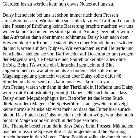
Giardien los zu werden kam nun etwas Neues auf uns zu.
Daisy hat seit sie bei uns ist schon immer nach dem Fressen
aufstoßen müssen. Wir dachten sie schluckt zu viel Luft und da auch
eine Fressnapf Erhöhung keine Besserung brachte machten wir uns
weiter keine Gedanken, es störte ja nicht. Anfang Dezember wurde
das Aufstoßen dann aber immer schlimmer. Daisy kam nach dem
Fressen nicht zur Ruhe, sie stand bis zu einer Stunde immer wieder
da und wartete auf den Rülpser. Wir versuchten es mit Heilerde und
Fencheltee, stellten sie von Barf wieder auf Dosenfutter um (wegen
der Magensäure), sie bekam einen Säureblocker aber alles ohne
Erfolg. Beim TA wurde ein Ultraschall gemacht und Blut
abgenommen, es war aber nichts zu finden. Jetzt sollte eine
Magenspiegelung gemacht werden aber Daisy sollte dafür 48
Stunden nüchtern sein, das kam uns etwas komisch vor.
Am Freitag waren wir dann in der Tierklinik in Hofheim und Daisy
wurde mit Kontrastmittel geröntgt. Dabei stellte sich heraus dass
Daisy einen Megaösophagus hat. Betroffen ist das letzte Stück
direkt vor dem Magen. Die Speiseröhre ist ausgeweitet und zeigt
keine normale Muskelaktivität mehr so dass das Futter hier zurück
bleibt. Das Futter das Daisy wieder nach oben würgt war also noch
nicht im Magen sondern noch in der Speiseröhre.
Die Therapie besteht nun darin dass Daisy beim Fressen Männchen
machen muss, die Speiseröhre ist dann gerade und die Nahrung
rutscht besser in den Magen. Diese Position sollte sie danach noch