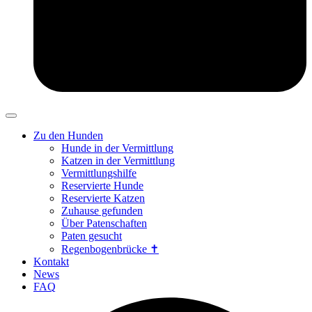
Zu den Hunden
Hunde in der Vermittlung
Katzen in der Vermittlung
Vermittlungshilfe
Reservierte Hunde
Reservierte Katzen
Zuhause gefunden
Über Patenschaften
Paten gesucht
Regenbogenbrücke ✝
Kontakt
News
FAQ