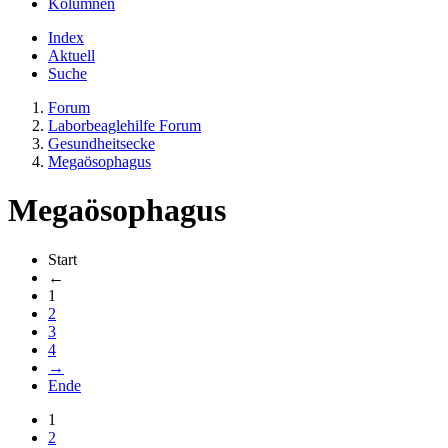
Kolumnen
Index
Aktuell
Suche
Forum
Laborbeaglehilfe Forum
Gesundheitsecke
Megaösophagus
Megaösophagus
Start
←
1
2
3
4
→
Ende
1
2