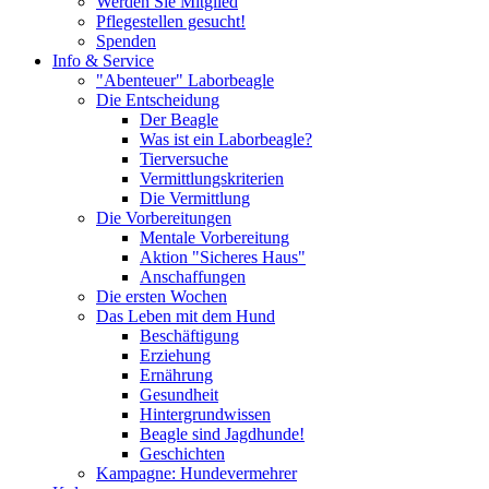
Werden Sie Mitglied
Pflegestellen gesucht!
Spenden
Info & Service
"Abenteuer" Laborbeagle
Die Entscheidung
Der Beagle
Was ist ein Laborbeagle?
Tierversuche
Vermittlungskriterien
Die Vermittlung
Die Vorbereitungen
Mentale Vorbereitung
Aktion "Sicheres Haus"
Anschaffungen
Die ersten Wochen
Das Leben mit dem Hund
Beschäftigung
Erziehung
Ernährung
Gesundheit
Hintergrundwissen
Beagle sind Jagdhunde!
Geschichten
Kampagne: Hundevermehrer