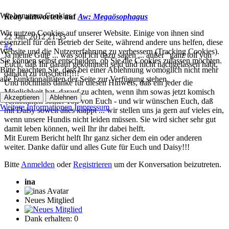
Wir benutzen Cookies
Keaty
antwortete auf
Aw: Megaösophagus
Wir nutzen Cookies auf unserer Website. Einige von ihnen sind
22 Jan. 2012 21:33
essenziell für den Betrieb der Seite, während andere uns helfen, diese
#2
Website und die Nutzererfahrung zu verbessern (Tracking Cookies).
Ja meine Güte ... was soll ich dazu sagen ... außer "ganz toll von
Sie können selbst entscheiden, ob Sie die Cookies zulassen möchten.
Euch, daß Ihr darauf gekommen seid und nicht nachgelassen habt,
Bitte beachten Sie, dass bei einer Ablehnung womöglich nicht mehr
danach zu forschen!!!!!
alle Funktionalitäten der Seite zur Verfügung stehen.
Und nochmals danke für diesen Hinweis, daß ein jeder die
Möglichkeit hat, darauf zu achten, wenn ihm sowas jetzt komisch
Akzeptieren
Ablehnen
vorkommen sollte. Toll von Euch - und wir wünschen Euch, daß
Weitere Informationen
Impressum
mit Daisy soweit alles klappt ... wir stellen uns ja gern auf vieles ein,
wenn unsere Hundis nicht leiden müssen. Sie wird sicher sehr gut
damit leben können, weil Ihr ihr dabei helft.
Mit Eurem Bericht helft Ihr ganz sicher dem ein oder anderen
weiter. Danke dafür und alles Gute für Euch und Daisy!!!
Bitte
Anmelden
oder
Registrieren
um der Konversation beizutreten.
ina
Neues Mitglied
Dank erhalten: 0