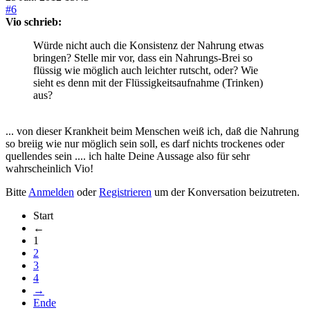
#6
Vio schrieb:
Würde nicht auch die Konsistenz der Nahrung etwas
bringen? Stelle mir vor, dass ein Nahrungs-Brei so
flüssig wie möglich auch leichter rutscht, oder? Wie
sieht es denn mit der Flüssigkeitsaufnahme (Trinken)
aus?
... von dieser Krankheit beim Menschen weiß ich, daß die Nahrung
so breiig wie nur möglich sein soll, es darf nichts trockenes oder
quellendes sein .... ich halte Deine Aussage also für sehr
wahrscheinlich Vio!
Bitte
Anmelden
oder
Registrieren
um der Konversation beizutreten.
Start
←
1
2
3
4
→
Ende