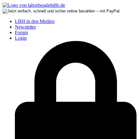
LBH in den Medien
Newsletter
Forum
Login