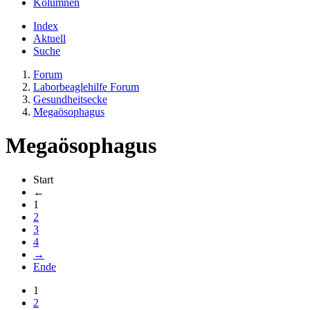
Kolumnen
Index
Aktuell
Suche
Forum
Laborbeaglehilfe Forum
Gesundheitsecke
Megaösophagus
Megaösophagus
Start
←
1
2
3
4
→
Ende
1
2