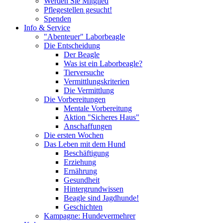
Werden Sie Mitglied
Pflegestellen gesucht!
Spenden
Info & Service
"Abenteuer" Laborbeagle
Die Entscheidung
Der Beagle
Was ist ein Laborbeagle?
Tierversuche
Vermittlungskriterien
Die Vermittlung
Die Vorbereitungen
Mentale Vorbereitung
Aktion "Sicheres Haus"
Anschaffungen
Die ersten Wochen
Das Leben mit dem Hund
Beschäftigung
Erziehung
Ernährung
Gesundheit
Hintergrundwissen
Beagle sind Jagdhunde!
Geschichten
Kampagne: Hundevermehrer