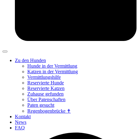
Zu den Hunden
Hunde in der Vermittlung
Katzen in der Vermittlung
Vermittlungshilfe
Reservierte Hunde
Reservierte Katzen
Zuhause gefunden
Über Patenschaften
Paten gesucht
Regenbogenbrücke ✝
Kontakt
News
FAQ