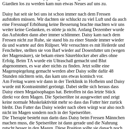
Giardien los zu werden kam nun etwas Neues auf uns zu.
Daisy hat seit sie bei uns ist schon immer nach dem Fressen
aufstoßen müssen. Wir dachten sie schluckt zu viel Luft und da auch
eine Fressnapf Erhöhung keine Besserung brachte machten wir uns
weiter keine Gedanken, es störte ja nicht. Anfang Dezember wurde
das Aufstoßen dann aber immer schlimmer. Daisy kam nach dem
Fressen nicht zur Ruhe, sie stand bis zu einer Stunde immer wieder
da und wartete auf den Rülpser. Wir versuchten es mit Heilerde und
Fencheltee, stellten sie von Barf wieder auf Dosenfutter um (wegen
der Magensäure), sie bekam einen Säureblocker aber alles ohne
Erfolg. Beim TA wurde ein Ultraschall gemacht und Blut
abgenommen, es war aber nichts zu finden. Jetzt sollte eine
Magenspiegelung gemacht werden aber Daisy sollte dafür 48
Stunden nüchtern sein, das kam uns etwas komisch vor.
Am Freitag waren wir dann in der Tierklinik in Hofheim und Daisy
wurde mit Kontrastmittel geröntgt. Dabei stellte sich heraus dass
Daisy einen Megaösophagus hat. Betroffen ist das letzte Stück
direkt vor dem Magen. Die Speiseröhre ist ausgeweitet und zeigt
keine normale Muskelaktivität mehr so dass das Futter hier zurück
bleibt. Das Futter das Daisy wieder nach oben würgt war also noch
nicht im Magen sondern noch in der Speiseröhre.
Die Therapie besteht nun darin dass Daisy beim Fressen Männchen
machen muss, die Speiseröhre ist dann gerade und die Nahrung
rutscht besser in den Magen. Diese Position sollte sie danach noch