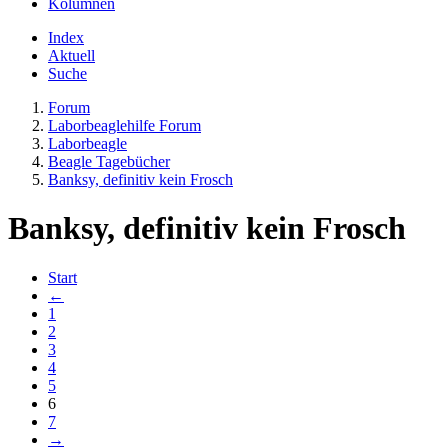
Kolumnen
Index
Aktuell
Suche
Forum
Laborbeaglehilfe Forum
Laborbeagle
Beagle Tagebücher
Banksy, definitiv kein Frosch
Banksy, definitiv kein Frosch
Start
←
1
2
3
4
5
6
7
→