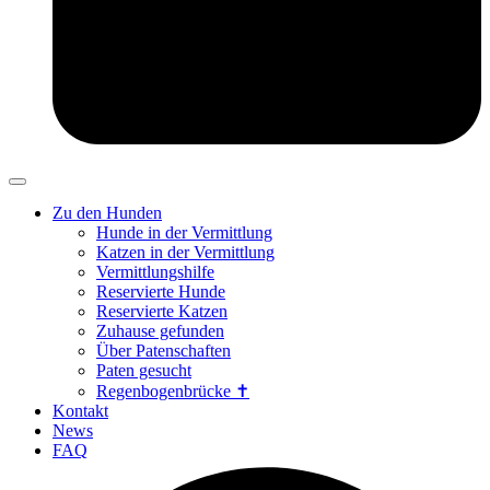
Zu den Hunden
Hunde in der Vermittlung
Katzen in der Vermittlung
Vermittlungshilfe
Reservierte Hunde
Reservierte Katzen
Zuhause gefunden
Über Patenschaften
Paten gesucht
Regenbogenbrücke ✝
Kontakt
News
FAQ