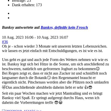
Beiträge: 23
Dank erhalten: 173
Banksy
antwortete auf
Banksy, definitiv kein Frosch
10 Aug. 2023 16:06
-
10 Aug. 2023 16:07
#36
Oh je - schon wieder 3 Monate seit unserem letzten Lebenszeichen.
wir lassen es jetzt einfach mit Entschuldigungen, es ist wie es ist.
Uns geht es gut und auch jede Form des Wetters nehmen wir wie es
ist. Banksy legt sich bei Hitze in die Sonne, um sich anschließend zu
beschweren, natürlich um gefrorenen Joghurt zu bekommen😉
Bei Regen zeigt er, dass er nicht aus Zucker ist und schnüffelt noch
langsamer durch die Botanik🙄 den Regenmantel braucht er
eigentlich nicht. Pitschenass werden aber die Pfützen noch umlaufen
🤣Das anschließende abrubbeln daheim liebt er sehr 👍😎
Seit ein paar Wochen machen wir jetzt Mantrailing und es bringt
Banksy viel Spaß. Er springt aufgeregt durchs Haus, wenn ich
daheim die Vorbereitungen treffe 😎😀