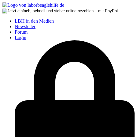
LBH in den Medien
Newsletter
Forum
Login