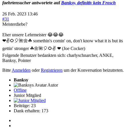
faehrtensucher
antwortete auf
Banksy, definitiv kein Frosch
26 Feb. 2023 13:46
#31
Meisterdiebe?
Eher unsere Lehrmeister 😂😂😂
❤✌🌻🎈🌺🌼☘ somethin's comin' on, don't know what it is but its
gettin' stronger ☘🌼🌺🎈🌻✌ ❤ (Joe Cocker)
Folgende Benutzer bedankten sich:
charlyschnarcher
,
ANKE
,
Banksy
,
Pointer
Bitte
Anmelden
oder
Registrieren
um der Konversation beizutreten.
Banksy
Autor
Offline
Junior Mitglied
Beiträge: 23
Dank erhalten: 173