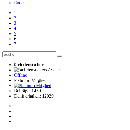
Ende
1
2
3
4
5
6
7
faehrtensucher
Offline
Platinum Mitglied
Beiträge: 1459
Dank erhalten: 12029