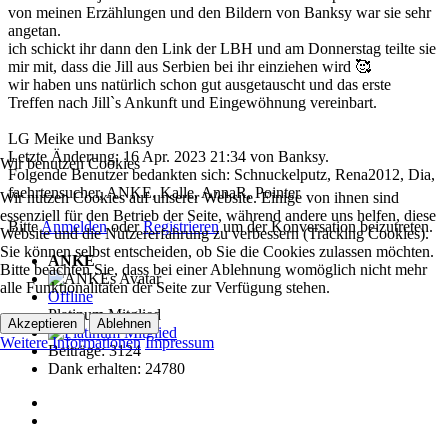
von meinen Erzählungen und den Bildern von Banksy war sie sehr
angetan.
ich schickt ihr dann den Link der LBH und am Donnerstag teilte sie
mir mit, dass die Jill aus Serbien bei ihr einziehen wird 🥰
wir haben uns natürlich schon gut ausgetauscht und das erste
Treffen nach Jill`s Ankunft und Eingewöhnung vereinbart.
LG Meike und Banksy
Letzte Änderung: 16 Apr. 2023 21:34 von
Banksy
.
Wir benutzen Cookies
Folgende Benutzer bedankten sich:
Schnuckelputz
,
Rena2012
,
Dia
,
faehrtensucher
,
ANKE
,
Kalle
,
AnnaR
,
Pointer
Wir nutzen Cookies auf unserer Website. Einige von ihnen sind
essenziell für den Betrieb der Seite, während andere uns helfen, diese
Bitte
Anmelden
oder
Registrieren
um der Konversation beizutreten.
Website und die Nutzererfahrung zu verbessern (Tracking Cookies).
Sie können selbst entscheiden, ob Sie die Cookies zulassen möchten.
ANKE
Bitte beachten Sie, dass bei einer Ablehnung womöglich nicht mehr
alle Funktionalitäten der Seite zur Verfügung stehen.
Offline
Platinum Mitglied
Akzeptieren
Ablehnen
Weitere Informationen
Impressum
Beiträge: 3124
Dank erhalten: 24780