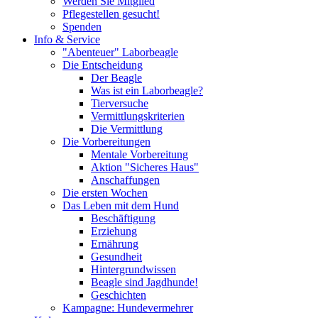
Werden Sie Mitglied
Pflegestellen gesucht!
Spenden
Info & Service
"Abenteuer" Laborbeagle
Die Entscheidung
Der Beagle
Was ist ein Laborbeagle?
Tierversuche
Vermittlungskriterien
Die Vermittlung
Die Vorbereitungen
Mentale Vorbereitung
Aktion "Sicheres Haus"
Anschaffungen
Die ersten Wochen
Das Leben mit dem Hund
Beschäftigung
Erziehung
Ernährung
Gesundheit
Hintergrundwissen
Beagle sind Jagdhunde!
Geschichten
Kampagne: Hundevermehrer