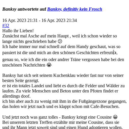
Banksy
antwortete auf
Banksy, definitiv kein Frosch
16 Apr. 2023 21:31
-
16 Apr. 2023 21:34
#32
Hallo ihr Lieben!
Zunächst mal Asche auf mein Haupt , weil ich schon wieder so
lange nichts geschrieben habe 😕
Ich habe immer nur mal schnell auf dem Handy geschaut, was so
passiert ist die und mich an den schönen Geschichten erfreut👍,
genau so, wie ich die ein oder andrer Träne vergossen habe bei den
unschönen Nachrichten 😭
Banksy hat sich seit seinem Kuchenklau wieder fast nur von seiner
besten Seite gezeigt.
er ist ein totales Landei und liebt es durch die Felder und Wälder zu
laufen. Zu viele Menschen und Beton unter den Pfoten findet er
allerdings doof.
ich bin aber auch zu wenig mit ihm in die Fußgängerzone gegangen,
das holen wir jetzt nach und es klappt schon mit Cafe-Besuchen.
Und jetzt noch was ganz tolles - Banksy kriegt eine Cousine 😀
Bei unserem letzten Treffen erzählte mir meine Cousine, dass sie
und ihr Mann jetzt soweit sind und einen Hund adoptieren wollen.