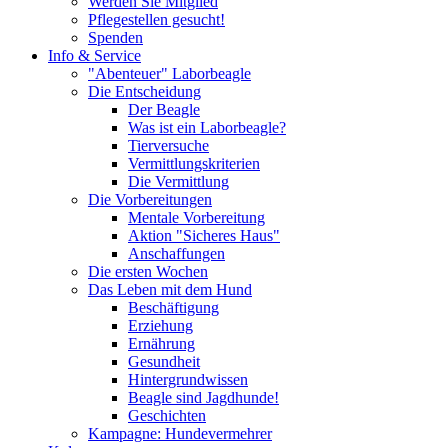
Werden Sie Mitglied
Pflegestellen gesucht!
Spenden
Info & Service
"Abenteuer" Laborbeagle
Die Entscheidung
Der Beagle
Was ist ein Laborbeagle?
Tierversuche
Vermittlungskriterien
Die Vermittlung
Die Vorbereitungen
Mentale Vorbereitung
Aktion "Sicheres Haus"
Anschaffungen
Die ersten Wochen
Das Leben mit dem Hund
Beschäftigung
Erziehung
Ernährung
Gesundheit
Hintergrundwissen
Beagle sind Jagdhunde!
Geschichten
Kampagne: Hundevermehrer