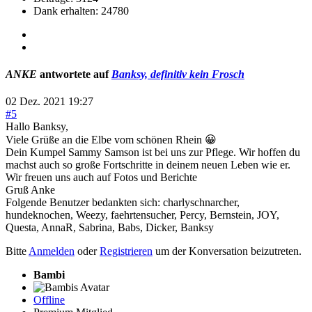
Dank erhalten: 24780
ANKE
antwortete auf
Banksy, definitiv kein Frosch
02 Dez. 2021 19:27
#5
Hallo Banksy,
Viele Grüße an die Elbe vom schönen Rhein 😀
Dein Kumpel Sammy Samson ist bei uns zur Pflege. Wir hoffen du
machst auch so große Fortschritte in deinem neuen Leben wie er.
Wir freuen uns auch auf Fotos und Berichte
Gruß Anke
Folgende Benutzer bedankten sich:
charlyschnarcher
,
hundeknochen
,
Weezy
,
faehrtensucher
,
Percy
,
Bernstein
,
JOY
,
Questa
,
AnnaR
,
Sabrina
,
Babs
,
Dicker
,
Banksy
Bitte
Anmelden
oder
Registrieren
um der Konversation beizutreten.
Bambi
Offline