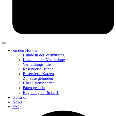
Zu den Hunden
Hunde in der Vermittlung
Katzen in der Vermittlung
Vermittlungshilfe
Reservierte Hunde
Reservierte Katzen
Zuhause gefunden
Über Patenschaften
Paten gesucht
Regenbogenbrücke ✝
Kontakt
News
FAQ