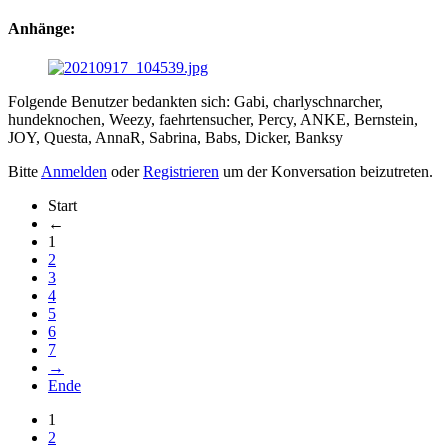
Anhänge:
Folgende Benutzer bedankten sich:
Gabi
,
charlyschnarcher
,
hundeknochen
,
Weezy
,
faehrtensucher
,
Percy
,
ANKE
,
Bernstein
,
JOY
,
Questa
,
AnnaR
,
Sabrina
,
Babs
,
Dicker
,
Banksy
Bitte
Anmelden
oder
Registrieren
um der Konversation beizutreten.
Start
←
1
2
3
4
5
6
7
→
Ende
1
2