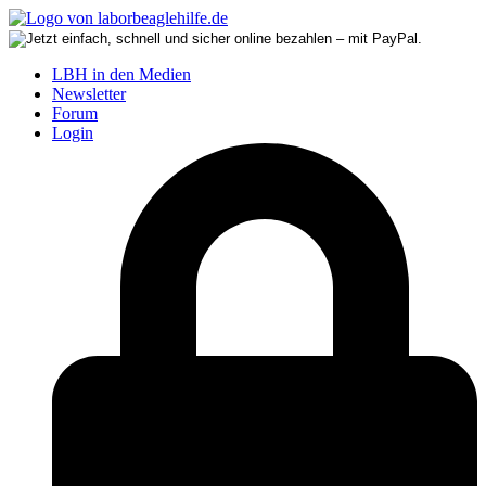
LBH in den Medien
Newsletter
Forum
Login