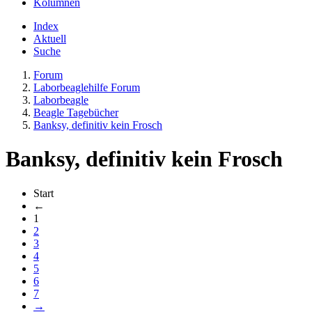
Kolumnen
Index
Aktuell
Suche
Forum
Laborbeaglehilfe Forum
Laborbeagle
Beagle Tagebücher
Banksy, definitiv kein Frosch
Banksy, definitiv kein Frosch
Start
←
1
2
3
4
5
6
7
→