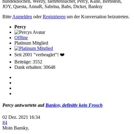
hundeknochen
,
Weezy
,
faehrtensucher
,
Percy
,
Kalle
,
Bernstein
,
JOY
,
Questa
,
AnnaR
,
Sabrina
,
Babs
,
Dicker
,
Banksy
Bitte
Anmelden
oder
Registrieren
um der Konversation beizutreten.
Percy
Offline
Platinum Mitglied
Seit 2001 "verbeaglet"! ❤️
Beiträge: 3552
Dank erhalten: 30648
Percy
antwortete auf
Banksy, definitiv kein Frosch
02 Dez. 2021 16:34
#4
Moin Bansky,