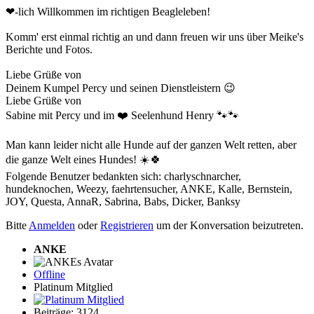
❤-lich Willkommen im richtigen Beagleleben!
Komm' erst einmal richtig an und dann freuen wir uns über Meike's
Berichte und Fotos.
Liebe Grüße von
Deinem Kumpel Percy und seinen Dienstleistern 😉
Liebe Grüße von
Sabine mit Percy und im ❤️ Seelenhund Henry 🐾🐾
Man kann leider nicht alle Hunde auf der ganzen Welt retten, aber
die ganze Welt eines Hundes! ☀️🍀
Folgende Benutzer bedankten sich:
charlyschnarcher
,
hundeknochen
,
Weezy
,
faehrtensucher
,
ANKE
,
Kalle
,
Bernstein
,
JOY
,
Questa
,
AnnaR
,
Sabrina
,
Babs
,
Dicker
,
Banksy
Bitte
Anmelden
oder
Registrieren
um der Konversation beizutreten.
ANKE
Offline
Platinum Mitglied
Beiträge: 3124