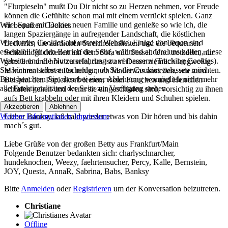
"Flurpieseln" mußt Du Dir nicht so zu Herzen nehmen, vor Freude
können die Gefühlte schon mal mit einem verrückt spielen. Ganz
viel Spaß mit Deiner neuen Familie und genieße so wie ich, die
Wir benutzen Cookies
langen Spaziergänge in aufregender Landschaft, die köstlichen
Wir nutzen Cookies auf unserer Website. Einige von ihnen sind
Leckerlis, die zärtlichen Streicheleinheiten und die bequemen
essenziell für den Betrieb der Seite, während andere uns helfen, diese
Schlafmöglichkeiten auf dem Sofa und Sessel. Und trotzdem, nur
Website und die Nutzererfahrung zu verbessern (Tracking Cookies).
ganz lieb und brav zu sein, das ist auf Dauer ziemlich langweilig.
Sie können selbst entscheiden, ob Sie die Cookies zulassen möchten.
Manchmal kannst Du ruhig auch Mal etwas anstellen, wie zum
Bitte beachten Sie, dass bei einer Ablehnung womöglich nicht mehr
Beispiel den Papierkorb leeren, wenn Frauchen und Herrchen
alle Funktionalitäten der Seite zur Verfügung stehen.
schlafen gehen und wenn sie eingeschlafen sind, vorsichtig zu ihnen
aufs Bett krabbeln oder mit ihren Kleidern und Schuhen spielen.
Akzeptieren
Ablehnen
Weitere Informationen
Impressum
Lieber Banksy, laß bald wieder etwas von Dir hören und bis dahin
mach´s gut.
Liebe Grüße von der großen Betty aus Frankfurt/Main
Folgende Benutzer bedankten sich:
charlyschnarcher
,
hundeknochen
,
Weezy
,
faehrtensucher
,
Percy
,
Kalle
,
Bernstein
,
JOY
,
Questa
,
AnnaR
,
Sabrina
,
Babs
,
Banksy
Bitte
Anmelden
oder
Registrieren
um der Konversation beizutreten.
Christiane
Offline