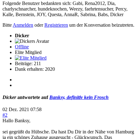
Folgende Benutzer bedankten sich:
Gabi
,
Rena2012
,
Dia
,
charlyschnarcher
,
hundeknochen
,
Weezy
,
faehrtensucher
,
Percy
,
Kalle
,
Bernstein
,
JOY
,
Questa
,
AnnaR
,
Sabrina
,
Babs
,
Dicker
Bitte
Anmelden
oder
Registrieren
um der Konversation beizutreten.
Dicker
Offline
Elite Mitglied
Beiträge: 211
Dank erhalten: 2020
Dicker
antwortete auf
Banksy, definitiv kein Frosch
02 Dez. 2021 07:58
#2
Hallo Banksy,
sei gegrüßt du Hübsche. Da hast Du Dir in der Nähe von Hamburg
ja ein schönes Zuhause ausgesucht - Glückwunsch. Das