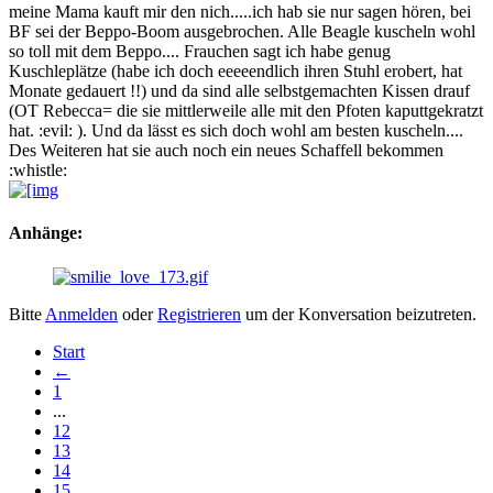
meine Mama kauft mir den nich.....ich hab sie nur sagen hören, bei
BF sei der Beppo-Boom ausgebrochen. Alle Beagle kuscheln wohl
so toll mit dem Beppo.... Frauchen sagt ich habe genug
Kuschleplätze (habe ich doch eeeeendlich ihren Stuhl erobert, hat
Monate gedauert !!) und da sind alle selbstgemachten Kissen drauf
(OT Rebecca= die sie mittlerweile alle mit den Pfoten kaputtgekratzt
hat. :evil: ). Und da lässt es sich doch wohl am besten kuscheln....
Des Weiteren hat sie auch noch ein neues Schaffell bekommen
:whistle:
Anhänge:
Bitte
Anmelden
oder
Registrieren
um der Konversation beizutreten.
Start
←
1
...
12
13
14
15