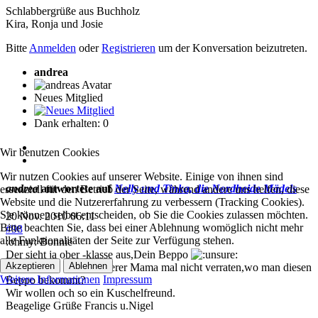
Schlabbergrüße aus Buchholz
Kira, Ronja und Josie
Bitte
Anmelden
oder
Registrieren
um der Konversation beizutreten.
andrea
Neues Mitglied
Dank erhalten: 0
Wir benutzen Cookies
Wir nutzen Cookies auf unserer Website. Einige von ihnen sind
andrea
antwortete auf
Nelly und Tinka, die Nordheide Mädels
essenziell für den Betrieb der Seite, während andere uns helfen, diese
Website und die Nutzererfahrung zu verbessern (Tracking Cookies).
Sie können selbst entscheiden, ob Sie die Cookies zulassen möchten.
20 Nov. 2010 06:11
Bitte beachten Sie, dass bei einer Ablehnung womöglich nicht mehr
#98
alle Funktionalitäten der Seite zur Verfügung stehen.
:ohmy: Bonnie
Der sieht ja ober -klasse aus,Dein Beppo
Akzeptieren
Ablehnen
Kann Deine Mama unserer Mama mal nicht verraten,wo man diesen
Weitere Informationen
Impressum
Beppo bekommt?
Wir wollen och so ein Kuschelfreund.
Beagelige Grüße Francis u.Nigel