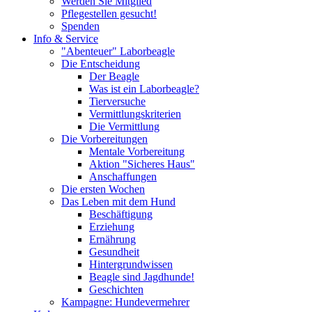
Werden Sie Mitglied
Pflegestellen gesucht!
Spenden
Info & Service
"Abenteuer" Laborbeagle
Die Entscheidung
Der Beagle
Was ist ein Laborbeagle?
Tierversuche
Vermittlungskriterien
Die Vermittlung
Die Vorbereitungen
Mentale Vorbereitung
Aktion "Sicheres Haus"
Anschaffungen
Die ersten Wochen
Das Leben mit dem Hund
Beschäftigung
Erziehung
Ernährung
Gesundheit
Hintergrundwissen
Beagle sind Jagdhunde!
Geschichten
Kampagne: Hundevermehrer