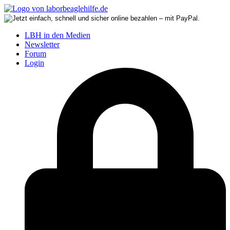
LBH in den Medien
Newsletter
Forum
Login