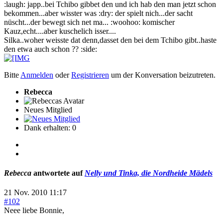
:laugh: japp..bei Tchibo gibbet den und ich hab den man jetzt schon
bekommen...aber wisster was :dry: der spielt nich...der sacht
nüscht...der bewegt sich net ma... :woohoo: komischer
Kauz,echt....aber kuschelich isser....
Silka..woher weisste dat denn,dasset den bei dem Tchibo gibt..haste
den etwa auch schon ?? :side:
Bitte
Anmelden
oder
Registrieren
um der Konversation beizutreten.
Rebecca
Neues Mitglied
Dank erhalten: 0
Rebecca
antwortete auf
Nelly und Tinka, die Nordheide Mädels
21 Nov. 2010 11:17
#102
Neee liebe Bonnie,