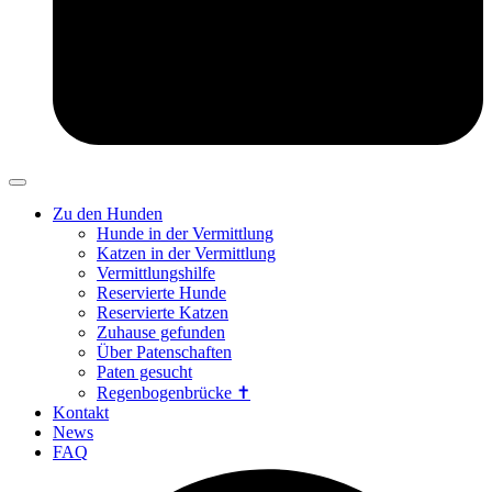
Zu den Hunden
Hunde in der Vermittlung
Katzen in der Vermittlung
Vermittlungshilfe
Reservierte Hunde
Reservierte Katzen
Zuhause gefunden
Über Patenschaften
Paten gesucht
Regenbogenbrücke ✝
Kontakt
News
FAQ