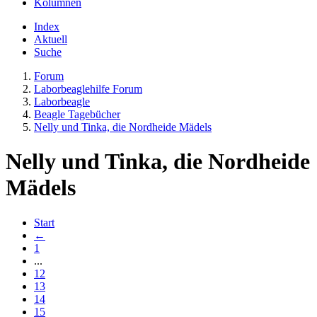
Kolumnen
Index
Aktuell
Suche
Forum
Laborbeaglehilfe Forum
Laborbeagle
Beagle Tagebücher
Nelly und Tinka, die Nordheide Mädels
Nelly und Tinka, die Nordheide
Mädels
Start
←
1
...
12
13
14
15