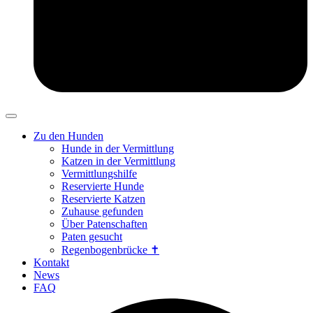
Zu den Hunden
Hunde in der Vermittlung
Katzen in der Vermittlung
Vermittlungshilfe
Reservierte Hunde
Reservierte Katzen
Zuhause gefunden
Über Patenschaften
Paten gesucht
Regenbogenbrücke ✝
Kontakt
News
FAQ