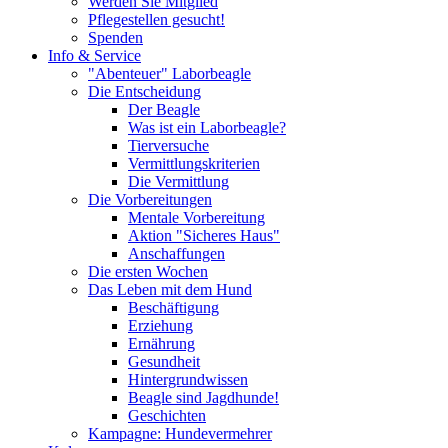
Werden Sie Mitglied
Pflegestellen gesucht!
Spenden
Info & Service
"Abenteuer" Laborbeagle
Die Entscheidung
Der Beagle
Was ist ein Laborbeagle?
Tierversuche
Vermittlungskriterien
Die Vermittlung
Die Vorbereitungen
Mentale Vorbereitung
Aktion "Sicheres Haus"
Anschaffungen
Die ersten Wochen
Das Leben mit dem Hund
Beschäftigung
Erziehung
Ernährung
Gesundheit
Hintergrundwissen
Beagle sind Jagdhunde!
Geschichten
Kampagne: Hundevermehrer