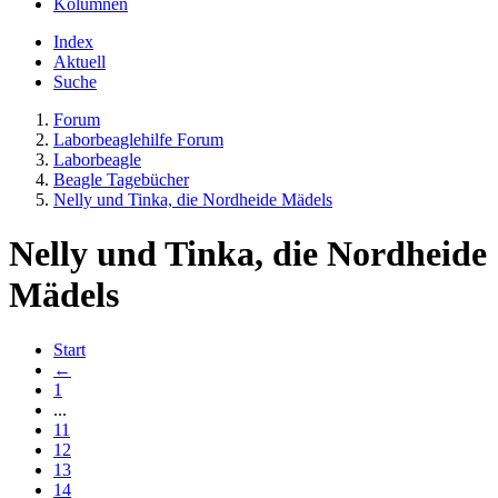
Kolumnen
Index
Aktuell
Suche
Forum
Laborbeaglehilfe Forum
Laborbeagle
Beagle Tagebücher
Nelly und Tinka, die Nordheide Mädels
Nelly und Tinka, die Nordheide
Mädels
Start
←
1
...
11
12
13
14