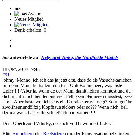
ina
Neues Mitglied
Dank erhalten: 0
ina
antwortete auf
Nelly und Tinka, die Nordheide Mädels
18 Okt. 2010 19:48
#91
:ohmy: Menno, ich seh das ja jetzt erst, dass de als Vasuchskanichen
für deine Mami herhalten musstest. Ohh Bonnielieee, was biste
tapfer!!!! (Aber ja, wenn de der Mami damit helfen konntest und du
dich mit ihr nich bei den anderen Fellnasen blamieren musstest, isses
ja ok. Aber haste wenichstens ein Extralecker gekriegt? So ungefähr
zwölfneunundölfzig Kopfhautstückers oder so??? Wenn nich, bell
der ma was - hastes dir schließlich hart vadient!!!!
Dein Oberfreund Whisky, der dich voll bawundert!!! :kiss:
Bitte
Anmelden
oder
Registrieren
um der Konversation beizutreten.