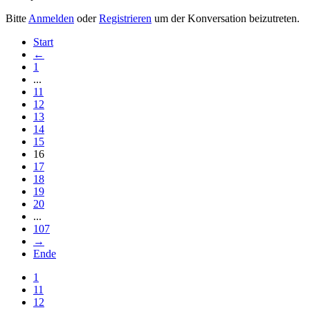
Bitte
Anmelden
oder
Registrieren
um der Konversation beizutreten.
Start
←
1
...
11
12
13
14
15
16
17
18
19
20
...
107
→
Ende
1
11
12