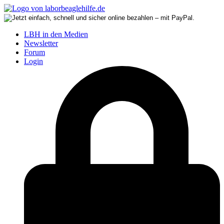
LBH in den Medien
Newsletter
Forum
Login