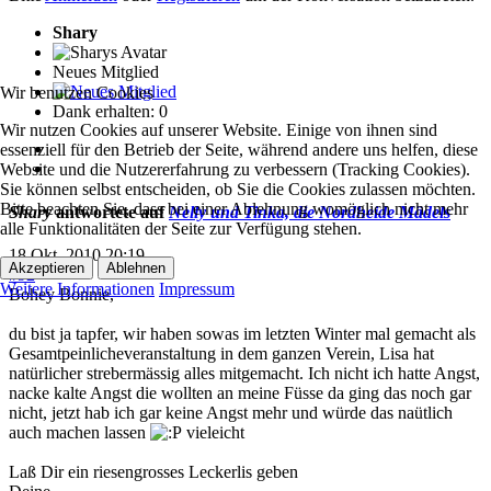
Shary
Neues Mitglied
Wir benutzen Cookies
Dank erhalten: 0
Wir nutzen Cookies auf unserer Website. Einige von ihnen sind
essenziell für den Betrieb der Seite, während andere uns helfen, diese
Website und die Nutzererfahrung zu verbessern (Tracking Cookies).
Sie können selbst entscheiden, ob Sie die Cookies zulassen möchten.
Bitte beachten Sie, dass bei einer Ablehnung womöglich nicht mehr
Shary
antwortete auf
Nelly und Tinka, die Nordheide Mädels
alle Funktionalitäten der Seite zur Verfügung stehen.
18 Okt. 2010 20:19
Akzeptieren
Ablehnen
#92
Weitere Informationen
Impressum
Bohey Bonnie,
du bist ja tapfer, wir haben sowas im letzten Winter mal gemacht als
Gesamtpeinlicheveranstaltung in dem ganzen Verein, Lisa hat
natürlicher strebermässig alles mitgemacht. Ich nicht ich hatte Angst,
nacke kalte Angst die wollten an meine Füsse da ging das noch gar
nicht, jetzt hab ich gar keine Angst mehr und würde das naütlich
auch machen lassen
vieleicht
Laß Dir ein riesengrosses Leckerlis geben